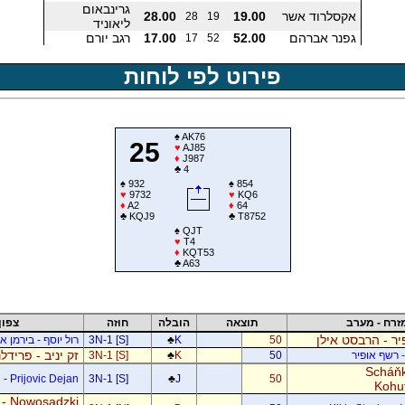
גרינבאום
אקסלרוד אשר
19.00
28.00
28
19
ליאוניד
גפנר אברהם
52.00
17.00
רגב יורם
17
52
פירוט לפי לוחות
♠
AK76
25
♥
AJ85
♦
J987
♣
4
♠
932
♠
854
♥
9732
♥
KQ6
♦
A2
♦
64
♣
KQJ9
♣
T8752
♠
QJT
♥
T4
♦
KQT53
♣
A63
זרח - מערב
תוצאה
הובלה
חוזה
צפון
ר - הרבסט אילן
50
K
♣
3N-1 [S]
רול יוסף - בירמן אל
זק יניב - פרידל
- רשף אופיר
50
K
♣
3N-1 [S]
Scháňk
- Prijovic Dejan
3N-1 [S]
♣
J
50
Kohu
 - Nowosadzki