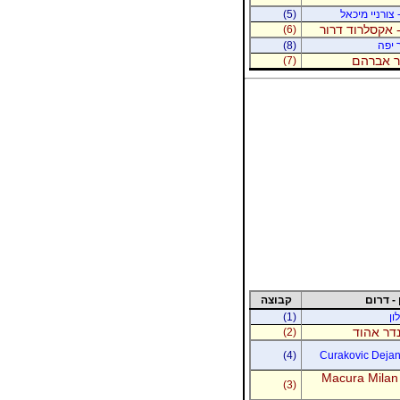
 צורניי מיכאל
(5)
 אקסלרוד דרור
(6)
 יפה
(8)
נר אברהם
(7)
 - דרום
קבוצה
ון
(1)
נדר אהוד
(2)
(4)
Curakovic Dejan 
Macura Milan
(3)