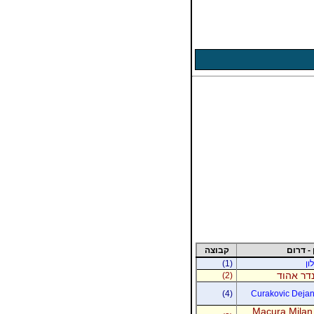
 - דרום
קבוצה
ון
(1)
נדר אהוד
(2)
(4)
Curakovic Dejan 
Macura Milan