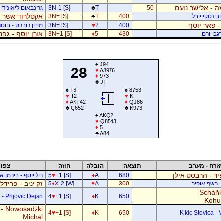
 - אלישר נועם
50
T
♣
3N-1 [S]
גרינבאום ליאוניד -
אקסלרוד אשר -
בינסקי יובל
400
T
♣
3N= [S]
- פאר יוסף
400
2
♥
3N= [S]
מירון רוברט - חוטר
אורן יוסף - גפ
גב יורם
430
5
♦
3N+1 [S]
♠
J94
28
♥
AJ976
♦
973
♣
JT
♠
T6
♠
8753
♥
T2
♥
K
♦
AKT42
♦
QJ86
♣
Q652
♣
K973
♠
AKQ2
♥
Q8543
♦
5
♣
A84
זרח - מערב
תוצאה
הובלה
חוזה
צפון
ר - הרבסט אילן
680
A
♦
+1 [S]
♥
5
רול יוסף - בירמן אל
זק יניב - פרידל
- רשף אופיר
300
A
♥
X-2 [W]
♦
5
Scháňk
- Prijovic Dejan
4
♥
+1 [S]
♦
K
650
Kohu
 - Nowosadzki
4
♥
+1 [S]
♦
K
650
Kikic Stevica - 
Michal