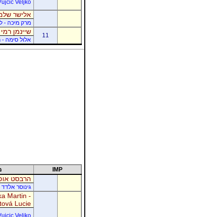
Vujcic Veljko
אלישר שלמה
מרק מיכה - לו
שיינמן רמי 
11
אלול סימה - ר
IMP
מ
הרבסט אופי
גינוסר אלדד 
a Martin -
tová Lucie
Vujcic Veljko