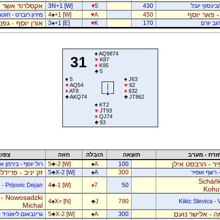
אקסלרוד אשר -
בינסקי יובל
430
5
♥
3N+1 [W]
- פאר יוסף
450
A
♥
+1 [W]
♠
4
מירון רוברט - חוטר
אורן יוסף - גפ
גב יורם
170
K
♥
+1 [E]
♠
3
♠
AQ9874
31
♥
K87
♦
K95
♣
5
♠
5
♠
J63
♥
AQ54
♥
62
♦
AT8
♦
632
♣
AKQ74
♣
JT862
♠
KT2
♥
JT93
♦
QJ74
♣
93
זרח - מערב
תוצאה
הובלה
חוזה
צפון
ר - הרבסט אילן
100
A
♠
-2 [W]
♣
5
רול יוסף - בירמן אל
זק יניב - פרידל
- רשף אופיר
300
A
♠
X-2 [W]
♣
5
Scháňk
- Prijovic Dejan
4
♣
-1 [W]
♦
7
50
Kohu
 - Nowosadzki
4
♠
X= [N]
♣
J
790
Kikic Stevica - 
Michal
 - אלישר נועם
300
A
♠
X-2 [W]
♣
5
גרינבאום ליאוניד -