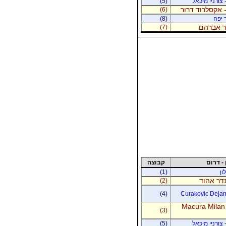
 צורניי מיכאל
(5)
 אקסלרוד דרור
(6)
 יפה
(8)
נר אברהם
(7)
 - דרום
קבוצה
ון
(1)
נדר אהוד
(2)
(4)
Curakovic Dejan 
Macura Milan
(3)
 צורניי מיכאל
(5)