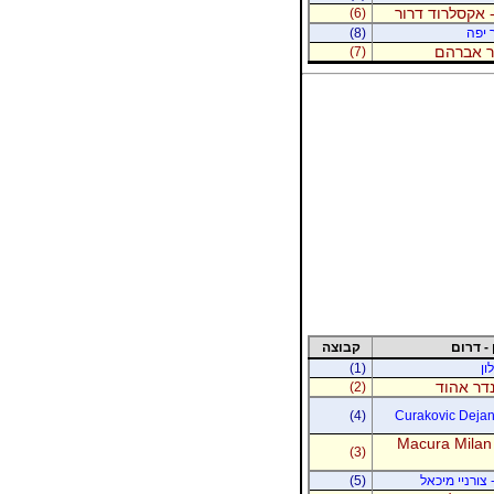
 אקסלרוד דרור
(6)
 יפה
(8)
נר אברהם
(7)
 - דרום
קבוצה
ון
(1)
נדר אהוד
(2)
(4)
Curakovic Dejan 
Macura Milan
(3)
 צורניי מיכאל
(5)