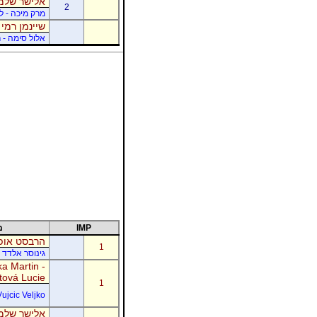
אלישר שלמה
2
מרק מיכה - לו
שיינמן רמי 
אלול סימה - ר
IMP
מ
הרבסט אופי
1
גינוסר אלדד 
a Martin -
tová Lucie
1
Vujcic Veljko
אלישר שלמה