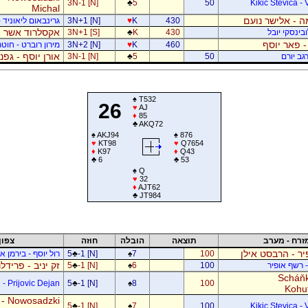
3N-1 [N]
♣
5
50
Kikic Stevica - 
Michal
 - אלישר נועם
430
K
♥
3N+1 [N]
גרינבאום ליאוניד -
אקסלרוד אשר -
בינסקי יובל
430
K
♣
3N+1 [S]
- פאר יוסף
460
K
♥
3N+2 [N]
מירון רוברט - חוטר
אורן יוסף - גפ
גב יורם
50
5
♣
3N-1 [N]
♠
T532
26
♥
AJ
♦
85
♣
AKQ72
♠
AKJ94
♠
876
♥
KT98
♥
Q7654
♦
K97
♦
Q43
♣
6
♣
53
♠
Q
♥
32
♦
AJT62
♣
JT984
זרח - מערב
תוצאה
הובלה
חוזה
צפון
ר - הרבסט אילן
100
7
♠
-1 [N]
♣
5
רול יוסף - בירמן אל
זק יניב - פרידל
- רשף אופיר
100
6
♠
-1 [N]
♣
5
Scháňk
- Prijovic Dejan
5
♣
-1 [N]
♠
8
100
Kohu
 - Nowosadzki
5
♣
-1 [N]
♠
7
100
Kikic Stevica - 