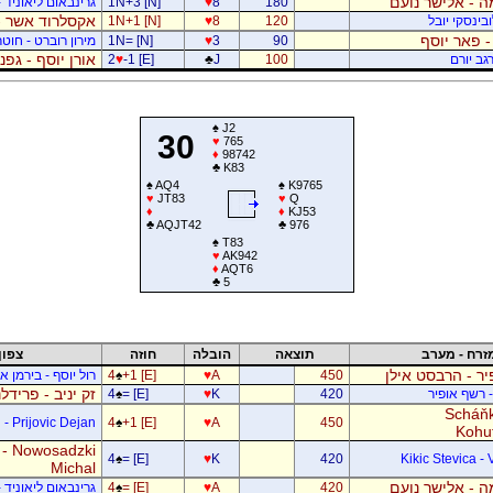
 - אלישר נועם
180
8
♥
1N+3 [N]
גרינבאום ליאוניד -
אקסלרוד אשר -
בינסקי יובל
120
8
♥
1N+1 [N]
- פאר יוסף
90
3
♥
1N= [N]
מירון רוברט - חוטר
אורן יוסף - גפ
גב יורם
100
J
♣
-1 [E]
♥
2
♠
J2
30
♥
765
♦
98742
♣
K83
♠
AQ4
♠
K9765
♥
JT83
♥
Q
♦
♦
KJ53
♣
AQJT42
♣
976
♠
T83
♥
AK942
♦
AQT6
♣
5
זרח - מערב
תוצאה
הובלה
חוזה
צפון
ר - הרבסט אילן
450
A
♥
+1 [E]
♠
4
רול יוסף - בירמן אל
זק יניב - פרידל
- רשף אופיר
420
K
♥
= [E]
♠
4
Scháňk
- Prijovic Dejan
4
♠
+1 [E]
♥
A
450
Kohu
 - Nowosadzki
4
♠
= [E]
♥
K
420
Kikic Stevica - 
Michal
 - אלישר נועם
420
A
♥
= [E]
♠
4
גרינבאום ליאוניד -