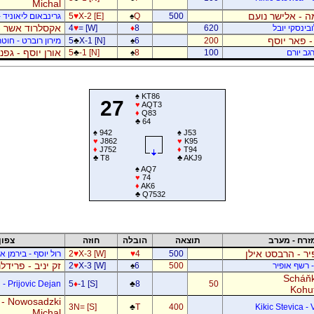
Michal
 - אלישר נועם
500
Q
♠
X-2 [E]
♥
5
גרינבאום ליאוניד -
אקסלרוד אשר -
בינסקי יובל
620
8
♦
= [W]
♥
4
- פאר יוסף
200
6
♠
X-1 [N]
♣
5
מירון רוברט - חוטר
אורן יוסף - גפ
גב יורם
100
8
♠
-1 [N]
♣
5
♠
KT86
27
♥
AQT3
♦
Q83
♣
64
♠
942
♠
J53
♥
J862
♥
K95
♦
J752
♦
T94
♣
T8
♣
AKJ9
♠
AQ7
♥
74
♦
AK6
♣
Q7532
זרח - מערב
תוצאה
הובלה
חוזה
צפון
ר - הרבסט אילן
500
4
♥
X-3 [W]
♥
2
רול יוסף - בירמן אל
זק יניב - פרידל
- רשף אופיר
500
6
♠
X-3 [W]
♥
2
Scháňk
- Prijovic Dejan
5
♦
-1 [S]
♣
8
50
Kohu
 - Nowosadzki
3N= [S]
♣
T
400
Kikic Stevica - 
Michal