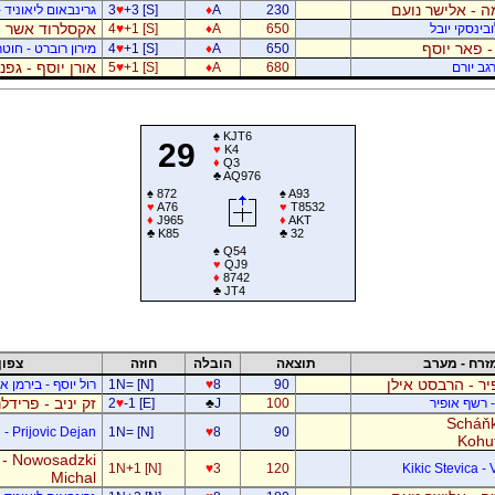
 - אלישר נועם
230
A
♦
+3 [S]
♥
3
גרינבאום ליאוניד -
אקסלרוד אשר -
בינסקי יובל
650
A
♦
+1 [S]
♥
4
- פאר יוסף
650
A
♦
+1 [S]
♥
4
מירון רוברט - חוטר
אורן יוסף - גפ
גב יורם
680
A
♦
+1 [S]
♥
5
♠
KJT6
29
♥
K4
♦
Q3
♣
AQ976
♠
872
♠
A93
♥
A76
♥
T8532
♦
J965
♦
AKT
♣
K85
♣
32
♠
Q54
♥
QJ9
♦
8742
♣
JT4
זרח - מערב
תוצאה
הובלה
חוזה
צפון
ר - הרבסט אילן
90
8
♥
1N= [N]
רול יוסף - בירמן אל
זק יניב - פרידל
- רשף אופיר
100
J
♣
-1 [E]
♥
2
Scháňk
- Prijovic Dejan
1N= [N]
♥
8
90
Kohu
 - Nowosadzki
1N+1 [N]
♥
3
120
Kikic Stevica - 
Michal