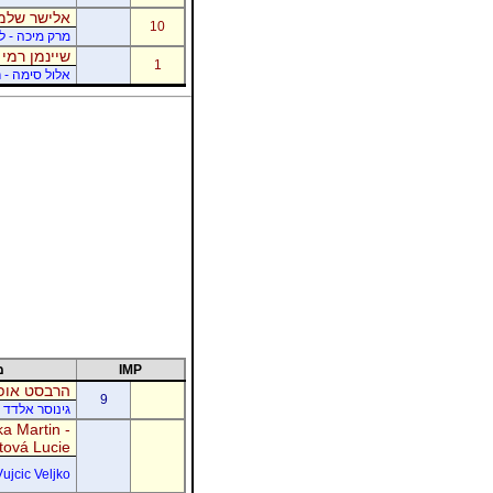
אלישר שלמה
10
מרק מיכה - לו
שיינמן רמי 
1
אלול סימה - ר
IMP
מ
הרבסט אופי
9
גינוסר אלדד 
a Martin -
tová Lucie
Vujcic Veljko