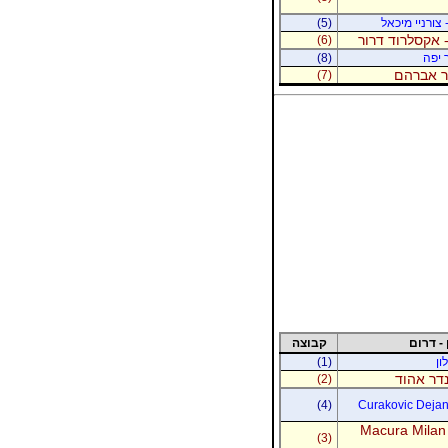
 צורניי מיכאל
(5)
 אקסלרוד דרור
(6)
 יפה
(8)
נר אברהם
(7)
 - דרום
קבוצה
ון
(1)
נדר אהוד
(2)
(4)
Curakovic Dejan 
Macura Milan
(3)