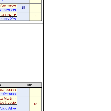
אלישר שלמה
15
מרק מיכה - לו
שיינמן רמי 
3
אלול סימה - ר
IMP
מ
הרבסט אופי
גינוסר אלדד 
a Martin -
tová Lucie
10
Vujcic Veljko