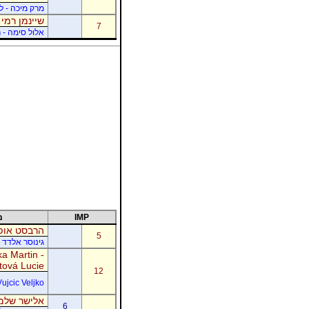
מרק מיכה - לו
שיינמן רמי 
7
אלול סימה - ר
IMP
מ
הרבסט אופי
5
גינוסר אלדד 
a Martin -
tová Lucie
12
Vujcic Veljko
אלישר שלמה
6