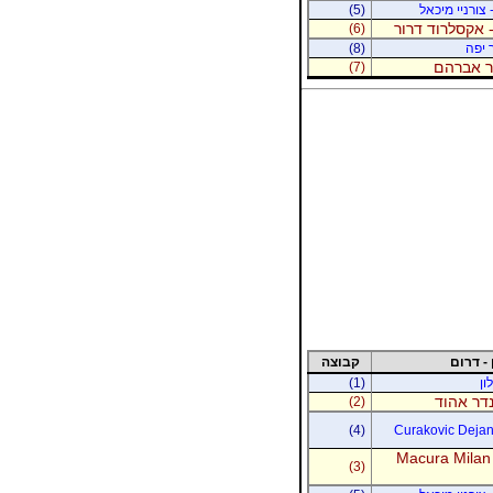
 צורניי מיכאל
(5)
 אקסלרוד דרור
(6)
 יפה
(8)
נר אברהם
(7)
 - דרום
קבוצה
ון
(1)
נדר אהוד
(2)
(4)
Curakovic Dejan 
Macura Milan
(3)