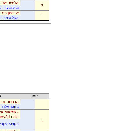
אלישר שלמה
9
מרק מיכה - לו
שיינמן רמי 
1
אלול סימה - ר
IMP
מ
הרבסט אופי
גינוסר אלדד 
a Martin -
tová Lucie
1
Vujcic Veljko