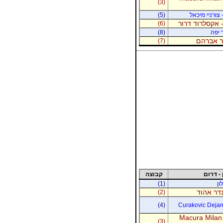
(3)
 צורניי מיכאל
(5)
 אקסלרוד דרור
(6)
 יפה
(8)
נר אברהם
(7)
 - דרום
קבוצה
ון
(1)
נדר אהוד
(2)
(4)
Curakovic Dejan 
Macura Milan
(3)