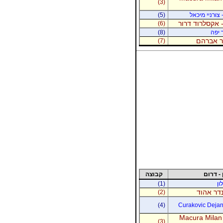
(3)
 צורניי מיכאל
(5)
 אקסלרוד דרור
(6)
 יפה
(8)
נר אברהם
(7)
 - דרום
קבוצה
ון
(1)
נדר אהוד
(2)
(4)
Curakovic Dejan 
Macura Milan
(3)