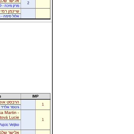
אלישר שלמה
2
מרק מיכה - לו
שיינמן רמי 
אלול סימה - ר
IMP
מ
הרבסט אופי
1
גינוסר אלדד 
a Martin -
tová Lucie
1
Vujcic Veljko
אלישר שלמה