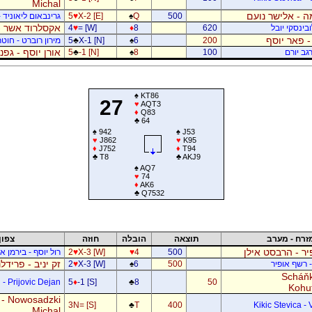
Michal
 - אלישר נועם
500
Q
♠
X-2 [E]
♥
5
גרינבאום ליאוניד -
אקסלרוד אשר -
בינסקי יובל
620
8
♦
= [W]
♥
4
- פאר יוסף
200
6
♠
X-1 [N]
♣
5
מירון רוברט - חוטר
אורן יוסף - גפ
גב יורם
100
8
♠
-1 [N]
♣
5
♠
KT86
27
♥
AQT3
♦
Q83
♣
64
♠
942
♠
J53
♥
J862
♥
K95
♦
J752
♦
T94
♣
T8
♣
AKJ9
♠
AQ7
♥
74
♦
AK6
♣
Q7532
זרח - מערב
תוצאה
הובלה
חוזה
צפון
ר - הרבסט אילן
500
4
♥
X-3 [W]
♥
2
רול יוסף - בירמן אל
זק יניב - פרידל
- רשף אופיר
500
6
♠
X-3 [W]
♥
2
Scháňk
- Prijovic Dejan
5
♦
-1 [S]
♣
8
50
Kohu
 - Nowosadzki
3N= [S]
♣
T
400
Kikic Stevica - 
Michal