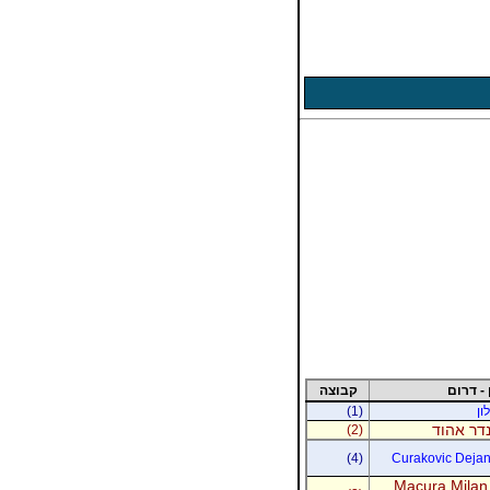
 - דרום
קבוצה
ון
(1)
נדר אהוד
(2)
(4)
Curakovic Dejan 
Macura Milan