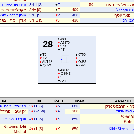
 - אלישר נועם
50
T
♣
3N-1 [S]
גרינבאום ליאוניד -
אקסלרוד אשר -
בינסקי יובל
400
T
♣
3N= [S]
- פאר יוסף
400
2
♥
3N= [S]
מירון רוברט - חוטר
אורן יוסף - גפ
גב יורם
430
5
♦
3N+1 [S]
♠
J94
28
♥
AJ976
♦
973
♣
JT
♠
T6
♠
8753
♥
T2
♥
K
♦
AKT42
♦
QJ86
♣
Q652
♣
K973
♠
AKQ2
♥
Q8543
♦
5
♣
A84
זרח - מערב
תוצאה
הובלה
חוזה
צפון
ר - הרבסט אילן
680
A
♦
+1 [S]
♥
5
רול יוסף - בירמן אל
זק יניב - פרידל
- רשף אופיר
300
A
♥
X-2 [W]
♦
5
Scháňk
- Prijovic Dejan
4
♥
+1 [S]
♦
K
650
Kohu
 - Nowosadzki
4
♥
+1 [S]
♦
K
650
Kikic Stevica - 
Michal