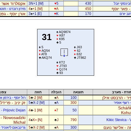
אקסלרוד אשר -
בינסקי יובל
430
5
♥
3N+1 [W]
- פאר יוסף
450
A
♥
+1 [W]
♠
4
מירון רוברט - חוטר
אורן יוסף - גפ
גב יורם
170
K
♥
+1 [E]
♠
3
♠
AQ9874
31
♥
K87
♦
K95
♣
5
♠
5
♠
J63
♥
AQ54
♥
62
♦
AT8
♦
632
♣
AKQ74
♣
JT862
♠
KT2
♥
JT93
♦
QJ74
♣
93
זרח - מערב
תוצאה
הובלה
חוזה
צפון
ר - הרבסט אילן
100
A
♠
-2 [W]
♣
5
רול יוסף - בירמן אל
זק יניב - פרידל
- רשף אופיר
300
A
♠
X-2 [W]
♣
5
Scháňk
- Prijovic Dejan
4
♣
-1 [W]
♦
7
50
Kohu
 - Nowosadzki
4
♠
X= [N]
♣
J
790
Kikic Stevica - 
Michal
 - אלישר נועם
300
A
♠
X-2 [W]
♣
5
גרינבאום ליאוניד -