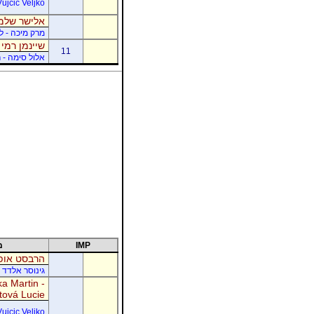
Vujcic Veljko
אלישר שלמה
מרק מיכה - לו
שיינמן רמי 
11
אלול סימה - ר
IMP
מ
הרבסט אופי
גינוסר אלדד 
a Martin -
tová Lucie
Vujcic Veljko