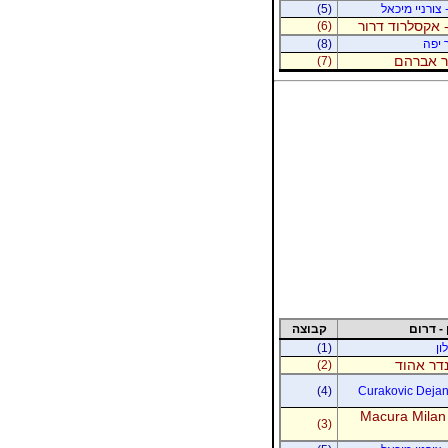
 צורניי מיכאל
(5)
 אקסלרוד דרור
(6)
 יפה
(8)
נר אברהם
(7)
 - דרום
קבוצה
ון
(1)
נדר אהוד
(2)
(4)
Curakovic Dejan 
Macura Milan
(3)