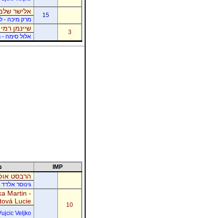
אלישר שלמה
15
מרק מיכה - לו
שיינמן רמי 
3
אלול סימה - ר
IMP
מ
הרבסט אופי
גינוסר אלדד 
a Martin -
tová Lucie
10
Vujcic Veljko