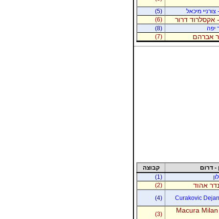
 צורניי מיכאל
(5)
 אקסלרוד דרור
(6)
 יפה
(8)
נר אברהם
(7)
 - דרום
קבוצה
ון
(1)
נדר אהוד
(2)
(4)
Curakovic Dejan 
Macura Milan
(3)