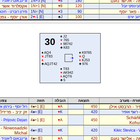
 - אלישר נועם
180
8
♥
1N+3 [N]
גרינבאום ליאוניד -
אקסלרוד אשר -
בינסקי יובל
120
8
♥
1N+1 [N]
- פאר יוסף
90
3
♥
1N= [N]
מירון רוברט - חוטר
אורן יוסף - גפ
גב יורם
100
J
♣
-1 [E]
♥
2
♠
J2
30
♥
765
♦
98742
♣
K83
♠
AQ4
♠
K9765
♥
JT83
♥
Q
♦
♦
KJ53
♣
AQJT42
♣
976
♠
T83
♥
AK942
♦
AQT6
♣
5
זרח - מערב
תוצאה
הובלה
חוזה
צפון
ר - הרבסט אילן
450
A
♥
+1 [E]
♠
4
רול יוסף - בירמן אל
זק יניב - פרידל
- רשף אופיר
420
K
♥
= [E]
♠
4
Scháňk
- Prijovic Dejan
4
♠
+1 [E]
♥
A
450
Kohu
 - Nowosadzki
4
♠
= [E]
♥
K
420
Kikic Stevica - 
Michal
 - אלישר נועם
420
A
♥
= [E]
♠
4
גרינבאום ליאוניד -