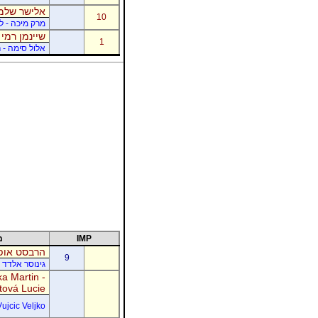
אלישר שלמה
10
מרק מיכה - לו
שיינמן רמי 
1
אלול סימה - ר
IMP
מ
הרבסט אופי
9
גינוסר אלדד 
a Martin -
tová Lucie
Vujcic Veljko