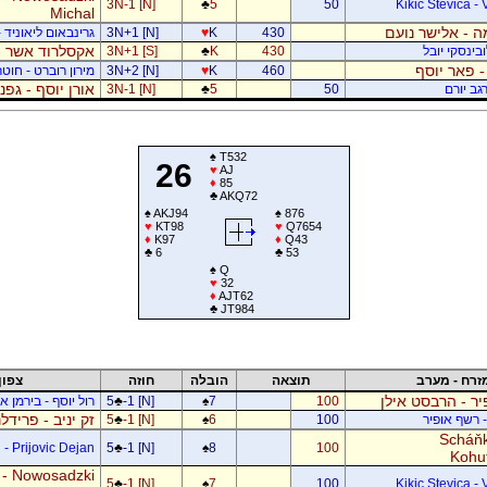
3N-1 [N]
♣
5
50
Kikic Stevica - 
Michal
 - אלישר נועם
430
K
♥
3N+1 [N]
גרינבאום ליאוניד -
אקסלרוד אשר -
בינסקי יובל
430
K
♣
3N+1 [S]
- פאר יוסף
460
K
♥
3N+2 [N]
מירון רוברט - חוטר
אורן יוסף - גפ
גב יורם
50
5
♣
3N-1 [N]
♠
T532
26
♥
AJ
♦
85
♣
AKQ72
♠
AKJ94
♠
876
♥
KT98
♥
Q7654
♦
K97
♦
Q43
♣
6
♣
53
♠
Q
♥
32
♦
AJT62
♣
JT984
זרח - מערב
תוצאה
הובלה
חוזה
צפון
ר - הרבסט אילן
100
7
♠
-1 [N]
♣
5
רול יוסף - בירמן אל
זק יניב - פרידל
- רשף אופיר
100
6
♠
-1 [N]
♣
5
Scháňk
- Prijovic Dejan
5
♣
-1 [N]
♠
8
100
Kohu
 - Nowosadzki
5
♣
-1 [N]
♠
7
100
Kikic Stevica - 