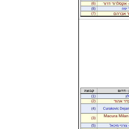
 אקסלרוד דרור
(6)
 יפה
(8)
נר אברהם
(7)
 - דרום
קבוצה
ון
(1)
נדר אהוד
(2)
(4)
Curakovic Dejan 
Macura Milan
(3)
 צורניי מיכאל
(5)