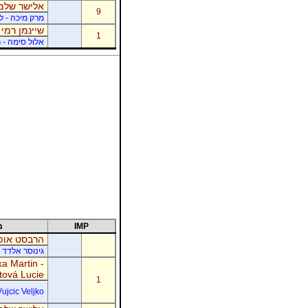
אלישר שלמה
9
מרק מיכה - לו
שיינמן רמי 
1
אלול סימה - ר
IMP
מ
הרבסט אופי
גינוסר אלדד 
a Martin -
tová Lucie
1
Vujcic Veljko