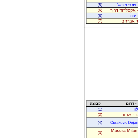
 צורניי מיכאל
(5)
 אקסלרוד דרור
(6)
 יפה
(8)
נר אברהם
(7)
 - דרום
קבוצה
ון
(1)
נדר אהוד
(2)
(4)
Curakovic Dejan 
Macura Milan
(3)