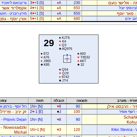
 - אלישר נועם
230
A
♦
+3 [S]
♥
3
גרינבאום ליאוניד -
אקסלרוד אשר -
בינסקי יובל
650
A
♦
+1 [S]
♥
4
- פאר יוסף
650
A
♦
+1 [S]
♥
4
מירון רוברט - חוטר
אורן יוסף - גפ
גב יורם
680
A
♦
+1 [S]
♥
5
♠
KJT6
29
♥
K4
♦
Q3
♣
AQ976
♠
872
♠
A93
♥
A76
♥
T8532
♦
J965
♦
AKT
♣
K85
♣
32
♠
Q54
♥
QJ9
♦
8742
♣
JT4
זרח - מערב
תוצאה
הובלה
חוזה
צפון
ר - הרבסט אילן
90
8
♥
1N= [N]
רול יוסף - בירמן אל
זק יניב - פרידל
- רשף אופיר
100
J
♣
-1 [E]
♥
2
Scháňk
- Prijovic Dejan
1N= [N]
♥
8
90
Kohu
 - Nowosadzki
1N+1 [N]
♥
3
120
Kikic Stevica - 
Michal