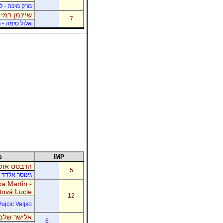
מרק מיכה - לו
שיינמן רמי 
7
אלול סימה - ר
IMP
מ
הרבסט אופי
5
גינוסר אלדד 
a Martin -
tová Lucie
12
Vujcic Veljko
אלישר שלמה
6