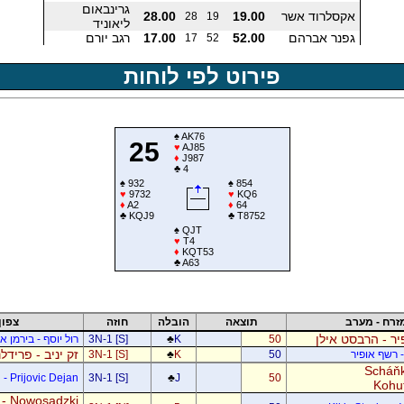
גרינבאום
אקסלרוד אשר
19.00
28.00
28
19
ליאוניד
גפנר אברהם
52.00
17.00
רגב יורם
17
52
פירוט לפי לוחות
♠
AK76
25
♥
AJ85
♦
J987
♣
4
♠
932
♠
854
♥
9732
♥
KQ6
♦
A2
♦
64
♣
KQJ9
♣
T8752
♠
QJT
♥
T4
♦
KQT53
♣
A63
זרח - מערב
תוצאה
הובלה
חוזה
צפון
ר - הרבסט אילן
50
K
♣
3N-1 [S]
רול יוסף - בירמן אל
זק יניב - פרידל
- רשף אופיר
50
K
♣
3N-1 [S]
Scháňk
- Prijovic Dejan
3N-1 [S]
♣
J
50
Kohu
 - Nowosadzki