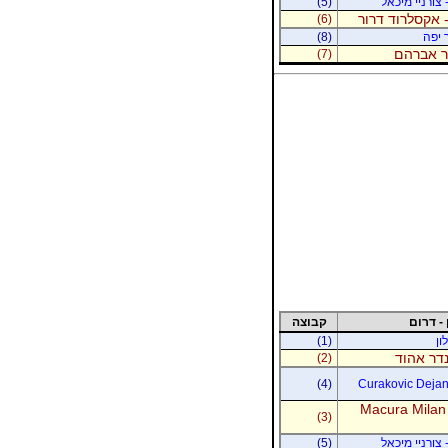
 צורניי מיכאל
(5)
 אקסלרוד דרור
(6)
 יפה
(8)
נר אברהם
(7)
 - דרום
קבוצה
ון
(1)
נדר אהוד
(2)
(4)
Curakovic Dejan 
Macura Milan
(3)
 צורניי מיכאל
(5)