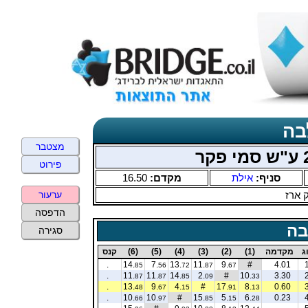
בה
מצטבר
פירוט
סניף:
אילת
מקדם:
16.50
 ארז
ערעור
הדפסה
בה
סגירה
ג
מקדמה
(1)
(2)
(3)
(4)
(5)
(6)
קנס
.
14.
7.
13.
11.
9.
#
4.01
85
56
72
87
67
.
11.
11.
14.
2.
#
10.
3.30
87
87
85
09
33
.
13.
9.
4.
#
17.
8.
0.60
48
67
15
91
13
.
10.
10.
#
15.
5.
6.
0.23
66
97
85
15
28