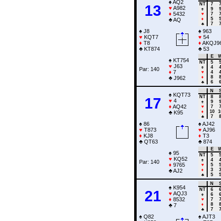
♠
AQ2
NT
7
13
♥
A982
♠
9
♦
5432
♥
7
♦
5
♣
AQ
♣
7
♠
J8
♠
963
♥
KQT7
♥
54
♦
T8
♦
AKQJ9
♣
KT874
♣
53
E
♠
KT754
NT
5
♥
J63
♠
4
Par: 140
♦
7
♥
4
♦
8
♣
J962
♣
6
N
♠
KQT73
NT
8
17
♥
4
♠
9
♦
AQ42
♥
7
♦
10
1
♣
K95
♣
7
♠
86
♠
AJ42
♥
T873
♥
AJ96
♦
KJ8
♦
T3
♣
QT63
♣
874
E
♠
95
NT
5
♥
KQ52
♠
4
Par: 140
♦
9765
♥
5
♦
3
♣
AJ2
♣
5
N
♠
K954
NT
6
21
♥
AQJ3
♠
6
♦
8532
♥
7
♦
8
♣
7
♣
7
♠
Q82
♠
AJT3