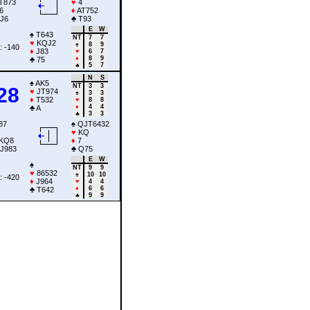
T873
♥
4
6
♦
AT752
J6
♣
T93
E
W
♠
T643
NT
7
7
♥
KQJ2
♠
8
9
: -140
♦
J83
♥
6
7
♦
8
9
♣
75
♣
5
7
N
S
♠
AK5
NT
3
3
28
♥
JT974
♠
3
3
♦
T532
♥
8
8
♦
4
4
♣
A
♣
3
3
87
♠
QJT6432
♥
KQ
KQ8
♦
7
J983
♣
Q75
E
W
♠
NT
9
9
♥
86532
♠
10
10
: -420
♦
J964
♥
4
4
♦
6
6
♣
T642
♣
9
9