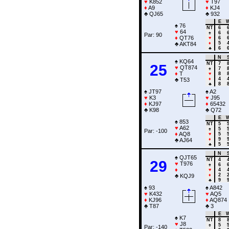
♥
K852
♥
T97
♦
A9
♦
KJ4
♣
QJ65
♣
932
E
♠
76
NT
6
♥
64
♠
6
Par: 90
♦
QT76
♥
6
♦
5
♣
AKT84
♣
6
N
♠
KQ64
NT
7
25
♥
QT874
♠
7
♦
T
♥
8
♦
4
♣
T53
♣
8
♠
JT97
♠
A2
♥
K3
♥
J95
♦
KJ97
♦
65432
♣
K98
♣
Q72
E
♠
853
NT
5
♥
A62
♠
5
Par: -100
♦
AQ8
♥
5
♦
9
♣
AJ64
♣
5
N
♠
QJT65
NT
4
29
♥
T976
♠
6
♦
♥
4
♦
2
♣
KQJ9
♣
9
♠
93
♠
A842
♥
K432
♥
AQ5
♦
KJ96
♦
AQ874
♣
T87
♣
3
E
♠
K7
NT
8
♥
J8
♠
5
Par: -140