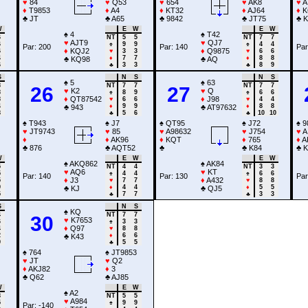
♥
84
♥
Q53
♥
654
♥
AK8
♥
A
♦
T9853
♦
A4
♦
KT32
♦
AJ64
♦
K
♣
JT
♣
A65
♣
9842
♣
JT75
♣
K
W
E
W
E
W
♠
4
♠
T42
6
NT
5
5
NT
7
7
♥
AJT9
♥
QJ7
6
♠
9
9
♠
4
4
Par: 200
Par: 140
Par
♦
KQJ2
♦
Q9875
6
♥
3
3
♥
6
6
4
♦
7
7
♦
8
8
♣
KQ98
♣
AQ
6
♣
3
3
♣
8
9
S
N
S
N
S
♠
5
♠
63
8
NT
7
7
NT
7
7
26
27
♥
K2
♥
Q
8
♠
8
9
♠
6
6
♦
QT87542
♦
J98
8
♥
6
6
♥
4
4
4
♦
9
9
♦
8
8
♣
943
♣
AT97632
8
♣
5
6
♣
10
10
♠
T943
♠
J7
♠
QT95
♠
J72
♠
9
♥
JT9743
♥
85
♥
A98632
♥
J754
♥
A
♦
♦
AK96
♦
KQT
♦
765
♦
A
♣
876
♣
AQT52
♣
♣
K84
♣
K
W
E
W
E
W
♠
AKQ862
♠
AK84
5
NT
4
4
NT
3
3
♥
AQ6
♥
KT
5
♠
4
4
♠
6
6
Par: 140
Par: 130
Par
♦
J3
♦
A432
5
♥
7
7
♥
8
8
9
♦
4
4
♦
5
5
♣
KJ
♣
QJ5
5
♣
7
7
♣
3
3
S
N
S
♠
KQ
4
NT
7
7
30
♥
K7653
6
♠
3
3
♦
Q97
4
♥
8
8
2
♦
6
6
♣
K43
9
♣
5
5
♠
764
♠
JT9853
♥
JT
♥
Q2
♦
AKJ82
♦
3
♣
Q62
♣
AJ85
W
E
W
♠
A2
8
NT
5
5
♥
A984
5
♠
9
9
Par: -140