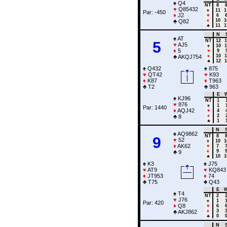
♠
Q4
NT
8
♥
Q85432
♠
11
1
Par: -450
♦
J2
♥
6
♦
10
1
♣
Q82
♣
11
1
N
♠
AT
NT
12
1
5
♥
AJ5
♠
10
1
♦
5
♥
9
♦
10
1
♣
AKQJ754
♣
12
1
♠
Q432
♠
875
♥
QT42
♥
K93
♦
K87
♦
T963
♣
T2
♣
963
E
♠
KJ96
NT
1
♥
876
♠
1
Par: 1440
♦
AQJ42
♥
4
♦
2
♣
8
♣
1
N
♠
AQ9862
NT
8
9
♥
52
♠
10
1
♦
AK62
♥
7
♦
9
♣
9
♣
10
1
♠
K3
♠
J75
♥
AT9
♥
KQ843
♦
JT953
♦
74
♣
T75
♣
Q43
E
♠
T4
NT
2
♥
J76
♠
1
Par: 420
♦
Q8
♥
6
♦
3
♣
AKJ862
♣
0
N