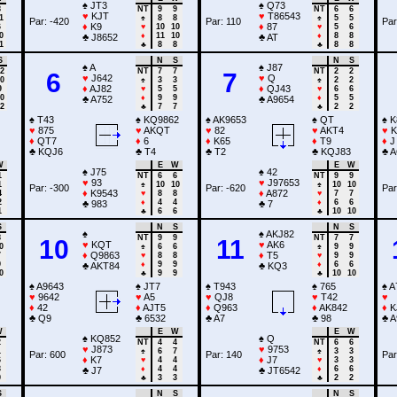
♠
JT3
♠
Q73
8
NT
9
9
NT
6
6
♥
KJT
♥
T86543
1
♠
8
8
♠
5
5
Par: -420
Par: 110
Par
♦
K9
♦
87
6
♥
10
10
♥
5
6
0
♦
11
10
♦
8
8
♣
J8652
♣
AT
1
♣
8
8
♣
8
8
S
N
S
N
S
♠
A
♠
J87
2
NT
7
7
NT
2
2
6
7
♥
J642
♥
Q
0
♠
3
3
♠
2
2
♦
AJ82
♦
QJ43
9
♥
5
5
♥
6
6
0
♦
9
9
♦
5
5
♣
A752
♣
A9654
2
♣
7
7
♣
2
2
♠
T43
♠
KQ9862
♠
AK9653
♠
QT
♠
K
♥
875
♥
AKQT
♥
82
♥
AKT4
♥
K
♦
QT7
♦
6
♦
K65
♦
T9
♦
J
♣
KQJ6
♣
T4
♣
T2
♣
KQJ83
♣
A
W
E
W
E
W
♠
J75
♠
42
1
NT
6
6
NT
9
9
♥
93
♥
J97653
1
♠
10
10
♠
10
10
Par: -300
Par: -620
Par
♦
K9543
♦
A872
4
♥
8
8
♥
7
7
2
♦
4
4
♦
6
6
♣
983
♣
7
1
♣
6
6
♣
10
10
S
N
S
N
S
♠
♠
AKJ82
8
NT
9
9
NT
7
7
10
11
♥
KQT
♥
AK6
0
♠
6
6
♠
9
9
♦
Q9863
♦
T5
7
♥
8
8
♥
9
9
9
♦
9
9
♦
6
6
♣
AKT84
♣
KQ3
0
♣
9
9
♣
10
10
♠
A9643
♠
JT7
♠
T943
♠
765
♠
A
♥
9642
♥
A5
♥
QJ8
♥
T42
♥
♦
42
♦
AJT5
♦
Q963
♦
AK842
♦
K
♣
Q9
♣
6532
♣
A7
♣
98
♣
A
W
E
W
E
W
♠
KQ852
♠
Q
2
NT
4
4
NT
6
6
♥
J873
♥
9753
1
♠
6
7
♠
3
3
Par: 600
Par: 140
Par
♦
K7
♦
J7
6
♥
4
4
♥
3
3
3
♦
4
4
♦
6
6
♣
J7
♣
JT6542
0
♣
3
3
♣
2
2
S
N
S
N
S