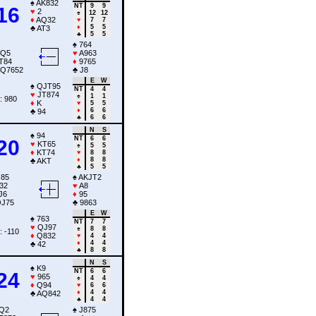
♠
AK832
NT
9
9
16
♥
2
♠
12
12
♦
AQ32
♥
7
7
♦
5
5
♣
AT3
♣
5
5
♠
764
Q5
♥
A963
T84
♦
9765
Q7652
♣
J8
E
W
♠
QJT95
NT
4
4
♥
JT874
♠
1
1
: 980
♦
K
♥
5
5
♦
6
6
♣
94
♣
6
6
N
S
♠
94
NT
6
6
20
♥
KT65
♠
5
5
♦
KT74
♥
8
8
♦
8
8
♣
AKT
♣
5
5
85
♠
AKJT2
32
♥
A8
J6
♦
95
J75
♣
9863
E
W
♠
763
NT
7
7
♥
QJ97
♠
8
8
: -110
♦
Q832
♥
4
4
♦
4
4
♣
42
♣
8
8
N
S
♠
K9
NT
6
6
24
♥
965
♠
4
4
♦
Q94
♥
6
6
♦
4
4
♣
AQ842
♣
4
4
Q2
♠
J875