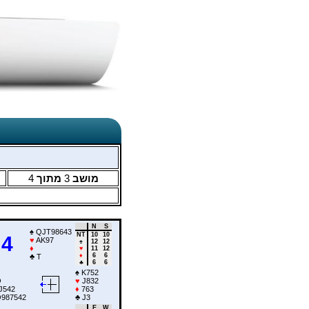
4
מתוך
3
מושב
N
S
♠
QJT98643
NT
10
10
4
♥
AK97
♠
12
12
♦
♥
11
12
♦
6
6
♣
T
♣
6
6
♠
K752
Q
♥
J832
J542
♦
763
987542
♣
J3
E
W