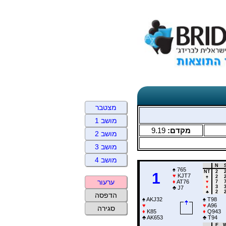
מצטבר
מושב 1
9.19
מקדם:
מושב 2
מושב 3
מושב 4
N
♠
765
NT
2
1
♥
KJT7
♠
2
ערעור
♦
AT76
♥
7
♦
3
♣
J7
♣
2
הדפסה
♠
AKJ32
♠
T98
♥
♥
A96
סגירה
♦
K85
♦
Q943
♣
AK653
♣
T94
E