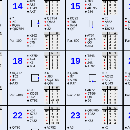
♠
A83
♠
763
7
NT
8
8
NT
9
9
14
15
♥
A62
♥
K3
9
♠
6
6
♠
8
8
♦
T643
♦
AKT95
7
♥
7
7
♥
7
7
5
♦
7
7
♦
9
9
♣
AKT
♣
J84
7
♣
5
5
♣
7
7
♠
7
♠
QJT54
♠
KQ92
♠
J5
♠
♥
K9
♥
Q843
♥
T95
♥
A862
♥
K
6
♦
KQ92
♦
AJ
♦
8764
♦
J2
♦
J
♣
Q87654
♣
32
♣
QT
♣
K9762
♣
K
W
E
W
E
W
♠
K962
♠
AT84
5
NT
5
5
NT
4
4
♥
JT75
♥
QJ74
4
♠
6
6
♠
4
4
Par: 100
Par: 600
Par
♦
875
♦
Q3
4
♥
6
6
♥
4
4
8
♦
6
6
♦
4
4
♣
J9
♣
A53
6
♣
8
8
♣
6
6
S
N
S
N
S
♠
K8754
♠
T543
8
NT
4
4
NT
5
5
18
19
♥
A74
♥
K3
9
♠
6
6
♠
6
6
♦
K7
♦
J43
7
♥
5
5
♥
6
6
0
♦
2
2
♦
4
4
♣
654
♣
AT92
8
♣
6
6
♣
5
5
♠
AQJT2
♠
6
♠
QJ86
♠
9
♠
Q
♥
T32
♥
J98
♥
97
♥
AQ52
♥
4
♦
84
♦
AQJT53
♦
A965
♦
KT72
♦
A
♣
AJ3
♣
Q87
♣
KJ7
♣
Q543
♣
Q
W
E
W
E
W
♠
93
♠
AK72
5
NT
9
9
NT
7
7
♥
KQ65
♥
JT864
4
♠
7
7
♠
7
7
Par: -400
Par: -110
Par
♦
962
♦
Q8
5
♥
7
7
♥
7
7
3
♦
10
10
♦
9
9
♣
KT92
♣
86
5
♣
7
7
♣
8
8
S
N
S
N
S
♠
K86
♠
Q98765
6
NT
7
6
NT
6
6
22
23
♥
K762
♥
T932
6
♠
4
4
♠
9
9
♦
76
♦
7
♥
10
9
♥
7
7
8
♦
6
6
♦
5
5
♣
7432
♣
K63
7
♣
10
10
♣
4
4
♠
QT93
♠
AJ752
♠
A3
♠
KJ
♠
A