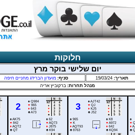
חלוקות
יום שלישי בוקר מרץ
מועדון הברידג מחניים חיפה
סניף:
19/03/24
תאריך:
מנהל תחרות:
ברקוביץ אריה
S
N
S
N
S
♠
Q984
♠
AJT42
2
NT
4
4
NT
7
7
2
3
♥
965
♥
QJ
2
♠
4
5
♠
8
8
♦
643
♦
KJ5
7
♥
3
3
♥
7
7
3
♦
2
2
♦
5
5
♣
A73
♣
J52
2
♣
5
5
♣
5
5
♠
AK75
♠
62
♠
965
♠
K8
♠
♥
842
♥
AQ73
♥
K
♥
A972
♥
♦
AQT2
♦
J875
♦
AQT93
♦
642
♦
A
♣
QT
♣
K94
♣
8763
♣
KQ94
♣
Q
W
E
W
E
W