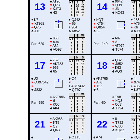
♠
AT96
♠
9642
NT
9
9
NT
13
14
♥
Q73
♥
QJ9
♠
10
10
♠
♦
KJT3
♦
J3
♥
9
10
♥
♦
10
10
♦
♣
43
♣
KQ63
♣
9
9
♣
♠
K7
♠
QJ42
♠
KQT
♠
J53
♥
KT982
♥
65
♥
KT54
♥
A76
♦
Q75
♦
984
♦
Q854
♦
K6
♣
JT6
♣
K852
♣
52
♣
AJ9
E
W
♠
853
♠
A87
NT
3
3
NT
♥
AJ4
♥
8
♠
3
3
♠
Par: 620
Par: -140
♦
A62
♦
AT972
♥
3
3
♥
♦
3
3
♦
♣
AQ97
♣
T874
♣
4
4
♣
N
S
♠
752
♠
Q32
NT
12
12
NT
17
18
♥
AKT83
♥
J852
♠
9
10
♠
♦
965
♦
K63
♥
8
9
♥
♦
7
7
♦
♣
65
♣
AQ3
♣
7
7
♣
♠
J3
♠
Q4
♠
AKJ765
♠
4
♥
QJ97542
♥
♥
AT6
♥
974
♦
♦
AT87432
♦
T52
♦
A98
♣
J832
♣
QT97
♣
6
♣
K87
E
W
♠
AKT986
♠
T98
NT
1
1
NT
♥
6
♥
KQ3
♠
1
1
♠
Par: 990
Par: -80
♦
KQJ
♦
QJ7
♥
4
4
♥
♦
6
6
♦
♣
AK4
♣
JT94
♣
5
5
♣
N
S
♠
AK986
♠
8
NT
8
8
NT
21
22
♥
KT5
♥
T732
♠
9
9
♠
♦
Q7
♦
AJ86
♥
9
9
♥
♦
3
3
♦
♣
Q63
♣
KQ82
♣
4
4
♣
♠
♠
QJT3
♠
A74
♠
KQT