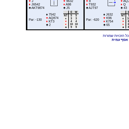
♥
J
♥
9632
♥
8
♥
AQJ
♦
J6542
♦
A98
♦
T932
♦
Q
♣
AKT9874
♣
J5
♣
AJT97
♣
43
E
W
♠
7542
♠
J632
NT
5
5
NT
♥
AQ874
♥
K96
♠
3
3
♠
1
Par: -130
Par: -620
♦
KT3
♦
K754
♥
4
4
♥
♦
10
10
♦
♣
2
♣
65
♣
9
9
♣
אסף עמית