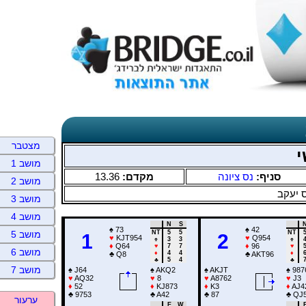
מצטבר
י
מושב 1
13.36
מקדם:
נס ציונה
סניף:
מושב 2
 יעקב
מושב 3
מושב 4
N
S
♠
73
♠
42
NT
5
5
NT
מושב 5
1
2
♥
KJT954
♥
Q954
♠
3
3
♠
♦
Q64
♦
96
♥
7
7
♥
מושב 6
♦
4
4
♦
♣
Q8
♣
AKT96
♣
5
4
♣
מושב 7
♠
J64
♠
AKQ2
♠
AKJT
♠
987
♥
AQ32
♥
8
♥
A8762
♥
J3
♦
52
♦
KJ873
♦
K3
♦
AJ4
♣
9753
♣
A42
♣
87
♣
QJ
ערעור
E
W