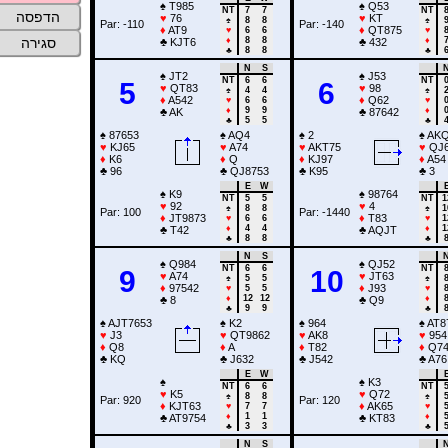
♠
T985
♠
Q53
NT
7
7
NT
הדפסה
♥
76
♥
KT
♠
8
8
♠
Par: -110
Par: -140
♦
AT9
♦
QT875
♥
6
6
♥
♦
8
8
♦
סגירה
♣
KJT6
♣
432
♣
8
8
♣
N
S
♠
JT2
♠
J53
NT
6
6
NT
5
6
♥
QT83
♥
98
♠
4
4
♠
♦
A542
♦
Q62
♥
6
6
♥
♦
9
9
♦
♣
AK
♣
87642
♣
5
5
♣
♠
87653
♠
AQ4
♠
2
♠
AK
♥
KJ65
♥
A74
♥
AKT75
♥
QJ6
♦
K6
♦
Q
♦
KJ97
♦
A54
♣
96
♣
QJ8753
♣
K95
♣
3
E
W
♠
K9
♠
98764
NT
5
5
NT
1
♥
92
♥
4
♠
8
8
♠
1
Par: 100
Par: -1440
♦
JT9873
♦
T83
♥
6
6
♥
1
♦
4
4
♦
1
♣
T42
♣
AQJT
♣
8
8
♣
N
S
♠
Q984
♠
QJ52
NT
6
6
NT
9
10
♥
A74
♥
JT63
♠
5
5
♠
♦
97542
♦
J93
♥
5
5
♥
♦
12
12
♦
♣
8
♣
Q9
♣
9
9
♣
♠
AJT7653
♠
K2
♠
964
♠
AT8
♥
J3
♥
QT9862
♥
AK8
♥
954
♦
Q8
♦
A
♦
T82
♦
Q7
♣
KQ
♣
J632
♣
J542
♣
A76
E
W
♠
♠
K3
NT
6
6
NT
♥
K5
♥
Q72
♠
8
8
♠
Par: 920
Par: 120
♦
KJT63
♦
AK65
♥
7
7
♥
♦
1
1
♦
♣
AT9754
♣
KT83
♣
3
3
♣
N
S