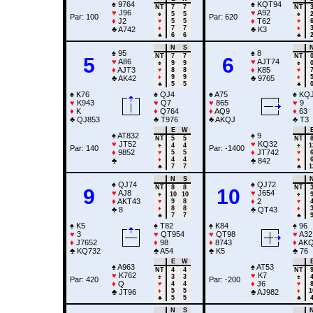
♠
9764
♠
KQT94
NT
7
7
NT
♥
J96
♥
A92
♠
5
5
♠
Par: 100
Par: 620
♦
J2
♦
T62
♥
5
5
♥
♦
7
7
♦
♣
A742
♣
K3
♣
6
6
♣
N
S
♠
95
♠
8
NT
7
7
NT
5
6
♥
A86
♥
AJT74
♠
9
9
♠
♦
AJT3
♦
K85
♥
8
8
♥
♦
9
9
♦
♣
AK42
♣
9765
♣
5
5
♣
♠
K76
♠
QJ4
♠
A75
♠
KQJ
♥
K943
♥
Q7
♥
865
♥
9
♦
K
♦
Q764
♦
AQ9
♦
63
♣
QJ853
♣
T976
♣
AKQJ
♣
T3
E
W
♠
AT832
♠
9
NT
5
5
NT
♥
JT52
♥
KQ32
♠
4
4
♠
1
Par: 140
Par: -1400
♦
9852
♦
JT742
♥
5
5
♥
♦
4
4
♦
♣
♣
842
♣
7
7
♣
1
N
S
♠
QJ74
♠
QJ72
NT
8
8
NT
9
10
♥
AJ8
♥
J654
♠
10
10
♠
♦
AKT43
♦
2
♥
9
8
♥
♦
8
8
♦
♣
8
♣
QT43
♣
7
7
♣
♠
K5
♠
T82
♠
K84
♠
96
♥
3
♥
QT954
♥
QT98
♥
A32
♦
J7652
♦
98
♦
8743
♦
AKQ
♣
KQ732
♣
A54
♣
K5
♣
76
E
W
♠
A963
♠
AT53
NT
4
4
NT
♥
K762
♥
K7
♠
3
3
♠
Par: 420
Par: -200
♦
Q
♦
J6
♥
4
4
♥
♦
5
5
♦
1
♣
JT96
♣
AJ982
♣
5
5
♣
N
S