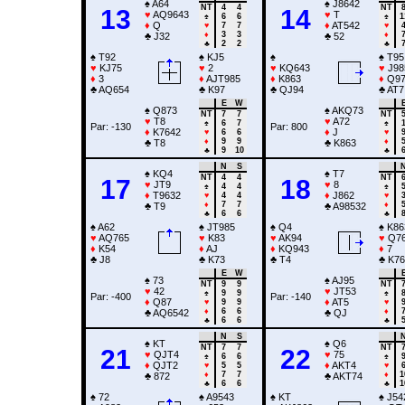
♠
A64
♠
J8642
NT
4
4
NT
13
14
♥
AQ9643
♥
T
♠
6
6
♠
1
♦
Q
♦
AT542
♥
7
7
♥
♦
3
3
♦
♣
J32
♣
52
♣
2
2
♣
♠
T92
♠
KJ5
♠
♠
T95
♥
KJ75
♥
2
♥
KQ643
♥
J98
♦
3
♦
AJT985
♦
K863
♦
Q9
♣
AQ654
♣
K97
♣
QJ94
♣
AT7
E
W
♠
Q873
♠
AKQ73
NT
7
7
NT
♥
T8
♥
A72
♠
6
7
♠
Par: -130
Par: 800
♦
K7642
♦
J
♥
6
6
♥
♦
9
9
♦
♣
T8
♣
K863
♣
9
10
♣
N
S
♠
KQ4
♠
T7
NT
4
4
NT
17
18
♥
JT9
♥
8
♠
4
4
♠
♦
T9632
♦
J862
♥
4
4
♥
♦
7
7
♦
♣
T9
♣
A98532
♣
6
6
♣
♠
A62
♠
JT985
♠
Q4
♠
K86
♥
AQ765
♥
K83
♥
AK94
♥
Q7
♦
K54
♦
AJ
♦
KQ943
♦
7
♣
J8
♣
K73
♣
T4
♣
K76
E
W
♠
73
♠
AJ95
NT
9
9
NT
♥
42
♥
JT53
♠
9
9
♠
Par: -400
Par: -140
♦
Q87
♦
AT5
♥
9
9
♥
♦
6
6
♦
♣
AQ6542
♣
QJ
♣
6
6
♣
N
S
♠
KT
♠
Q6
NT
7
7
NT
21
22
♥
QJT4
♥
75
♠
6
6
♠
♦
QJT2
♦
AKT4
♥
5
5
♥
♦
7
7
♦
1
♣
872
♣
AKT74
♣
6
6
♣
1
♠
72
♠
A9543
♠
KT
♠
J54