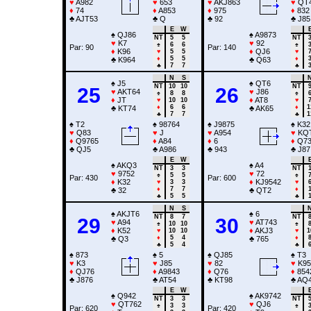
♥
A982
♥
653
♥
AKJ863
♥
QT
♦
74
♦
A853
♦
975
♦
832
♣
AJT53
♣
Q
♣
92
♣
J85
E
W
♠
QJ86
♠
A9873
NT
5
5
NT
♥
K7
♥
92
♠
6
6
♠
Par: 90
Par: 140
♦
K96
♦
QJ6
♥
5
5
♥
♦
5
5
♦
♣
K964
♣
Q63
♣
7
7
♣
N
S
♠
J5
♠
QT6
NT
10
10
NT
25
26
♥
AKT64
♥
J86
♠
8
8
♠
♦
JT
♦
AT8
♥
10
10
♥
♦
6
6
♦
1
♣
KT74
♣
AK65
♣
7
7
♣
1
♠
T2
♠
98764
♠
J9875
♠
K32
♥
Q83
♥
J
♥
A954
♥
KQ
♦
Q9765
♦
A84
♦
6
♦
Q7
♣
QJ5
♣
A986
♣
943
♣
J87
E
W
♠
AKQ3
♠
A4
NT
3
3
NT
♥
9752
♥
72
♠
5
5
♠
Par: 430
Par: 600
♦
K32
♦
KJ9542
♥
3
3
♥
♦
7
7
♦
♣
32
♣
QT2
♣
5
5
♣
N
S
♠
AKJT6
♠
6
NT
8
7
NT
29
30
♥
A94
♥
AT743
♠
10
10
♠
♦
K52
♦
AKJ3
♥
10
10
♥
1
♦
5
4
♦
♣
Q3
♣
765
♣
5
4
♣
♠
873
♠
5
♠
QJ85
♠
T3
♥
K3
♥
J85
♥
82
♥
K95
♦
QJ76
♦
A9843
♦
Q76
♦
854
♣
J876
♣
AT54
♣
KT98
♣
AQ
E
W
♠
Q942
♠
AK9742
NT
3
3
NT
♥
QT762
♥
QJ6
♠
3
3
♠
Par: 620
Par: 420