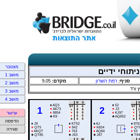
מצטבר
יתוחי ידיים
מושב 1
9.05
מקדם:
רמת השרון
סניף:
מושב 2
 ורד
מושב 3
מושב 4
N
S
♠
AQ3
♠
52
NT
6
6
NT
1
2
♥
AK73
♥
J3
♠
8
8
♠
1
ערעור
♦
9854
♦
KJ97
♥
8
8
♥
♦
6
6
♦
♣
K9
♣
AQ652
♣
6
6
♣
הדפסה
♠
J8
♠
KT52
♠
AJ
♠
876
♥
QT5
♥
842
♥
K654
♥
QT
סגירה
♦
AKQT
♦
763
♦
AQ84
♦
53
♣
QT85
♣
J63
♣
J87
♣
T94
E
W