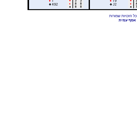
♦
T
♦
T9
♥
3
3
♥
♦
8
8
♦
♣
K92
♣
J2
♣
8
8
♣
אסף עמית