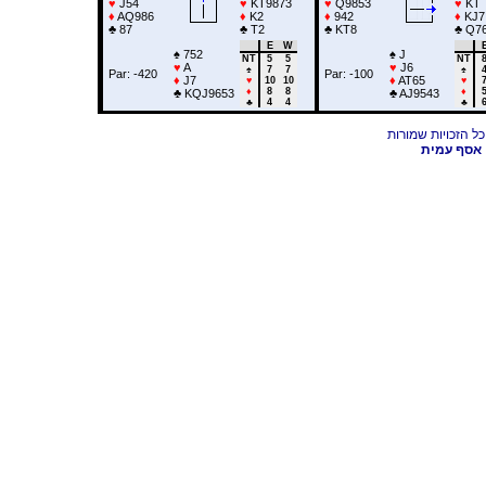
♥
J54
♥
KT9873
♥
Q9853
♥
KT
♦
AQ986
♦
K2
♦
942
♦
KJ7
♣
87
♣
T2
♣
KT8
♣
Q7
E
W
♠
752
♠
J
NT
5
5
NT
♥
A
♥
J6
♠
7
7
♠
Par: -420
Par: -100
♦
J7
♦
AT65
♥
10
10
♥
♦
8
8
♦
♣
KQJ9653
♣
AJ9543
♣
4
4
♣
אסף עמית