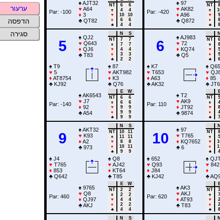
♠
AJT32
♠
97
NT
6
6
NT
ערעור
♥
A64
♥
AK82
♠
4
4
♠
1
Par: -100
Par: -420
♦
3
♦
A96
♥
10
10
♥
♦
6
6
♦
הדפסה
♣
QT82
♣
Q872
♣
4
4
♣
סגירה
N
S
♠
QJ2
♠
AJ983
NT
7
7
NT
5
6
♥
Q643
♥
72
♠
7
7
♠
♦
QJ6
♦
KQ74
♥
4
4
♥
♦
3
3
♦
♣
T83
♣
Q5
♣
2
2
♣
♠
T9
♠
87
♠
K7
♠
Q65
♥
5
♥
AKT982
♥
T653
♥
QJ
♦
AT8754
♦
K3
♦
A63
♦
85
♣
KJ92
♣
Q76
♣
AK32
♣
JT6
E
W
♠
AK6543
♠
T2
NT
6
6
NT
♥
J7
♥
AK9
♠
6
6
♠
Par: -140
Par: 110
♦
92
♦
JT92
♥
9
9
♥
♦
9
9
♦
♣
A54
♣
9874
♣
9
9
♣
N
S
♠
AKT32
♠
97
NT
10
11
NT
9
10
♥
K93
♥
T765
♠
11
11
♠
♦
A2
♦
KQ7652
♥
8
8
♥
1
♦
10
11
♦
1
♣
973
♣
6
♣
9
9
♣
♠
J4
♠
Q8
♠
652
♠
QJT
♥
T765
♥
AJ42
♥
Q93
♥
842
♦
853
♦
KT64
♦
J84
♦
♣
Q642
♣
T85
♣
KJ42
♣
AQ9
E
W
♠
9765
♠
AK3
NT
2
2
NT
♥
Q8
♥
AKJ
♠
2
2
♠
Par: 460
Par: 620
♦
QJ97
♦
AT93
♥
4
4
♥
♦
2
2
♦
♣
AKJ
♣
T83
♣
4
4
♣
N
S