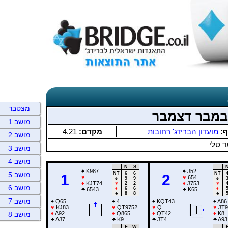
מצטבר
ובמבר דצמבר
מושב 1
4.21
מקדם:
מועדון הברידג' רחובות
יף
מושב 2
 טלי
מושב 3
מושב 4
N
S
♠
K987
♠
J52
NT
6
6
NT
מושב 5
1
2
♥
♥
654
♠
9
9
♠
♦
KJT74
♦
J753
♥
2
2
♥
מושב 6
♦
6
6
♦
♣
6543
♣
K65
♣
8
8
♣
מושב 7
♠
Q65
♠
4
♠
KQT43
♠
A86
♥
KJ83
♥
QT9752
♥
Q
♥
JT9
♦
A92
♦
Q865
♦
QT42
♦
K8
מושב 8
♣
AJ7
♣
K9
♣
JT4
♣
A93
E
W