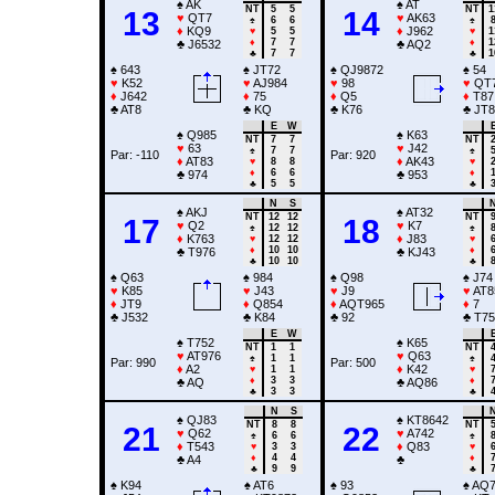
♠
AK
♠
AT
NT
5
5
NT
1
13
14
♥
QT7
♥
AK63
♠
6
6
♠
♦
KQ9
♦
J962
♥
5
5
♥
1
♦
7
7
♦
1
♣
J6532
♣
AQ2
♣
7
7
♣
1
♠
643
♠
JT72
♠
QJ9872
♠
54
♥
K52
♥
AJ984
♥
98
♥
QT
♦
J642
♦
75
♦
Q5
♦
T87
♣
AT8
♣
KQ
♣
K76
♣
JT8
E
W
♠
Q985
♠
K63
NT
7
7
NT
♥
63
♥
J42
♠
7
7
♠
Par: -110
Par: 920
♦
AT83
♦
AK43
♥
8
8
♥
♦
6
6
♦
♣
974
♣
953
♣
5
5
♣
N
S
♠
AKJ
♠
AT32
NT
12
12
NT
17
18
♥
Q2
♥
K7
♠
12
12
♠
♦
K763
♦
J83
♥
12
12
♥
♦
10
10
♦
♣
T976
♣
KJ43
♣
10
10
♣
♠
Q63
♠
984
♠
Q98
♠
J74
♥
K85
♥
J43
♥
J9
♥
AT8
♦
JT9
♦
Q854
♦
AQT965
♦
7
♣
J532
♣
K84
♣
92
♣
T75
E
W
♠
T752
♠
K65
NT
1
1
NT
♥
AT976
♥
Q63
♠
1
1
♠
Par: 990
Par: 500
♦
A2
♦
K42
♥
1
1
♥
♦
3
3
♦
♣
AQ
♣
AQ86
♣
3
3
♣
N
S
♠
QJ83
♠
KT8642
NT
8
8
NT
21
22
♥
Q62
♥
A742
♠
6
6
♠
♦
T543
♦
Q83
♥
3
3
♥
♦
4
4
♦
♣
A4
♣
♣
9
9
♣
♠
K94
♠
AT6
♠
93
♠
AQ7