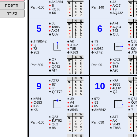
♠
AKJ854
♠
J3
NT
5
4
NT
הדפסה
♥
8
♥
AKJ7
♠
4
4
♠
Par: -100
Par: 140
♦
KQJ6
♦
T9
♥
9
9
♥
♦
6
5
♦
סגירה
♣
K6
♣
AQ432
♣
7
7
♣
N
S
♠
63
♠
A74
NT
9
9
NT
5
6
♥
K985
♥
AQ94
♠
5
5
♠
♦
AKJ6
♦
743
♥
9
9
♥
♦
9
9
♦
♣
Q87
♣
Q85
♣
7
7
♣
♠
JT98542
♠
AK
♠
T9
♠
QJ8
♥
Q
♥
JT62
♥
53
♥
JT8
♦
72
♦
T85
♦
AJ952
♦
KQ
♣
952
♣
KJ63
♣
KT42
♣
J76
E
W
♠
Q7
♠
K632
NT
4
4
NT
♥
A743
♥
K76
♠
8
8
♠
Par: 300
Par: 90
♦
Q943
♦
T86
♥
4
4
♥
♦
4
4
♦
♣
AT4
♣
A93
♣
5
5
♣
N
S
♠
AT72
♠
K85
NT
5
5
NT
1
9
10
♥
87
♥
9765
♠
5
5
♠
♦
J8
♦
AQJ2
♥
5
5
♥
♦
3
3
♦
♣
QJT72
♣
QJ
♣
6
5
♣
♠
K654
♠
J9
♠
972
♠
Q64
♥
Q653
♥
A4
♥
83
♥
QJ
♦
K75
♦
AT943
♦
65
♦
KT7
♣
K6
♣
A543
♣
AK6542
♣
7
E
W
♠
Q83
♠
AJT
NT
8
8
NT
♥
KJT92
♥
AK
♠
7
7
♠
Par: -130
Par: 630
♦
Q62
♦
9843
♥
8
7
♥
♦
10
9
♦
♣
98
♣
T983
♣
7
7
♣
N
S