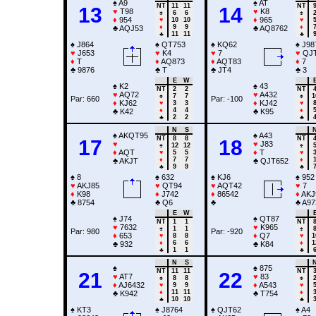
♠
A9
♠
AT
NT
11
11
NT
13
14
♥
T98
♥
K8
♠
6
6
♠
♦
954
♦
965
♥
10
10
♥
♦
9
9
♦
♣
AQJ53
♣
AQ8762
♣
11
11
♣
♠
J864
♠
QT753
♠
KQ62
♠
J98
♥
J653
♥
K4
♥
7
♥
QJT
♦
T
♦
AQ873
♦
AQT83
♦
7
♣
9876
♣
T
♣
JT4
♣
3
E
W
♠
K2
♠
43
NT
2
2
NT
♥
AQ72
♥
A432
♠
7
7
♠
1
Par: 660
Par: -100
♦
KJ62
♦
KJ42
♥
3
3
♥
♦
4
4
♦
♣
K42
♣
K95
♣
2
2
♣
N
S
♠
AKQT95
♠
A43
NT
8
8
NT
17
18
♥
♥
J83
♠
12
12
♠
♦
AQT
♦
T
♥
5
5
♥
♦
7
7
♦
♣
AKJT
♣
QJT652
♣
9
9
♣
♠
8
♠
632
♠
KJ6
♠
952
♥
AKJ85
♥
QT94
♥
AQT42
♥
7
♦
K98
♦
J742
♦
86542
♦
AKJ
♣
8754
♣
Q6
♣
♣
A97
E
W
♠
J74
♠
QT87
NT
1
1
NT
♥
7632
♥
K965
♠
1
1
♠
Par: 980
Par: -920
♦
653
♦
Q7
♥
8
8
♥
1
♦
6
6
♦
1
♣
932
♣
K84
♣
1
1
♣
N
S
♠
♠
875
NT
11
11
NT
21
22
♥
AT7
♥
83
♠
8
8
♠
♦
AJ6432
♦
A543
♥
9
9
♥
♦
11
11
♦
♣
K942
♣
T754
♣
10
10
♣
♠
KT3
♠
J8764
♠
QJT62
♠
A4