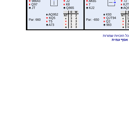
♥
98643
♥
J2
♥
AK65
♥
72
♦
Q97
♦
K8
♦
7
♦
KJT
♣
JT
♣
Q865
♣
KJ2
♣
AQ
E
W
♠
AQ952
♠
K93
NT
2
2
NT
1
♥
KQ5
♥
QJT94
♠
3
4
♠
1
Par: 660
Par: -650
♦
T5
♦
Q2
♥
3
3
♥
♦
1
2
♦
1
♣
A73
♣
983
♣
3
3
♣
1
אסף עמית