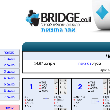
מצטבר
י
מושב 1
14.67
מקדם:
נס ציונה
סניף:
מושב 2
 יעקב
מושב 3
מושב 4
N
S
♠
T63
♠
T62
NT
8
8
NT
מושב 5
1
2
♥
KQ6
♥
T83
♠
7
7
♠
♦
853
♦
AQ754
♥
3
3
♥
מושב 6
♦
7
7
♦
♣
J943
♣
K6
♣
5
5
♣
מושב 7
♠
2
♠
Q97
♠
AK8754
♠
Q9
♥
AJ53
♥
T9742
♥
9642
♥
Q5
♦
AT942
♦
7
♦
K2
♦
J86
♣
AT7
♣
Q852
♣
9
♣
JT8
ערעור
E
W