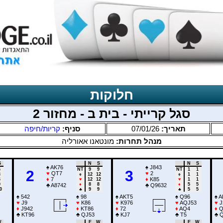
חלוקות
סגל קרייתי - בית ב - מחזור 2
קריות/חיפה
סניף:
07/01/26
תאריך:
מנהל תחרות:
מונטאנו אאורליה
S
N
S
N
S
♠
AK76
♠
J843
6
NT
9
9
NT
1
1
2
3
♥
QT7
♥
2
3
♠
12
12
♠
1
1
♦
7
♦
K85
6
♥
12
12
♥
1
1
9
♦
8
8
♦
5
5
♣
A8742
♣
Q9632
0
♣
9
9
♣
5
5
♠
542
♠
98
♠
AKT5
♠
Q96
♠
A
♥
J9
♥
K86
♥
K976
♥
AQJ53
♥
J
♦
J942
♦
KT86
♦
72
♦
AQ4
♦
Q
♣
KT96
♣
QJ53
♣
KJ7
♣
T5
♣
Q
W
E
W
E
W