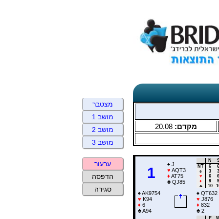
מצטבר
מושב 1
20.08
מקדם:
מושב 2
מושב 3
N
ערעור
♠
J
NT
6
1
♥
AQT3
♠
3
הדפסה
♦
AT75
♥
6
♦
9
♣
QJ85
♣
10
1
סגירה
♠
AK9754
♠
QT632
♥
K94
♥
J876
♦
6
♦
832
♣
A94
♣
2
E