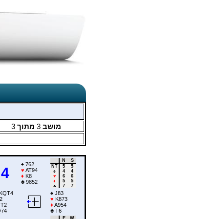
3
מתוך
3
מושב
N
S
♠
762
NT
5
5
4
♥
AT94
♠
4
4
♦
K8
♥
6
6
♦
5
5
♣
9852
♣
7
7
KQT4
♠
J83
2
♥
K873
T2
♦
A954
74
♣
T6
E
W