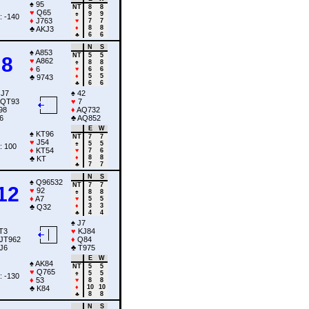
♠
95
NT
8
8
♥
Q65
♠
9
9
: -140
♦
J763
♥
7
7
♦
8
8
♣
AKJ3
♣
6
6
N
S
♠
A853
NT
5
5
8
♥
A862
♠
8
8
♦
6
♥
6
6
♦
5
5
♣
9743
♣
6
6
J7
♠
42
QT93
♥
7
98
♦
AQ732
6
♣
AQ852
E
W
♠
KT96
NT
7
7
♥
J54
♠
5
5
: 100
♦
KT54
♥
7
6
♦
8
8
♣
KT
♣
7
7
N
S
♠
Q96532
NT
7
7
12
♥
92
♠
8
8
♦
A7
♥
5
5
♦
3
3
♣
Q32
♣
4
4
♠
J7
T3
♥
KJ84
JT962
♦
Q84
J6
♣
T975
E
W
♠
AK84
NT
5
5
♥
Q765
♠
5
5
: -130
♦
53
♥
8
8
♦
10
10
♣
K84
♣
8
8
N
S