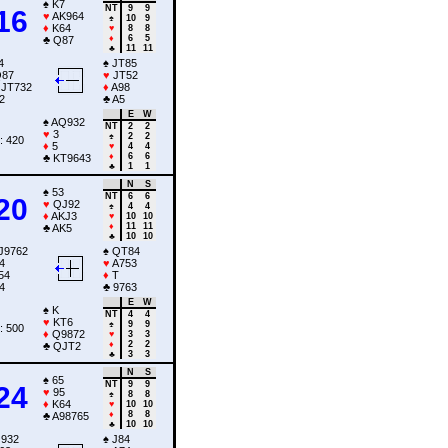
♠
K7
NT
9
9
16
♥
AK964
♠
10
9
♦
K64
♥
8
8
♦
6
5
♣
Q87
♣
11
11
4
♠
JT85
87
♥
JT52
JT732
♦
A98
2
♣
A5
E
W
♠
AQ932
NT
2
2
♥
3
♠
2
2
: 420
♦
5
♥
4
4
♦
6
6
♣
KT9643
♣
1
1
N
S
♠
53
NT
6
6
20
♥
QJ92
♠
4
4
♦
AKJ3
♥
10
10
♦
11
11
♣
AK5
♣
10
10
J9762
♠
QT84
4
♥
A753
54
♦
T
4
♣
9763
E
W
♠
K
NT
4
4
♥
KT6
♠
9
9
: 500
♦
Q9872
♥
3
3
♦
2
2
♣
QJT2
♣
3
3
N
S
♠
65
NT
9
9
24
♥
95
♠
8
8
♦
K64
♥
10
10
♦
8
8
♣
A98765
♣
10
10
932
♠
J84