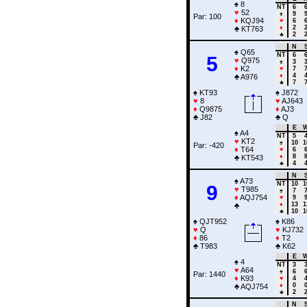
♠
8
NT
6
♥
52
♠
9
Par: 100
♦
KQJ94
♥
6
♦
2
♣
KT763
♣
2
N
♠
Q65
NT
6
5
♥
Q975
♠
3
♦
K2
♥
7
♦
4
♣
A976
♣
7
♠
KT93
♠
J872
♥
8
♥
AJ643
♦
Q9875
♦
AJ3
♣
J82
♣
Q
E
♠
A4
NT
5
♥
KT2
♠
10
1
Par: -420
♦
T64
♥
6
♦
8
♣
KT543
♣
4
N
♠
A73
NT
10
1
9
♥
T985
♠
7
♦
AQJ754
♥
9
♦
13
1
♣
♣
10
1
♠
QJT952
♠
K86
♥
Q
♥
KJ732
♦
86
♦
T2
♣
T983
♣
K62
E
♠
4
NT
3
♥
A64
♠
6
Par: 1440
♦
K93
♥
4
♦
0
♣
AQJ754
♣
2
N