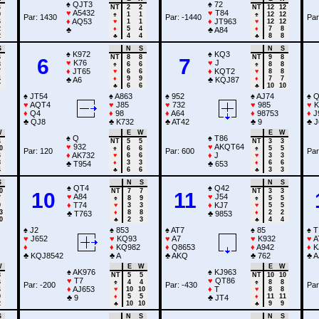
♠
QJT3
♠
72
6
NT
2
2
NT
12
12
♥
A5432
♥
T84
9
♠
1
1
♠
12
12
Par: 1430
Par: -1440
Par
♦
AQ53
♦
JT963
6
♥
1
1
♥
12
12
2
♦
5
4
♦
7
8
♣
♣
A84
2
♣
4
4
♣
8
8
S
N
S
N
S
♠
K972
♠
KQ3
6
NT
8
8
NT
9
8
6
7
♥
K76
♥
J
3
♠
6
6
♠
8
8
♦
JT65
♦
KQT2
7
♥
6
6
♥
8
8
4
♦
9
9
♦
7
7
♣
A6
♣
KQJ87
7
♣
6
6
♣
10
10
♠
JT54
♠
A863
♠
952
♠
AJ74
♠
Q
♥
AQT4
♥
J85
♥
732
♥
985
♥
K
♦
Q4
♦
98
♦
A64
♦
98753
♦
J
♣
QJ8
♣
K732
♣
AT42
♣
9
♣
J
W
E
W
E
W
♠
Q
♠
T86
4
NT
5
5
NT
3
3
♥
932
♥
AKQT64
0
♠
6
6
♠
5
5
Par: 120
Par: 600
Par
♦
AK732
♦
J
6
♥
6
6
♥
3
3
8
♦
3
3
♦
6
6
♣
T954
♣
653
4
♣
6
6
♣
3
3
S
N
S
N
S
♠
QT4
♠
Q42
0
NT
7
7
NT
3
3
10
11
♥
A84
♥
J54
7
♠
8
9
♠
5
5
♦
T74
♦
KJ7
9
♥
3
3
♥
5
5
3
♦
8
8
♦
2
2
♣
T763
♣
9853
0
♣
2
3
♣
4
4
♠
J2
♠
853
♠
AT7
♠
85
♠
T
♥
J652
♥
KQ93
♥
A7
♥
K932
♥
A
♦
♦
KQ982
♦
Q8653
♦
A942
♦
K
♣
KQJ8542
♣
A
♣
AKQ
♣
762
♣
A
W
E
W
E
W
♠
AK976
♠
KJ963
3
NT
5
5
NT
10
10
♥
T7
♥
QT86
6
♠
4
4
♠
8
8
Par: -200
Par: -430
Par
♦
AJ653
♦
T
4
♥
10
10
♥
8
8
0
♦
5
5
♦
11
11
♣
9
♣
JT4
2
♣
10
10
♣
9
9
S
N
S
N
S