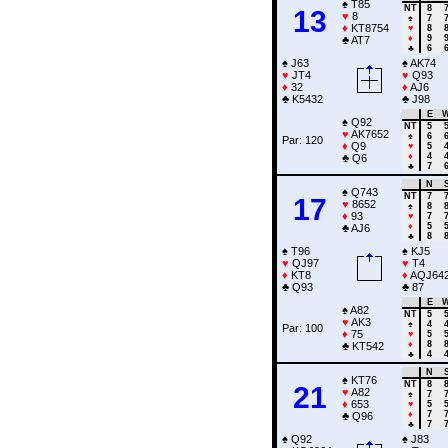
♠
T85
NT
8
13
♥
8
♠
7
♦
KT8754
♥
8
♦
9
♣
AT7
♣
6
♠
J63
♠
AK74
♥
JT4
♥
Q93
♦
32
♦
AJ6
♣
K5432
♣
J98
E
♠
Q92
NT
5
♥
AK7652
♠
6
Par: 120
♦
Q9
♥
5
♦
4
♣
Q6
♣
7
N
♠
Q743
NT
7
17
♥
8652
♠
8
♦
93
♥
7
♦
5
♣
AJ6
♣
8
♠
T96
♠
KJ5
♥
QJ97
♥
T4
♦
KT8
♦
AQJ64
♣
Q93
♣
87
E
♠
A82
NT
5
♥
AK3
♠
4
Par: 100
♦
75
♥
5
♦
8
♣
KT542
♣
4
N
♠
KT76
NT
8
21
♥
A82
♠
7
♦
653
♥
5
♦
7
♣
Q96
♣
7
♠
Q92
♠
J83