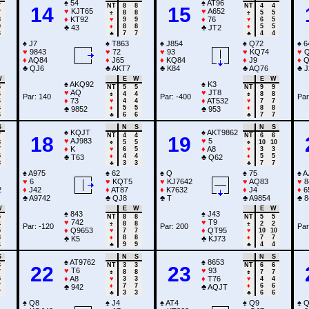
♠
54
♠
AT96
7
NT
8
8
NT
4
4
14
15
♥
KJT65
♥
A652
7
♠
8
8
♠
5
5
♦
KT92
♦
76
8
♥
9
9
♥
6
5
9
♦
8
8
♦
5
5
♣
43
♣
JT2
6
♣
7
7
♣
4
4
♠
J7
♠
T863
♠
J854
♠
Q72
♠
6
♥
9843
♥
72
♥
93
♥
KQ74
♥
Q
♦
AQ84
♦
J65
♦
KQ84
♦
J9
♦
Q
♣
QJ6
♣
AKT7
♣
K84
♣
AQ76
♣
J
W
E
W
E
W
♠
AKQ92
♠
K3
5
NT
5
5
NT
9
9
♥
AQ
♥
JT8
6
♠
4
4
♠
8
8
Par: 140
Par: -400
Par
♦
73
♦
AT532
4
♥
4
4
♥
7
7
4
♦
5
5
♦
8
8
♣
9852
♣
953
6
♣
6
6
♣
7
7
S
N
S
N
S
♠
KQJT
♠
AKT9862
7
NT
4
4
NT
6
6
18
19
♥
AJ983
♥
5
8
♠
5
5
♠
10
10
♦
K
♦
A8
7
♥
6
5
♥
3
3
5
♦
4
4
♦
5
5
♣
T63
♣
Q62
8
♣
3
3
♣
7
7
♠
A975
♠
62
♠
Q
♠
75
♠
A
♥
6
♥
KQT5
♥
KJ7642
♥
AQ83
♥
8
2
♦
J42
♦
AT87
♦
K7632
♦
J4
♦
6
♣
A9742
♣
QJ8
♣
T
♣
A9854
♣
8
W
E
W
E
W
♠
843
♠
J43
5
NT
8
8
NT
5
5
♥
742
♥
T9
4
♠
8
8
♠
2
2
Par: -120
Par: 200
Par
♦
Q9653
♦
QT95
5
♥
7
7
♥
10
10
8
♦
8
8
♦
7
7
♣
K5
♣
KJ73
4
♣
9
9
♣
4
4
S
N
S
N
S
♠
AT9762
♠
8653
8
NT
3
3
NT
6
6
22
23
♥
T6
♥
93
7
♠
8
8
♠
7
7
♦
A8
♦
T76
5
♥
3
3
♥
4
4
7
♦
7
7
♦
6
6
♣
942
♣
AQJT
7
♣
3
3
♣
6
6
♠
Q8
♠
J4
♠
AT4
♠
Q9
♠
Q