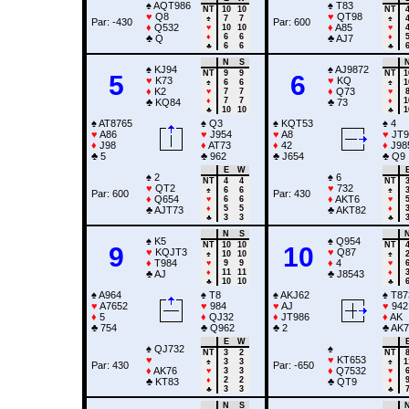
♠
AQT986
♠
T83
NT
10
10
NT
♥
Q8
♥
QT98
♠
7
7
♠
Par: -430
Par: 600
♦
Q532
♦
A85
♥
10
10
♥
♦
6
6
♦
♣
Q
♣
AJ7
♣
6
6
♣
N
S
♠
KJ94
♠
AJ9872
NT
9
9
NT
1
5
6
♥
K73
♥
KQ
♠
6
6
♠
1
♦
K2
♦
Q73
♥
7
7
♥
♦
7
7
♦
1
♣
KQ84
♣
73
♣
10
10
♣
1
♠
AT8765
♠
Q3
♠
KQT53
♠
4
♥
A86
♥
J954
♥
A8
♥
JT9
♦
J98
♦
AT73
♦
42
♦
J98
♣
5
♣
962
♣
J654
♣
Q9
E
W
♠
2
♠
6
NT
4
4
NT
♥
QT2
♥
732
♠
6
6
♠
Par: 600
Par: 430
♦
Q654
♦
AKT6
♥
6
6
♥
♦
5
5
♦
♣
AJT73
♣
AKT82
♣
3
3
♣
N
S
♠
K5
♠
Q954
NT
10
10
NT
9
10
♥
KQJT3
♥
Q87
♠
10
10
♠
♦
T984
♦
4
♥
9
9
♥
♦
11
11
♦
♣
AJ
♣
J8543
♣
10
10
♣
♠
A964
♠
T8
♠
AKJ62
♠
T87
♥
A7652
♥
984
♥
AJ
♥
942
♦
5
♦
QJ32
♦
JT986
♦
AK
♣
754
♣
Q962
♣
2
♣
AK7
E
W
♠
QJ732
♠
NT
3
2
NT
♥
♥
KT653
♠
3
3
♠
1
Par: 430
Par: -650
♦
AK76
♦
Q7532
♥
3
3
♥
♦
2
2
♦
♣
KT83
♣
QT9
♣
3
3
♣
N
S