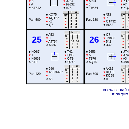
♥
8
♥
J754
♥
AJ94
♥
KT8
♦
A
♦
97632
♦
5
♦
A7
♣
KT842
♣
A75
♣
T9874
♣
KQ
E
W
♠
KQ75
♠
AT2
NT
3
3
NT
♥
KQT62
♥
7
♠
6
6
♠
Par: 500
Par: 130
♦
KJ
♦
QT432
♥
3
3
♥
♦
4
4
♦
♣
Q6
♣
A652
♣
8
8
♣
1
N
S
♠
A53
♠
Q7
NT
6
6
NT
25
26
♥
J
♥
T9832
♠
6
7
♠
♦
AJ754
♦
542
♥
10
10
♥
1
♦
5
5
♦
♣
AJ86
♣
432
♣
7
6
♣
♠
KQ87
♠
T42
♠
9653
♠
JT4
♥
T
♥
Q95
♥
5
♥
A74
♦
K8632
♦
QT9
♦
T976
♦
A3
♣
KT9
♣
Q742
♣
AQT6
♣
J98
E
W
♠
J96
♠
AK82
NT
7
7
NT
♥
AK876432
♥
KQJ6
♠
6
6
♠
Par: 420
Par: 500
♦
♦
KQJ8
♥
3
2
♥
♦
7
8
♦
♣
53
♣
K
♣
5
5
♣
אסף עמית