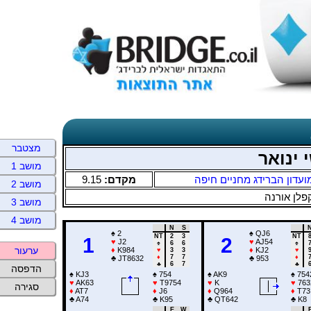
מצטבר
 ינואר
מושב 1
9.15
מקדם:
ועדון הברידג מחניים חיפה
מושב 2
פלן אורנה
מושב 3
מושב 4
N
S
♠
2
♠
QJ6
NT
2
3
NT
1
2
♥
J2
♥
AJ54
♠
6
6
♠
ערעור
♦
K984
♦
KJ2
♥
3
3
♥
♦
7
7
♦
♣
JT8632
♣
953
♣
6
7
♣
הדפסה
♠
KJ3
♠
754
♠
AK9
♠
754
♥
AK63
♥
T9754
♥
K
♥
763
סגירה
♦
AT7
♦
J6
♦
Q964
♦
T73
♣
A74
♣
K95
♣
QT642
♣
K8
E
W