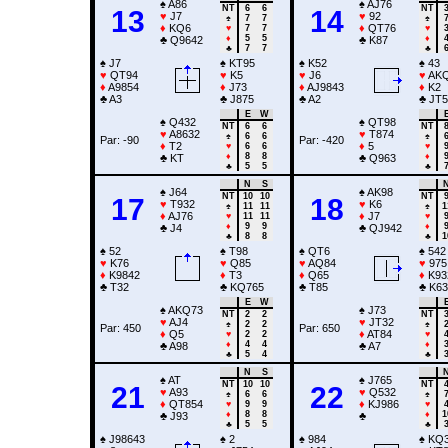
♠
A86
♠
AJ76
NT
6
6
NT
13
14
♥
J7
♥
92
♠
7
7
♠
♦
KQ6
♦
QT76
♥
7
7
♥
♦
5
5
♦
♣
Q9642
♣
K87
♣
7
7
♣
♠
J7
♠
KT95
♠
K52
♠
43
♥
QT94
♥
K5
♥
J6
♥
AK
♦
A9854
♦
J73
♦
AJ9843
♦
K2
♣
A3
♣
J875
♣
A2
♣
JT5
E
W
♠
Q432
♠
QT98
NT
6
6
NT
♥
A8632
♥
T874
♠
6
6
♠
Par: -90
Par: -420
♦
T2
♦
5
♥
6
6
♥
♦
8
8
♦
♣
KT
♣
Q963
♣
5
5
♣
N
S
♠
J64
♠
AK98
NT
10
10
NT
17
18
♥
T932
♥
K6
♠
11
11
♠
1
♦
AJ76
♦
J7
♥
11
11
♥
♦
9
9
♦
♣
J4
♣
QJ942
♣
8
8
♣
1
♠
52
♠
T98
♠
QT6
♠
542
♥
K76
♥
Q85
♥
AQ84
♥
975
♦
K9842
♦
T3
♦
Q65
♦
K93
♣
T32
♣
KQ765
♣
T85
♣
K63
E
W
♠
AKQ73
♠
J73
NT
2
2
NT
♥
AJ4
♥
JT32
♠
2
2
♠
Par: 450
Par: 650
♦
Q5
♦
AT84
♥
2
2
♥
♦
4
4
♦
♣
A98
♣
A7
♣
5
4
♣
N
S
♠
AT
♠
J765
NT
10
10
NT
21
22
♥
A93
♥
Q532
♠
6
6
♠
♦
QT854
♦
KJ986
♥
9
9
♥
♦
8
8
♦
1
♣
J93
♣
♣
5
5
♣
♠
J98643
♠
2
♠
984
♠
KQ