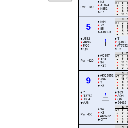
♠
K3
NT
5
♥
AT874
♠
4
Par: -100
♦
K852
♥
3
♦
8
♣
87
♣
10
1
N
♠
K64
NT
3
5
♥
72
♠
8
♦
85
♥
2
♦
3
♣
AJ8653
♣
9
♠
J532
♠
T
♥
AK96
♥
QJ83
♦
KQJ
♦
AT7632
♣
Q4
♣
97
E
♠
AQ987
NT
2
♥
T54
♠
2
Par: -420
♦
94
♥
10
1
♦
10
1
♣
KT2
♣
2
N
♠
AKQJ852
NT
10
1
9
♥
J96
♠
11
1
♦
T
♥
6
♦
8
♣
K5
♣
6
♠
7
♠
T63
♥
T8752
♥
AQ4
♦
J854
♦
Q6
♣
AJ8
♣
96432
E
♠
94
NT
2
♥
K3
♠
2
Par: 450
♦
AK9732
♥
7
♦
4
♣
QT7
♣
6
N