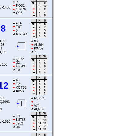
♠
9
NT
9
9
♥
KQ32
♠
12
12
: -1430
♦
QJ876
♥
9
9
♦
7
7
♣
QJ6
♣
8
8
N
S
♠
AK4
NT
5
6
8
♥
T97
♠
7
7
♦
6
♥
5
5
♦
6
6
♣
AJ7543
♣
9
9
T65
♠
83
J5
♥
AK864
T
♦
K9752
Q96
♣
2
E
W
♠
Q972
NT
7
7
♥
32
♠
5
5
: 100
♦
AJ843
♥
8
8
♦
7
7
♣
T8
♣
4
4
N
S
♠
43
NT
2
2
12
♥
T2
♠
0
0
♦
KQT63
♥
2
2
♦
6
6
♣
K853
♣
2
2
J86
♠
AQ752
QJ943
♥
♦
A74
9
♣
AQ762
E
W
♠
T9
NT
9
9
♥
K8765
♠
13
13
: -1510
♦
J952
♥
11
11
♦
7
7
♣
J4
♣
11
11
N
S