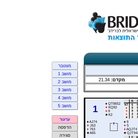
מצטבר
מושב 1
21.34
מקדם:
מושב 2
מושב 3
מושב 4
N
♠
QT8652
NT
6
מושב 5
1
♥
KQ92
♠
9
♦
9
♥
9
♦
4
♣
K2
♣
3
ערעור
♠
AJ74
♠
9
♥
J63
♥
5
הדפסה
♦
763
♦
AQJT4
♣
A65
♣
QJT94
סגירה
E