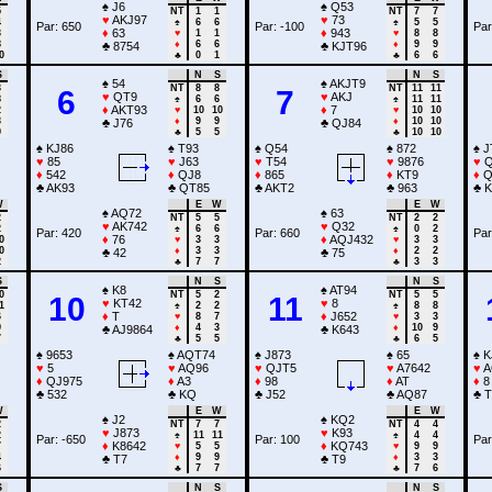
♠
J6
♠
Q53
5
NT
1
1
NT
7
7
♥
AKJ97
♥
73
4
♠
6
6
♠
5
5
Par: 650
Par: -100
Par
♦
63
♦
943
3
♥
1
1
♥
8
8
8
♦
6
6
♦
9
9
♣
8754
♣
KJT96
0
♣
0
1
♣
6
6
S
N
S
N
S
♠
54
♠
AKJT9
3
NT
8
8
NT
11
11
6
7
♥
QT9
♥
AKJ
8
♠
6
6
♠
11
11
♦
AKT93
♦
7
2
♥
10
10
♥
10
10
3
♦
9
9
♦
10
10
♣
J76
♣
QJ84
9
♣
5
5
♣
10
10
♠
KJ86
♠
T93
♠
Q54
♠
872
♠
J
♥
85
♥
J63
♥
T54
♥
9876
♥
Q
♦
542
♦
QJ8
♦
865
♦
KT9
♦
Q
♣
AK93
♣
QT85
♣
AKT2
♣
963
♣
K
W
E
W
E
W
♠
AQ72
♠
63
2
NT
5
5
NT
2
2
♥
AK742
♥
Q32
2
♠
6
6
♠
0
2
Par: 420
Par: 660
Par
♦
76
♦
AQJ432
0
♥
3
3
♥
3
3
0
♦
3
3
♦
2
2
♣
42
♣
75
2
♣
7
7
♣
3
3
S
N
S
N
S
♠
K8
♠
AT94
0
NT
5
2
NT
5
5
10
11
♥
KT42
♥
8
1
♠
2
2
♠
8
8
♦
T
♦
J652
6
♥
8
7
♥
3
3
9
♦
4
3
♦
10
9
♣
AJ9864
♣
K643
7
♣
5
5
♣
6
5
♠
9653
♠
AQT74
♠
J873
♠
65
♠
K
♥
5
♥
AQ96
♥
QJT5
♥
A7642
♥
A
♦
QJ975
♦
A3
♦
98
♦
AT
♦
8
♣
532
♣
KQ
♣
J52
♣
AQ87
♣
T
W
E
W
E
W
♠
J2
♠
KQ2
2
NT
7
7
NT
4
4
♥
J873
♥
K93
2
♠
11
11
♠
4
4
Par: -650
Par: 100
Par
♦
K8642
♦
KQ743
7
♥
5
5
♥
9
9
4
♦
9
9
♦
3
3
♣
T7
♣
T9
6
♣
7
7
♣
7
6
S
N
S
N
S