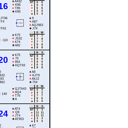
♠
A432
NT
6
6
16
♥
K96
♠
5
5
♦
T85
♥
6
6
♦
5
5
♣
K95
♣
5
5
JT96
♠
8
T4
♥
A87
♦
AQJ963
T63
♣
J74
E
W
♠
K75
NT
7
7
♥
J532
♠
7
8
: -110
♦
K74
♥
7
7
♦
8
8
♣
A82
♣
8
8
N
S
♠
K75
NT
8
8
20
♥
75
♠
9
9
♦
954
♥
6
6
♦
6
6
♣
KQT93
♣
8
8
2
♠
A8
632
♥
KJT8
83
♦
AKJ2
862
♣
754
E
W
♠
QJT643
NT
5
5
♥
AQ4
♠
4
2
: 140
♦
T76
♥
7
7
♦
6
6
♣
A
♣
5
5
N
S
♠
AT4
NT
3
3
24
♥
Q8
♠
11
11
♦
JT4
♥
11
11
♦
3
3
♣
AT953
♣
5
5
2
♠
K7