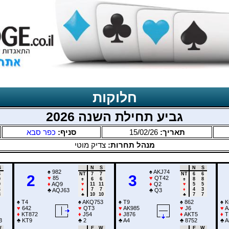
חלוקות
גביע תחילת השנה 2026
כפר סבא
סניף:
15/02/26
תאריך:
מנהל תחרות:
צדיק מוטי
S
N
S
N
S
♠
982
♠
AKJ74
6
NT
7
7
NT
6
6
2
3
♥
85
♥
QT42
9
♠
6
6
♠
8
8
♦
AQ9
♦
Q2
9
♥
11
11
♥
5
5
4
♦
7
7
♦
4
3
♣
AQJ63
♣
Q3
3
♣
10
10
♣
7
7
♠
T4
♠
AKQ753
♠
T9
♠
862
♠
K
♥
642
♥
QT3
♥
AK985
♥
J6
♥
A
♦
KT872
♦
J54
♦
J876
♦
AKT5
♦
T
3
♣
KT9
♣
2
♣
A4
♣
8752
♣
A
W
E
W
E
W