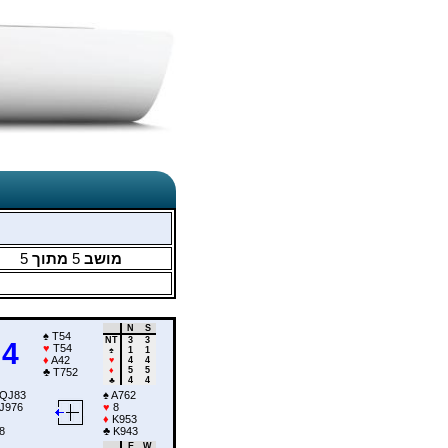
5
מתוך
5
מושב
N
S
♠
T54
NT
3
3
4
♥
T54
♠
1
1
♦
A42
♥
4
4
♦
5
5
♣
T752
♣
4
4
QJ83
♠
A762
J976
♥
8
♦
K953
8
♣
K943
E
W