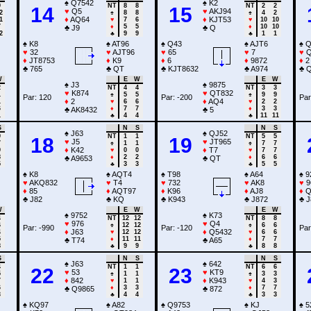
♠
Q7542
♠
K2
9
NT
8
8
NT
2
2
14
15
♥
Q5
♥
AKJ94
2
♠
8
8
♠
4
2
♦
AQ64
♦
KJT53
1
♥
7
6
♥
10
10
7
♦
5
5
♦
10
10
♣
J9
♣
Q
2
♣
9
9
♣
1
1
♠
K8
♠
AT96
♠
Q43
♠
AJT6
♠
Q
♥
32
♥
AJT96
♥
65
♥
7
♥
Q
♦
JT8753
♦
K9
♦
6
♦
9872
♦
2
♣
765
♣
QT
♣
KJT8632
♣
A974
♣
Q
W
E
W
E
W
♠
J3
♠
9875
2
NT
4
4
NT
3
3
♥
K874
♥
QT832
1
♠
5
5
♠
9
9
Par: 120
Par: -200
Par
♦
2
♦
AQ4
1
♥
6
6
♥
2
2
6
♦
7
7
♦
3
3
♣
AK8432
♣
5
1
♣
4
4
♣
11
11
S
N
S
N
S
♠
J63
♠
QJ52
9
NT
1
1
NT
5
5
18
19
♥
J5
♥
JT965
7
♠
1
1
♠
7
7
♦
K42
♦
T7
9
♥
0
0
♥
7
7
8
♦
2
2
♦
6
6
♣
A9653
♣
QT
5
♣
3
3
♣
5
5
♠
K8
♠
AQT4
♠
T98
♠
A64
♠
9
♥
AKQ832
♥
T4
♥
732
♥
AK8
♥
9
♦
85
♦
AQT97
♦
K96
♦
AJ8
♦
Q
♣
J82
♣
KQ
♣
K943
♣
J872
♣
J
W
E
W
E
W
♠
9752
♠
K73
4
NT
12
12
NT
8
8
♥
976
♥
Q4
6
♠
12
12
♠
6
6
Par: -990
Par: -120
Par
♦
J63
♦
Q5432
4
♥
12
12
♥
6
6
5
♦
11
11
♦
7
7
♣
T74
♣
A65
8
♣
9
9
♣
8
8
S
N
S
N
S
♠
J63
♠
642
4
NT
1
1
NT
6
6
22
23
♥
53
♥
KT9
5
♠
1
1
♠
3
3
♦
842
♦
K943
7
♥
1
1
♥
4
3
6
♦
3
3
♦
7
7
♣
Q9865
♣
872
3
♣
4
4
♣
3
3
♠
KQ97
♠
A82
♠
Q9753
♠
KJ
♠
5