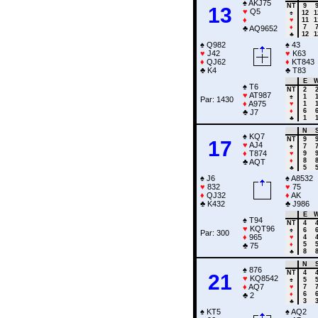
♠
AKJ75
NT
9
13
♥
Q5
♠
12
1
♦
♥
11
1
♦
7
♣
AQ9652
♣
12
1
♠
Q982
♠
43
♥
J42
♥
K63
♦
QJ62
♦
KT843
♣
K4
♣
T83
E
♠
T6
NT
2
♥
AT987
♠
1
Par: 1430
♦
A975
♥
1
♦
6
♣
J7
♣
1
N
♠
KQ7
NT
9
17
♥
AJ4
♠
7
♦
T874
♥
9
♦
8
♣
AQT
♣
5
♠
J6
♠
A8532
♥
832
♥
75
♦
QJ32
♦
AK
♣
K432
♣
J986
E
♠
T94
NT
4
♥
KQT96
♠
6
Par: 300
♦
965
♥
4
♦
5
♣
75
♣
8
N
♠
876
NT
4
21
♥
KQ8542
♠
5
♦
AQ7
♥
7
♦
6
♣
2
♣
3
♠
KT5
♠
AQ2