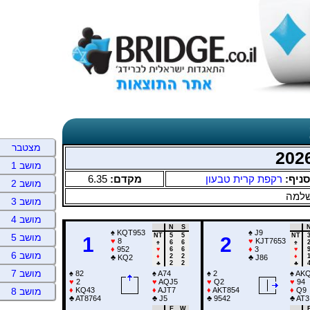
מצטבר
מושב 1
6.35
מקדם:
רקפת קרית טבעון
סניף:
מושב 2
שלמה
מושב 3
מושב 4
N
S
♠
KQT953
♠
J9
NT
5
5
NT
מושב 5
1
2
♥
8
♥
KJT7653
♠
6
6
♠
♦
952
♦
3
♥
6
6
♥
מושב 6
♦
2
2
♦
♣
KQ2
♣
J86
♣
2
2
♣
מושב 7
♠
82
♠
A74
♠
2
♠
AKQ
♥
2
♥
AQJ5
♥
Q2
♥
94
♦
KQ43
♦
AJT7
♦
AKT854
♦
Q9
מושב 8
♣
AT8764
♣
J5
♣
9542
♣
AT3
E
W