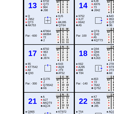
♠
9732
♠
KJ8
NT
3
3
NT
13
14
♥
Q73
♥
A976
♠
8
8
♠
♦
964
♦
73
♥
6
6
♥
♦
1
1
♦
♣
J98
♣
J842
♣
1
1
♣
♠
Q
♠
KJ5
♠
9752
♠
A43
♥
J952
♥
T
♥
KJT
♥
853
♦
QT3
♦
AKJ85
♦
K642
♦
QJT
♣
AK753
♣
QT64
♣
A5
♣
96
E
W
♠
AT864
♠
QT6
NT
9
9
NT
♥
AK864
♥
Q42
♠
5
5
♠
Par: -600
Par: 100
♦
72
♦
A5
♥
6
6
♥
♦
11
11
♦
♣
2
♣
KQT73
♣
11
11
♣
N
S
♠
AT92
♠
Q94
NT
3
3
NT
17
18
♥
963
♥
Q84
♠
8
8
♠
♦
K3
♦
KQ5
♥
2
2
♥
♦
8
8
♦
♣
J874
♣
KJ63
♣
3
3
♣
♠
85
♠
K43
♠
K62
♠
JT8
♥
KT7542
♥
AQ8
♥
AJ95
♥
KT6
♦
A8
♦
JT9
♦
A98
♦
JT3
♣
Q93
♣
AT52
♣
T84
♣
A9
E
W
♠
QJ76
♠
A53
NT
9
9
NT
♥
J
♥
72
♠
4
4
♠
Par: -300
Par: -140
♦
Q76542
♦
7642
♥
10
10
♥
♦
4
4
♦
♣
K6
♣
Q752
♣
9
9
♣
N
S
♠
A
♠
K7
NT
11
11
NT
21
22
♥
AJ7
♥
9853
♠
6
6
♠
♦
AKQT9
♦
KJ86
♥
9
9
♥
♦
13
13
♦
♣
AQJ4
♣
J85
♣
9
9
♣
♠
Q865
♠
KT972
♠
T54
♠
AQJ