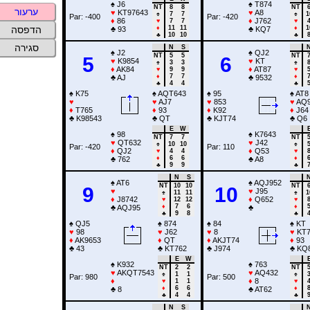
♠
J6
♠
T874
NT
8
8
NT
ערעור
♥
KT97643
♥
A8
♠
7
7
♠
1
Par: -400
Par: -420
♦
86
♦
J762
♥
7
7
♥
♦
11
11
♦
1
הדפסה
♣
93
♣
KQ7
♣
10
10
♣
סגירה
N
S
♠
J2
♠
QJ2
NT
5
5
NT
5
6
♥
K9854
♥
KT
♠
3
3
♠
♦
AK84
♦
AT87
♥
9
9
♥
♦
7
7
♦
♣
AJ
♣
9532
♣
4
4
♣
♠
K75
♠
AQT643
♠
95
♠
AT8
♥
♥
AJ7
♥
853
♥
AQ9
♦
T765
♦
93
♦
K92
♦
J64
♣
K98543
♣
QT
♣
KJT74
♣
Q6
E
W
♠
98
♠
K7643
NT
7
7
NT
♥
QT632
♥
J42
♠
10
10
♠
Par: -420
Par: 110
♦
QJ2
♦
Q53
♥
4
4
♥
♦
6
6
♦
♣
762
♣
A8
♣
9
9
♣
N
S
♠
AT6
♠
AQJ952
NT
10
10
NT
9
10
♥
♥
J95
♠
11
11
♠
1
♦
J8742
♦
Q652
♥
12
12
♥
♦
7
6
♦
♣
AQJ95
♣
♣
9
8
♣
♠
QJ5
♠
874
♠
84
♠
KT
♥
98
♥
J62
♥
8
♥
KT7
♦
AK9653
♦
QT
♦
AKJT74
♦
93
♣
43
♣
KT762
♣
J974
♣
KQ
E
W
♠
K932
♠
763
NT
2
2
NT
♥
AKQT7543
♥
AQ432
♠
1
1
♠
Par: 980
Par: 500
♦
♦
8
♥
1
1
♥
♦
6
6
♦
♣
8
♣
AT62
♣
4
4
♣
N
S