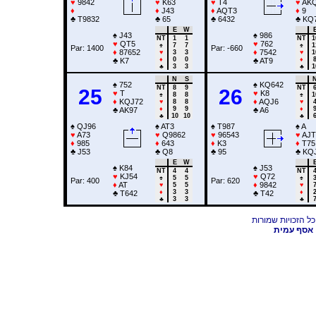
♥
9842
♥
K63
♥
T4
♥
AK
♦
♦
J43
♦
AQT3
♦
9
♣
T9832
♣
65
♣
6432
♣
KQ
E
W
♠
J43
♠
986
NT
1
1
NT
1
♥
QT5
♥
762
♠
7
7
♠
1
Par: 1400
Par: -660
♦
87652
♦
7542
♥
3
3
♥
1
♦
0
0
♦
♣
K7
♣
AT9
♣
3
3
♣
1
N
S
♠
752
♠
KQ642
NT
8
9
NT
25
26
♥
T
♥
K8
♠
8
8
♠
1
♦
KQJ72
♦
AQJ6
♥
8
8
♥
♦
9
9
♦
♣
AK97
♣
A6
♣
10
10
♣
♠
QJ96
♠
AT3
♠
T987
♠
A
♥
A73
♥
Q9862
♥
96543
♥
AJT
♦
985
♦
643
♦
K3
♦
T75
♣
J53
♣
Q8
♣
95
♣
KQJ
E
W
♠
K84
♠
J53
NT
4
4
NT
♥
KJ54
♥
Q72
♠
5
5
♠
Par: 400
Par: 620
♦
AT
♦
9842
♥
5
5
♥
♦
3
3
♦
♣
T642
♣
T42
♣
3
3
♣
אסף עמית