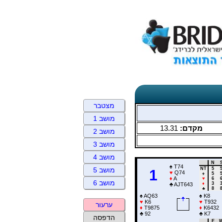
מצטבר
מושב 1
13.31
מקדם:
מושב 2
מושב 3
מושב 4
N
♠
T74
NT
5
מושב 5
1
♥
Q74
♠
5
♦
A
♥
6
מושב 6
♦
3
♣
AJT643
♣
8
♠
AQ63
♠
K8
♥
K6
♥
T932
ערעור
♦
T9875
♦
K6432
♣
92
♣
K7
הדפסה
E