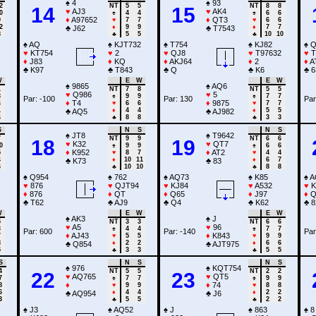
♠
4
♠
93
2
NT
5
5
NT
8
8
14
15
♥
AJ3
♥
AK4
0
♠
4
4
♠
6
6
♦
A97652
♦
QT3
9
♥
7
7
♥
6
6
2
♦
9
9
♦
7
7
♣
J62
♣
T7543
8
♣
5
5
♣
10
10
♠
AQ
♠
KJT732
♠
T754
♠
KJ82
♠
Q
♥
KT754
♥
2
♥
QJ8
♥
T97632
♥
T
♦
J83
♦
KQ
♦
AKJ64
♦
2
♦
A
♣
K97
♣
T843
♣
Q
♣
K6
♣
6
W
E
W
E
W
♠
9865
♠
AQ6
1
NT
7
8
NT
5
5
♥
Q986
♥
5
3
♠
9
9
♠
7
7
Par: -100
Par: 130
Par
♦
T4
♦
9875
4
♥
6
6
♥
7
7
1
♦
4
4
♦
5
5
♣
AQ5
♣
AJ982
4
♣
8
8
♣
3
3
S
N
S
N
S
♠
JT8
♠
T9642
7
NT
9
9
NT
6
6
18
19
♥
K32
♥
QT7
0
♠
9
9
♠
6
6
♦
K952
♦
AT2
5
♥
8
7
♥
4
4
4
♦
10
11
♦
6
7
♣
K73
♣
83
6
♣
10
10
♣
8
8
♠
Q954
♠
762
♠
AQ73
♠
K85
♠
A
♥
876
♥
QJT94
♥
KJ84
♥
A532
♥
K
♦
876
♦
QT
♦
Q65
♦
J97
♦
Q
♣
T62
♣
AJ9
♣
Q4
♣
K62
♣
8
W
E
W
E
W
♠
AK3
♠
J
5
NT
3
3
NT
6
6
♥
A5
♥
96
3
♠
4
4
♠
7
7
Par: 600
Par: -140
Par
♦
AJ43
♦
K843
7
♥
5
5
♥
9
9
8
♦
2
2
♦
6
6
♣
Q854
♣
AJT975
5
♣
3
3
♣
5
5
S
N
S
N
S
♠
976
♠
KQT754
4
NT
5
5
NT
2
2
22
23
♥
AQ765
♥
QT5
7
♠
7
7
♠
9
9
♦
♦
74
8
♥
9
9
♥
8
8
6
♦
4
4
♦
2
2
♣
AQ954
♣
J6
3
♣
5
5
♣
2
2
♠
J3
♠
AQ52
♠
J
♠
863
♠
8