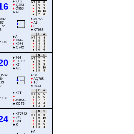
♠
KT6
NT
8
8
16
♥
QJ53
♠
5
5
♦
Q953
♥
9
9
♦
10
10
♣
AJ
♣
7
6
842
♠
J9753
87
♥
A9
T72
♦
8
3
♣
KT985
E
W
♠
A
NT
4
4
♥
K642
♠
8
8
: 140
♦
KJ64
♥
4
4
♦
3
3
♣
Q742
♣
6
6
N
S
♠
764
NT
7
7
20
♥
JT932
♠
5
7
♦
K7
♥
5
5
♦
9
10
♣
AJ5
♣
8
8
Q532
♠
98
84
♥
AQ765
J3
♦
T6
2
♣
9743
E
W
♠
KJT
NT
6
6
♥
♠
6
6
: 130
♦
A98542
♥
7
7
♦
3
3
♣
KQT6
♣
3
3
N
S
♠
KT7642
NT
5
5
24
♥
743
♠
9
10
♦
984
♥
4
4
♦
5
6
♣
K
♣
4
4
♠
A