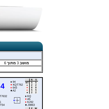
6
מתוך
3
מושב
N
S
♠
94
NT
5
5
4
♥
KQT762
♠
2
2
♦
643
♥
8
8
♦
5
5
♣
A2
♣
2
2
T7632
♠
KQ
♥
A5
5
♦
KJ92
T54
♣
J9863
E
W