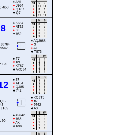
♠
A85
NT
6
6
♥
J984
♠
11
11
: -650
♦
QT87
♥
5
5
♦
8
7
♣
Q7
♣
11
11
N
S
♠
K654
NT
8
8
8
♥
AT52
♠
7
7
♦
63
♥
6
6
♦
6
6
♣
952
♣
9
9
♠
AQJ983
J8764
♥
3
9542
♦
AJ
♣
T873
E
W
♠
T7
NT
4
4
♥
K9
♠
6
6
: 120
♦
KT87
♥
7
7
♦
6
6
♣
AKQJ4
♣
4
4
N
S
♠
87
NT
7
7
12
♥
AT54
♠
7
7
♦
QJ85
♥
7
7
♦
7
7
♣
742
♣
6
6
♠
KQJT3
QJ2
♥
87
43
♦
9762
JT65
♣
A3
E
W
♠
A9642
NT
5
5
♥
963
♠
5
5
: 90
♦
AK
♥
5
5
♦
5
5
♣
K98
♣
7
6
N
S