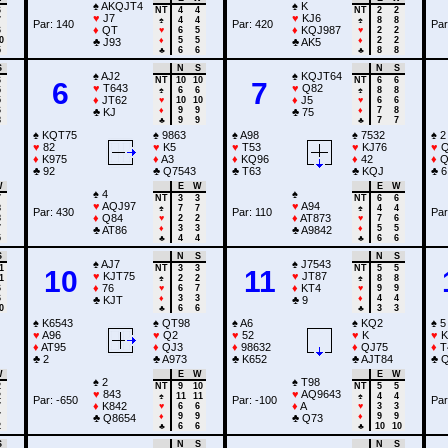
♠
AKQJT4
♠
K
6
NT
4
4
NT
2
2
♥
J7
♥
KJ6
7
♠
4
4
♠
8
8
Par: 140
Par: 420
Par
♦
QT
♦
KQJ987
6
♥
6
5
♥
2
2
0
♦
5
5
♦
2
2
♣
J93
♣
AK5
5
♣
6
6
♣
8
8
S
N
S
N
S
♠
AJ2
♠
KQJT64
6
NT
10
10
NT
6
6
6
7
♥
T643
♥
Q82
5
♠
6
6
♠
8
8
♦
JT62
♦
J5
5
♥
10
10
♥
6
6
6
♦
9
9
♦
7
8
♣
KJ
♣
75
8
♣
9
9
♣
7
7
♠
KQT75
♠
9863
♠
A98
♠
7532
♠
2
♥
82
♥
K5
♥
T53
♥
KJ76
♥
Q
♦
K975
♦
A3
♦
KQ96
♦
42
♦
Q
♣
92
♣
Q7543
♣
T63
♣
KQJ
♣
6
W
E
W
E
W
♠
4
♠
7
NT
3
3
NT
6
6
♥
AQJ97
♥
A94
8
♠
7
7
♠
4
4
Par: 430
Par: 110
Par
♦
Q84
♦
AT873
8
♥
2
2
♥
7
6
7
♦
3
3
♦
5
5
♣
AT86
♣
A9842
5
♣
4
4
♣
6
6
S
N
S
N
S
♠
AJ7
♠
J7543
1
NT
3
3
NT
5
5
10
11
♥
KJT75
♥
JT87
1
♠
2
2
♠
8
8
♦
76
♦
KT4
6
♥
6
7
♥
9
9
6
♦
3
3
♦
4
4
♣
KJT
♣
9
0
♣
6
6
♣
3
3
♠
K6543
♠
QT98
♠
A6
♠
KQ2
♠
5
♥
A96
♥
Q2
♥
52
♥
K
♥
K
♦
AT95
♦
QJ3
♦
98632
♦
QJ75
♦
T
♣
2
♣
A973
♣
K652
♣
AJT84
♣
Q
W
E
W
E
W
♠
2
♠
T98
2
NT
9
10
NT
5
5
♥
843
♥
AQ9643
2
♠
11
11
♠
4
4
Par: -650
Par: -100
Par
♦
K842
♦
A
7
♥
6
6
♥
3
3
7
♦
9
9
♦
9
9
♣
Q8654
♣
Q73
2
♣
6
6
♣
10
10
S
N
S
N
S