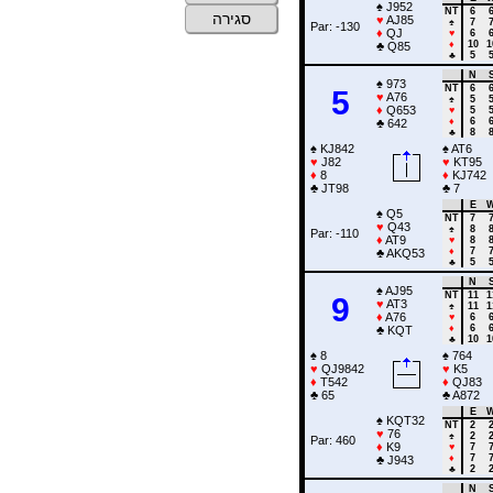
♠
J952
NT
6
סגירה
♥
AJ85
♠
7
Par: -130
♦
QJ
♥
6
♦
10
1
♣
Q85
♣
5
N
♠
973
NT
6
5
♥
A76
♠
5
♦
Q653
♥
5
♦
6
♣
642
♣
8
♠
KJ842
♠
AT6
♥
J82
♥
KT95
♦
8
♦
KJ742
♣
JT98
♣
7
E
♠
Q5
NT
7
♥
Q43
♠
8
Par: -110
♦
AT9
♥
8
♦
7
♣
AKQ53
♣
5
N
♠
AJ95
NT
11
1
9
♥
AT3
♠
11
1
♦
A76
♥
6
♦
6
♣
KQT
♣
10
1
♠
8
♠
764
♥
QJ9842
♥
K5
♦
T542
♦
QJ83
♣
65
♣
A872
E
♠
KQT32
NT
2
♥
76
♠
2
Par: 460
♦
K9
♥
7
♦
7
♣
J943
♣
2
N