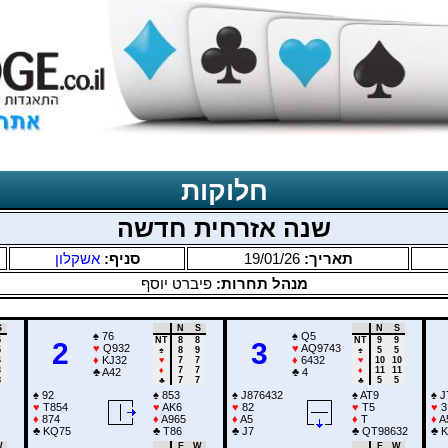
חלוקות
שנה אזרחית חדשה
אשקלון
סניף:
19/01/26
תאריך:
מנהל תחרות:
פיברט יוסף
S
N
S
N
S
♠
76
♠
Q5
5
NT
8
8
NT
9
9
2
3
♥
Q932
♥
AQ9743
5
♠
8
9
♠
5
5
♦
KJ32
♦
6432
6
♥
7
7
♥
10
10
3
♦
7
7
♦
11
11
♣
A42
♣
4
8
♣
7
7
♣
5
5
♠
92
♠
853
♠
J876432
♠
AT9
♠
J
♥
T854
♥
AK6
♥
82
♥
T5
♥
3
♦
874
♦
A965
♦
A5
♦
T
♦
A
♣
KQ75
♣
T86
♣
J7
♣
QT98632
♣
K
W
E
W
E
W