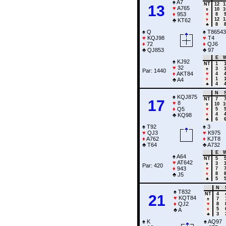
♠
A7
NT
12
1
13
♥
A765
♠
10
1
♦
953
♥
8
♦
12
1
♣
KT62
♣
8
♠
Q
♠
T86543
♥
KQJ98
♥
T4
♦
72
♦
QJ6
♣
QJ853
♣
97
E
♠
KJ92
NT
1
♥
32
♠
3
Par: 1440
♦
AKT84
♥
4
♦
1
♣
A4
♣
4
N
♠
KQJ875
NT
7
17
♥
8
♠
10
1
♦
Q5
♥
5
♦
4
♣
KQ98
♣
6
♠
T92
♠
3
♥
QJ3
♥
K975
♦
A762
♦
KJT8
♣
T64
♣
A732
E
♠
A64
NT
5
♥
AT642
♠
3
Par: 420
♦
943
♥
7
♦
8
♣
J5
♣
5
N
♠
T832
NT
4
21
♥
KQT84
♠
7
♦
QJ2
♥
8
♦
5
♣
A
♣
3
♠
K
♠
AQ97