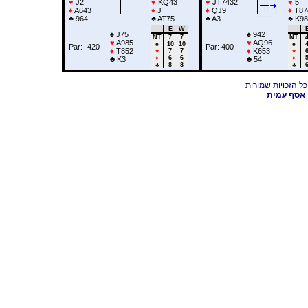
♥
J2
♥
KQ43
♥
JT7432
♥
5
♦
A643
♦
J
♦
QJ9
♦
T87
♣
964
♣
AT75
♣
A3
♣
K98
E
W
♠
J75
♠
942
NT
7
7
NT
♥
A985
♥
AQ96
♠
10
10
♠
Par: -420
Par: 400
♦
T852
♦
K653
♥
7
7
♥
♦
6
6
♦
♣
K3
♣
54
♣
8
8
♣
אסף עמית