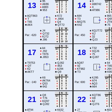
♠
95
♠
3
NT
3
3
NT
13
14
♥
AK86
♥
A98742
♠
2
2
♠
1
♦
A983
♦
4
♥
7
7
♥
1
♦
7
7
♦
♣
953
♣
AT986
♣
3
3
♣
1
♠
AQT863
♠
K72
♠
A94
♠
865
♥
T
♥
J954
♥
T3
♥
Q6
♦
T65
♦
Q4
♦
AKQ75
♦
JT9
♣
AK4
♣
QT72
♣
K42
♣
75
E
W
♠
J4
♠
KQJT72
NT
6
6
NT
♥
Q732
♥
KJ
♠
10
10
♠
Par: -620
Par: 450
♦
KJ72
♦
32
♥
6
6
♥
♦
5
5
♦
♣
J86
♣
QJ3
♣
10
10
♣
N
S
♠
A4
♠
T32
NT
7
7
NT
17
18
♥
J92
♥
KQJ6
♠
3
3
♠
♦
T876
♦
75
♥
6
6
♥
♦
6
6
♦
♣
J853
♣
QJ87
♣
5
5
♣
♠
T9753
♠
QJ82
♠
AQ87
♠
64
♥
QT
♥
853
♥
92
♥
T85
♦
K2
♦
AJ94
♦
KT982
♦
J64
♣
AKT7
♣
Q9
♣
T3
♣
K95
E
W
♠
K6
♠
KJ95
NT
6
6
NT
♥
AK764
♥
A74
♠
9
9
♠
Par: -140
Par: 600
♦
Q53
♦
AQ3
♥
6
6
♥
♦
7
7
♦
♣
642
♣
A64
♣
8
8
♣
N
S
♠
Q8
♠
KQT86
NT
6
6
NT
21
22
♥
T76
♥
K8
♠
3
3
♠
♦
KQ97
♦
A2
♥
6
6
♥
♦
7
7
♦
♣
QJ82
♣
QJT6
♣
4
4
♣
♠
AT94
♠
K632
♠
J7
♠
A53