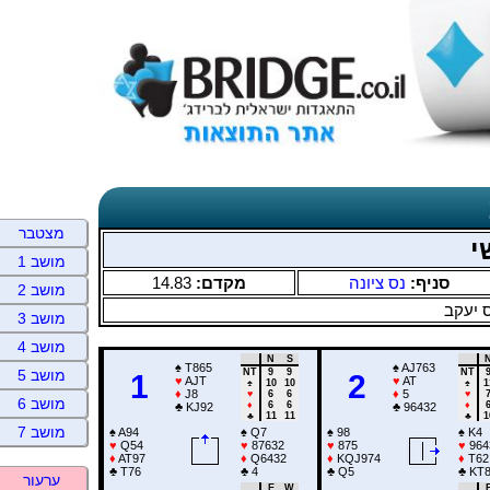
מצטבר
י
מושב 1
14.83
מקדם:
נס ציונה
סניף:
מושב 2
 יעקב
מושב 3
מושב 4
N
S
♠
T865
♠
AJ763
NT
9
9
NT
מושב 5
1
2
♥
AJT
♥
AT
♠
10
10
♠
1
♦
J8
♦
5
♥
6
6
♥
מושב 6
♦
6
6
♦
♣
KJ92
♣
96432
♣
11
11
♣
1
מושב 7
♠
A94
♠
Q7
♠
98
♠
K4
♥
Q54
♥
87632
♥
875
♥
964
♦
AT97
♦
Q6432
♦
KQJ974
♦
T62
♣
T76
♣
4
♣
Q5
♣
KT
ערעור
E
W