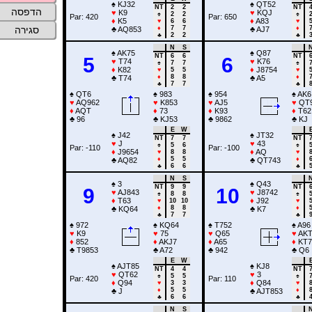
♠
KJ32
♠
QT52
NT
2
2
NT
הדפסה
♥
K9
♥
KQJ
♠
2
2
♠
Par: 420
Par: 650
♦
K5
♦
A83
♥
6
6
♥
♦
7
7
♦
סגירה
♣
AQ853
♣
AJ7
♣
2
2
♣
N
S
♠
AK75
♠
Q87
NT
6
6
NT
5
6
♥
T74
♥
K76
♠
7
7
♠
♦
K82
♦
J8754
♥
5
5
♥
♦
8
8
♦
♣
T74
♣
A5
♣
7
7
♣
♠
QT6
♠
983
♠
954
♠
AK6
♥
AQ962
♥
K853
♥
AJ5
♥
QT
♦
AQT
♦
73
♦
K93
♦
T62
♣
96
♣
KJ53
♣
9862
♣
KJ
E
W
♠
J42
♠
JT32
NT
7
7
NT
♥
J
♥
43
♠
5
6
♠
Par: -110
Par: -100
♦
J9654
♦
AQ
♥
8
8
♥
♦
5
5
♦
♣
AQ82
♣
QT743
♣
6
6
♣
N
S
♠
3
♠
Q43
NT
9
9
NT
9
10
♥
AJ843
♥
J8742
♠
8
8
♠
♦
T63
♦
J92
♥
10
10
♥
♦
8
8
♦
♣
KQ64
♣
K7
♣
7
7
♣
♠
972
♠
KQ64
♠
T752
♠
A96
♥
K9
♥
75
♥
Q65
♥
AKT
♦
852
♦
AKJ7
♦
A65
♦
KT7
♣
T9853
♣
A72
♣
942
♣
Q6
E
W
♠
AJT85
♠
KJ8
NT
4
4
NT
♥
QT62
♥
3
♠
5
5
♠
Par: 420
Par: 110
♦
Q94
♦
Q84
♥
3
3
♥
♦
5
5
♦
♣
J
♣
AJT853
♣
6
6
♣
N
S