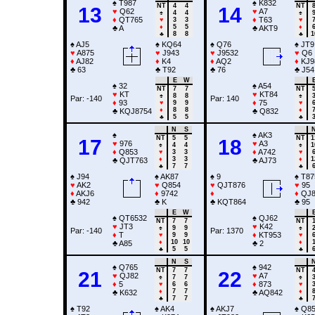
♠
T987
♠
K832
NT
4
4
NT
13
14
♥
Q62
♥
A7
♠
4
4
♠
♦
QT765
♦
T63
♥
3
3
♥
♦
5
5
♦
♣
A
♣
AKT9
♣
8
8
♣
1
♠
AJ5
♠
KQ64
♠
Q76
♠
JT9
♥
A875
♥
J943
♥
J9532
♥
Q6
♦
AJ82
♦
K4
♦
AQ2
♦
KJ9
♣
63
♣
T92
♣
76
♣
J54
E
W
♠
32
♠
A54
NT
7
7
NT
♥
KT
♥
KT84
♠
8
8
♠
Par: -140
Par: 140
♦
93
♦
75
♥
9
9
♥
♦
8
8
♦
♣
KQJ8754
♣
Q832
♣
5
5
♣
N
S
♠
♠
AK3
NT
5
5
NT
1
17
18
♥
976
♥
A3
♠
4
4
♠
1
♦
Q853
♦
A742
♥
3
3
♥
♦
3
3
♦
1
♣
QJT763
♣
AJ73
♣
7
7
♣
♠
J94
♠
AK87
♠
9
♠
T87
♥
AK2
♥
Q854
♥
QJT876
♥
95
♦
AKJ6
♦
9742
♦
♦
QJ8
♣
942
♣
K
♣
KQT864
♣
95
E
W
♠
QT6532
♠
QJ62
NT
7
7
NT
♥
JT3
♥
K42
♠
9
9
♠
Par: -140
Par: 1370
♦
T
♦
KT953
♥
9
9
♥
♦
10
10
♦
♣
A85
♣
2
♣
5
5
♣
N
S
♠
Q765
♠
942
NT
7
7
NT
21
22
♥
QJ82
♥
A7
♠
7
7
♠
♦
5
♦
873
♥
6
6
♥
♦
7
7
♦
♣
K632
♣
AQ842
♣
7
7
♣
♠
T92
♠
AK4
♠
AKJ7
♠
Q85