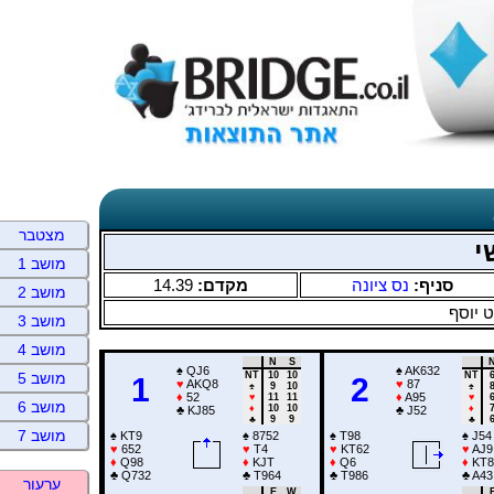
מצטבר
י
מושב 1
14.39
מקדם:
נס ציונה
סניף:
מושב 2
 יוסף
מושב 3
מושב 4
N
S
♠
QJ6
♠
AK632
NT
10
10
NT
מושב 5
1
2
♥
AKQ8
♥
87
♠
9
10
♠
♦
52
♦
A95
♥
11
11
♥
מושב 6
♦
10
10
♦
♣
KJ85
♣
J52
♣
9
9
♣
מושב 7
♠
KT9
♠
8752
♠
T98
♠
J54
♥
652
♥
T4
♥
KT62
♥
AJ9
♦
Q98
♦
KJT
♦
Q6
♦
KT8
♣
Q732
♣
T964
♣
T986
♣
A43
ערעור
E
W