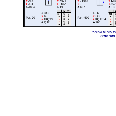
♥
AT3
♥
K974
♥
JT982
♥
K65
♦
J64
♦
T872
♦
9
♦
A62
♣
A854
♣
T9
♣
KJ7
♣
T3
E
W
♠
J83
♠
T6
NT
6
6
NT
♥
65
♥
Q3
♠
6
6
♠
1
Par: 90
Par: -500
♦
AKQ93
♦
KQJT54
♥
6
7
♥
♦
6
6
♦
♣
QJ7
♣
965
♣
6
6
♣
אסף עמית