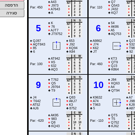
♠
A43
♠
Q7
NT
3
3
NT
הדפסה
♥
J973
♥
Q543
♠
3
3
♠
Par: 450
Par: 110
♦
A7643
♦
J432
♥
2
2
♥
♦
3
3
♦
סגירה
♣
A
♣
KQ7
♣
4
4
♣
N
S
♠
K
♠
54
NT
7
8
NT
1
5
6
♥
76
♥
AK86
♠
7
7
♠
♦
AJT7
♦
A5
♥
4
4
♥
1
♦
7
7
♦
♣
JT9752
♣
AQ753
♣
9
9
♣
1
♠
QJ87
♠
653
♠
A9862
♠
QJ
♥
AQT843
♥
J92
♥
J74
♥
532
♦
85
♦
KQ94
♦
K62
♦
T98
♣
6
♣
K84
♣
JT
♣
92
E
W
♠
AT942
♠
KT3
NT
4
4
NT
♥
K5
♥
QT9
♠
6
6
♠
Par: 100
Par: 460
♦
632
♦
QJ3
♥
8
8
♥
♦
5
5
♦
♣
AQ3
♣
K864
♣
4
4
♣
N
S
♠
T762
♠
J84
NT
4
4
NT
9
10
♥
Q5
♥
KQ63
♠
6
6
♠
♦
J9764
♦
A4
♥
3
3
♥
♦
6
6
♦
♣
T9
♣
QT94
♣
4
4
♣
♠
J4
♠
Q83
♠
K9632
♠
A7
♥
T642
♥
AKJ7
♥
A74
♥
J98
♦
AT52
♦
K3
♦
T963
♦
KJ8
♣
AJ6
♣
8752
♣
5
♣
A87
E
W
♠
AK95
♠
QT5
NT
9
9
NT
♥
983
♥
T5
♠
7
7
♠
Par: -620
Par: -110
♦
Q8
♦
Q752
♥
10
10
♥
♦
7
7
♦
♣
KQ43
♣
KJ62
♣
9
9
♣
N
S