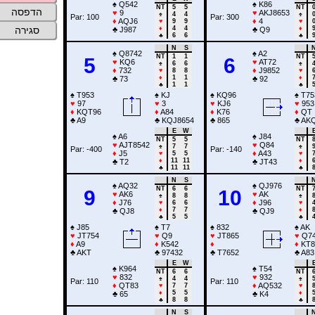
♠
Q542
♠
K86
NT
5
5
NT
הדפסה
♥
9
♥
AKJ8653
♠
4
4
♠
Par: 100
Par: 300
♦
AQJ6
♦
4
♥
9
9
♥
♦
4
4
♦
סגירה
♣
J987
♣
Q9
♣
6
6
♣
N
S
♠
Q8742
♠
A2
NT
1
1
NT
5
6
♥
KQ6
♥
AT72
♠
6
6
♠
♦
732
♦
J9852
♥
8
8
♥
♦
1
1
♦
♣
73
♣
92
♣
1
1
♣
♠
T953
♠
KJ
♠
KQ96
♠
T75
♥
97
♥
3
♥
KJ6
♥
953
♦
KQT96
♦
A84
♦
K76
♦
QT
♣
A9
♣
KQJ8654
♣
865
♣
AK
E
W
♠
A6
♠
J84
NT
5
5
NT
♥
AJT8542
♥
Q84
♠
7
7
♠
Par: -400
Par: -140
♦
J5
♦
A43
♥
5
5
♥
♦
11
11
♦
♣
T2
♣
JT43
♣
11
11
♣
N
S
♠
AQ32
♠
QJ976
NT
6
6
NT
9
10
♥
AK6
♥
AK
♠
8
8
♠
♦
J76
♦
J96
♥
6
6
♥
♦
7
7
♦
♣
QJ8
♣
QJ9
♣
5
5
♣
♠
J85
♠
T7
♠
832
♠
AK
♥
JT754
♥
Q9
♥
JT865
♥
Q7
♦
A9
♦
K542
♦
♦
KT8
♣
AKT
♣
97432
♣
T7652
♣
A83
E
W
♠
K964
♠
T54
NT
6
6
NT
♥
832
♥
932
♠
4
4
♠
Par: 110
Par: 110
♦
QT83
♦
AQ532
♥
7
7
♥
♦
5
5
♦
♣
65
♣
K4
♣
8
8
♣
N
S