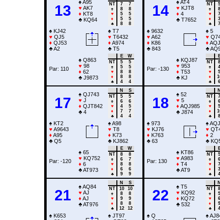
♠
A95
♠
AT4
NT
7
7
NT
13
14
♥
AK7
♥
KJT8
♠
8
8
♠
♦
KT8
♦
4
♥
5
5
♥
♦
5
5
♦
♣
KQ64
♣
T7652
♣
8
8
♣
♠
KJ42
♠
T7
♠
9632
♠
5
♥
QJ5
♥
T6432
♥
A62
♥
Q7
♦
QJ53
♦
A974
♦
K86
♦
AQJ
♣
A2
♣
T5
♣
843
♣
AQ
E
W
♠
Q863
♠
KQJ87
NT
5
5
NT
♥
98
♥
953
♠
5
5
♠
Par: 110
Par: -130
♦
62
♦
T53
♥
8
8
♥
♦
8
8
♦
1
♣
J9873
♣
KJ
♣
4
4
♣
N
S
♠
QJ743
♠
52
NT
5
5
NT
17
18
♥
J
♥
5
♠
6
6
♠
♦
QJT842
♦
AQJ985
♥
4
5
♥
♦
7
7
♦
1
♣
4
♣
J874
♣
4
4
♣
♠
KT2
♠
A98
♠
973
♠
AQJ
♥
A9643
♥
T8
♥
KJ76
♥
QT
♦
A95
♦
K73
♦
K763
♦
2
♣
Q5
♣
KJ862
♣
63
♣
KQ
E
W
♠
65
♠
KT86
NT
8
8
NT
♥
KQ752
♥
A983
♠
6
7
♠
Par: -120
Par: 130
♦
6
♦
T4
♥
8
8
♥
♦
6
6
♦
♣
AT973
♣
AT9
♣
9
9
♣
N
S
♠
AQ84
♠
T5
NT
10
10
NT
21
22
♥
AJ
♥
KQ92
♠
8
8
♠
♦
AJ
♦
KQ72
♥
9
9
♥
♦
8
8
♦
♣
AT976
♣
532
♣
12
12
♣
♠
K653
♠
JT97
♠
Q
♠
AJ8