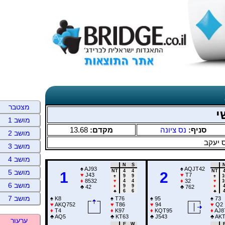
מצטבר
י
מושב 1
13.68
מקדם:
נס ציונה
סניף:
מושב 2
 יעקב
מושב 3
מושב 4
N
S
♠
AJ93
♠
AQJT42
NT
4
4
NT
מושב 5
1
2
♥
J43
♥
T7
♠
9
9
♠
1
♦
8532
♦
32
♥
4
4
♥
1
מושב 6
♦
9
9
♦
♣
42
♣
762
♣
6
6
♣
מושב 7
♠
K8
♠
T76
♠
95
♠
73
♥
AKQ752
♥
T86
♥
94
♥
Q2
♦
T4
♦
K97
♦
KQT95
♦
AJ8
♣
AQ5
♣
KT63
♣
J543
♣
AKT
ערעור
E
W