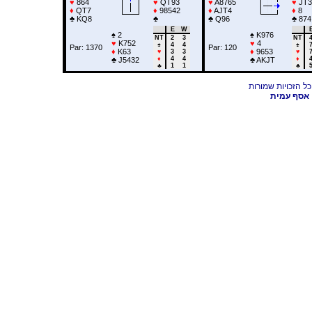
♥
864
♥
QT93
♥
A8765
♥
JT3
♦
QT7
♦
98542
♦
AJT4
♦
8
♣
KQ8
♣
♣
Q96
♣
874
E
W
♠
2
♠
K976
NT
2
3
NT
♥
K752
♥
4
♠
4
4
♠
Par: 1370
Par: 120
♦
K63
♦
9653
♥
3
3
♥
♦
4
4
♦
♣
J5432
♣
AKJT
♣
1
1
♣
אסף עמית