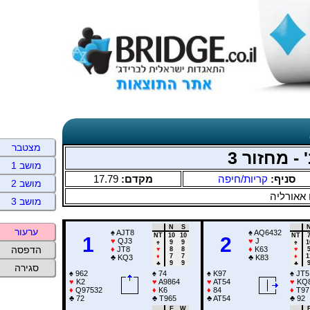
מצטבר
- מחזור 3
מושב 1
17.79
מקדם:
קריות/חיפה
סניף:
מושב 2
 אאורליה
מושב 3
N
S
ערעור
♠
AJT8
♠
AQ6432
NT
10
10
NT
1
2
♥
QJ3
♥
J
♠
9
9
♠
1
הדפסה
♦
JT8
♦
K63
♥
8
8
♥
♦
7
7
♦
1
♣
KQ3
♣
K83
♣
9
9
♣
סגירה
♠
962
♠
74
♠
K97
♠
JT5
♥
K2
♥
A9864
♥
AT54
♥
KQ
♦
Q97532
♦
K6
♦
84
♦
T97
♣
72
♣
T965
♣
AT54
♣
92
E
W