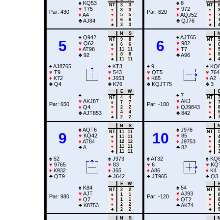
♠
KQ53
♠
8
NT
3
3
NT
♥
T75
♥
972
♠
3
3
♠
Par: 430
Par: 620
♦
A4
♦
AQJ52
♥
5
5
♥
♦
6
6
♦
♣
AJ84
♣
QJ76
♣
3
3
♣
N
S
♠
Q942
♠
AJT65
NT
9
8
NT
5
6
♥
Q62
♥
982
♠
6
6
♠
♦
AT98
♦
T7
♥
11
11
♥
♦
8
8
♦
♣
92
♣
A96
♣
11
11
♣
♠
AJ8765
♠
KT3
♠
9
♠
KQ8
♥
T9
♥
543
♥
QT5
♥
764
♦
K72
♦
J653
♦
K65
♦
A2
♣
Q4
♣
K76
♣
KQJT75
♣
3
E
W
♠
♠
7
NT
4
4
NT
♥
AKJ87
♥
AKJ
♠
7
7
♠
Par: 650
Par: -100
♦
Q4
♦
QJ9843
♥
2
2
♥
♦
4
4
♦
♣
AJT853
♣
842
♣
2
2
♣
N
S
♠
AQT6
♠
J976
NT
11
11
NT
9
10
♥
KQ42
♥
85
♠
11
11
♠
♦
AT84
♦
J9753
♥
12
12
♥
♦
11
11
♦
♣
A
♣
82
♣
11
11
♣
♠
52
♠
J973
♠
AT32
♠
KQ
♥
9765
♥
83
♥
6
♥
KQT
♦
K932
♦
J65
♦
A86
♦
K4
♣
QT9
♣
J642
♣
JT965
♣
Q3
E
W
♠
K84
♠
54
NT
2
2
NT
♥
AJT
♥
AJ93
♠
1
1
♠
Par: 980
Par: -120
♦
Q7
♦
QT2
♥
1
1
♥
♦
2
2
♦
♣
K8753
♣
AK74
♣
2
2
♣
N
S