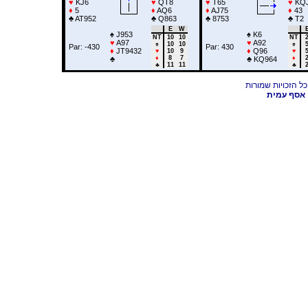
♥
KJ6
♥
QT8
♥
T65
♥
KQ
♦
5
♦
AQ6
♦
AJ75
♦
43
♣
AT952
♣
Q863
♣
8753
♣
T2
E
W
♠
J953
♠
K6
NT
10
10
NT
♥
A97
♥
A92
♠
10
10
♠
Par: -430
Par: 430
♦
JT9432
♦
Q96
♥
10
9
♥
♦
8
7
♦
♣
♣
KQ964
♣
11
11
♣
אסף עמית