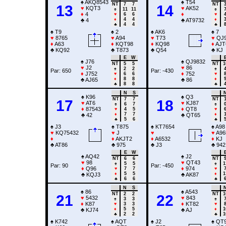
♠
AKQ8543
♠
T54
NT
7
7
NT
13
14
♥
KQT3
♥
AK52
♠
11
11
♠
♦
4
♦
♥
6
6
♥
♦
4
4
♦
♣
4
♣
AT9732
♣
4
4
♣
♠
T9
♠
2
♠
AK6
♠
7
♥
8765
♥
A94
♥
T73
♥
QJ
♦
A63
♦
KQT98
♦
KQ98
♦
AJT
♣
KQ92
♣
T873
♣
Q54
♣
KJ
E
W
♠
J76
♠
QJ9832
NT
5
5
NT
1
♥
J2
♥
86
♠
2
2
♠
Par: 650
Par: -430
♦
J752
♦
752
♥
6
6
♥
♦
8
8
♦
♣
AJ65
♣
86
♣
8
8
♣
N
S
♠
K96
♠
Q3
NT
7
7
NT
17
18
♥
AT6
♥
KJ87
♠
6
7
♠
♦
87543
♦
QT8
♥
4
5
♥
♦
7
7
♦
♣
42
♣
QT65
♣
5
6
♣
♠
J3
♠
T875
♠
KT7654
♠
A98
♥
KQ75432
♥
J
♥
♥
A96
♦
♦
AKJT2
♦
A6532
♦
KJ
♣
AT86
♣
975
♣
J3
♣
942
E
W
♠
AQ42
♠
J2
NT
6
6
NT
♥
98
♥
QT43
♠
5
5
♠
1
Par: 90
Par: -450
♦
Q96
♦
974
♥
7
7
♥
♦
5
5
♦
1
♣
KQJ3
♣
AK87
♣
6
6
♣
N
S
♠
86
♠
A543
NT
2
2
NT
1
21
22
♥
5432
♥
843
♠
3
3
♠
♦
K87
♦
KT82
♥
3
3
♥
♦
5
5
♦
1
♣
KJ74
♣
AJ
♣
2
2
♣
1
♠
K742
♠
AQT
♠
J2
♠
QT9