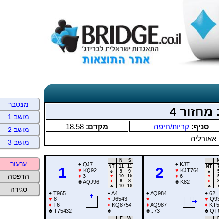
מצטבר
מחזור 4
מושב 1
18.58
מקדם:
קריות/חיפה
סניף:
מושב 2
 אאורליה
מושב 3
N
S
ערעור
♠
QJ7
♠
KJT
NT
11
11
NT
1
2
♥
KQ92
♥
KJT764
♠
9
9
♠
הדפסה
♦
3
♦
6
♥
10
10
♥
♦
8
8
♦
♣
AQJ96
♣
K82
♣
10
10
♣
סגירה
♠
T965
♠
A4
♠
AQ984
♠
62
♥
8
♥
J6543
♥
♥
Q9
♦
T6
♦
KQ8754
♦
AQ987
♦
KT5
♣
T75432
♣
♣
J73
♣
QT
E
W