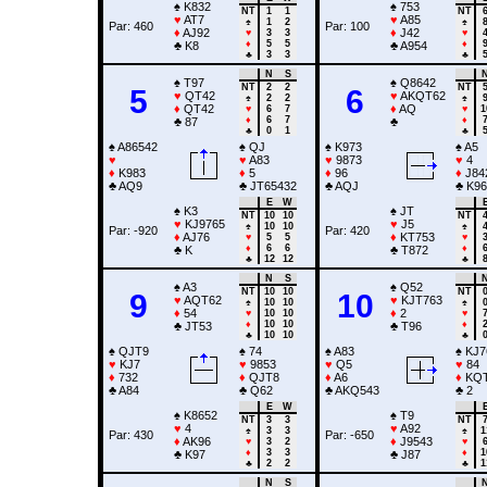
♠
K832
♠
753
NT
1
1
NT
♥
AT7
♥
A85
♠
1
2
♠
Par: 460
Par: 100
♦
AJ92
♦
J42
♥
3
3
♥
♦
5
5
♦
♣
K8
♣
A954
♣
3
3
♣
N
S
♠
T97
♠
Q8642
NT
2
2
NT
5
6
♥
QT42
♥
AKQT62
♠
2
2
♠
♦
QT42
♦
AQ
♥
6
7
♥
1
♦
6
7
♦
♣
87
♣
♣
0
1
♣
♠
A86542
♠
QJ
♠
K973
♠
A5
♥
♥
A83
♥
9873
♥
4
♦
K983
♦
5
♦
96
♦
J84
♣
AQ9
♣
JT65432
♣
AQJ
♣
K96
E
W
♠
K3
♠
JT
NT
10
10
NT
♥
KJ9765
♥
J5
♠
10
10
♠
Par: -920
Par: 420
♦
AJ76
♦
KT753
♥
5
5
♥
♦
6
6
♦
♣
K
♣
T872
♣
12
12
♣
N
S
♠
A3
♠
Q52
NT
10
10
NT
9
10
♥
AQT62
♥
KJT763
♠
10
10
♠
♦
54
♦
2
♥
10
10
♥
♦
10
10
♦
♣
JT53
♣
T96
♣
10
10
♣
♠
QJT9
♠
74
♠
A83
♠
KJ7
♥
KJ7
♥
9853
♥
Q5
♥
84
♦
732
♦
QJT8
♦
A6
♦
KQT
♣
A84
♣
Q62
♣
AKQ543
♣
2
E
W
♠
K8652
♠
T9
NT
3
3
NT
♥
4
♥
A92
♠
3
3
♠
1
Par: 430
Par: -650
♦
AK96
♦
J9543
♥
3
2
♥
♦
3
3
♦
1
♣
K97
♣
J87
♣
2
2
♣
1
N
S