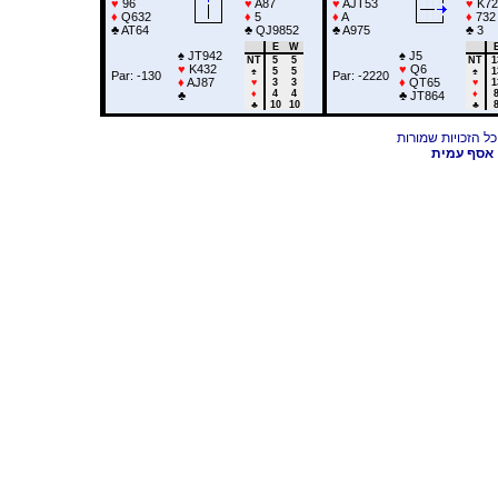
♥
96
♥
A87
♥
AJT53
♥
K72
♦
Q632
♦
5
♦
A
♦
732
♣
AT64
♣
QJ9852
♣
A975
♣
3
E
W
♠
JT942
♠
J5
NT
5
5
NT
1
♥
K432
♥
Q6
♠
5
5
♠
1
Par: -130
Par: -2220
♦
AJ87
♦
QT65
♥
3
3
♥
1
♦
4
4
♦
♣
♣
JT864
♣
10
10
♣
אסף עמית