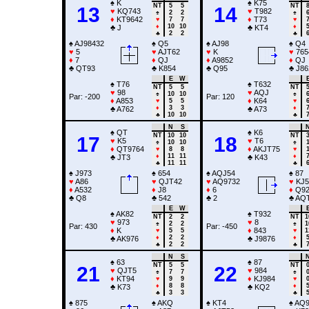
♠
K
♠
K75
NT
5
5
NT
13
14
♥
KQ743
♥
T982
♠
2
2
♠
♦
KT9642
♦
T73
♥
7
7
♥
♦
10
10
♦
♣
J
♣
KT4
♣
2
2
♣
♠
AJ98432
♠
Q5
♠
AJ98
♠
Q4
♥
5
♥
AJT62
♥
K
♥
765
♦
7
♦
QJ
♦
A9852
♦
QJ
♣
QT93
♣
K854
♣
Q95
♣
J86
E
W
♠
T76
♠
T632
NT
5
5
NT
♥
98
♥
AQJ
♠
10
10
♠
Par: -200
Par: 120
♦
A853
♦
K64
♥
5
5
♥
♦
3
3
♦
♣
A762
♣
A73
♣
10
10
♣
N
S
♠
QT
♠
K6
NT
10
10
NT
17
18
♥
K5
♥
T6
♠
10
10
♠
♦
QT9764
♦
AKJT75
♥
8
8
♥
♦
11
11
♦
♣
JT3
♣
K43
♣
11
11
♣
♠
J973
♠
654
♠
AQJ54
♠
87
♥
A86
♥
QJT42
♥
AQ9732
♥
KJ5
♦
A532
♦
J8
♦
6
♦
Q9
♣
Q8
♣
542
♣
2
♣
AQ
E
W
♠
AK82
♠
T932
NT
2
2
NT
1
♥
973
♥
8
♠
2
2
♠
1
Par: 430
Par: -450
♦
K
♦
843
♥
5
5
♥
1
♦
2
2
♦
♣
AK976
♣
J9876
♣
2
2
♣
N
S
♠
63
♠
87
NT
5
5
NT
21
22
♥
QJT5
♥
984
♠
7
7
♠
♦
KT94
♦
KJ984
♥
9
9
♥
♦
8
8
♦
♣
K73
♣
KQ2
♣
3
3
♣
♠
875
♠
AKQ
♠
KT4
♠
AQ9