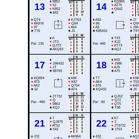
♠
9852
♠
KQ865
NT
6
6
NT
13
14
♥
52
♥
AT75
♠
3
3
♠
1
♦
K852
♦
Q642
♥
3
3
♥
1
♦
10
10
♦
1
♣
842
♣
♣
9
9
♣
♠
Q74
♠
KJT63
♠
A92
♠
J7
♥
AK876
♥
Q94
♥
86
♥
Q9
♦
97
♦
A64
♦
A5
♦
J98
♣
T76
♣
J5
♣
K85432
♣
T97
E
W
♠
A
♠
T43
NT
6
6
NT
♥
JT3
♥
KJ2
♠
9
9
♠
Par: 130
Par: 460
♦
QJT3
♦
KT73
♥
9
9
♥
♦
3
3
♦
♣
AKQ93
♣
AQJ
♣
4
4
♣
N
S
♠
♠
A43
NT
2
2
NT
17
18
♥
J96432
♥
J986
♠
2
2
♠
♦
JT
♦
AJ9
♥
5
5
♥
♦
2
2
♦
♣
98765
♣
A75
♣
4
4
♣
♠
KQ854
♠
A96
♠
T7
♠
K98
♥
AT5
♥
K87
♥
AK4
♥
T53
♦
AK2
♦
Q754
♦
876
♦
K43
♣
32
♣
AT4
♣
KQ432
♣
J6
E
W
♠
JT732
♠
QJ52
NT
11
11
NT
♥
Q
♥
Q72
♠
11
11
♠
Par: -460
Par: -90
♦
9863
♦
QT5
♥
8
8
♥
♦
10
11
♦
♣
KQJ
♣
T98
♣
8
8
♣
N
S
♠
7
♠
K7
NT
2
2
NT
21
22
♥
QJ875
♥
2
♠
2
2
♠
♦
AT52
♦
JT9732
♥
5
5
♥
♦
5
5
♦
♣
542
♣
J753
♣
2
2
♣
♠
J32
♠
AK964
♠
432
♠
AQJ