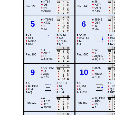
♠
KT84
♠
J6
NT
0
0
NT
♥
Q8
♥
KJT4
♠
0
0
♠
Par: 990
Par: -140
♦
K4
♦
Q873
♥
2
2
♥
♦
5
5
♦
1
♣
A8763
♣
KT6
♣
0
0
♣
N
S
♠
KT9765
♠
J8543
NT
5
5
NT
5
6
♥
KT32
♥
Q84
♠
8
8
♠
♦
T
♦
43
♥
10
10
♥
♦
3
3
♦
♣
63
♣
952
♣
9
9
♣
♠
J8
♠
AQ32
♠
AKT9
♠
Q7
♥
654
♥
QJ
♥
AKJT52
♥
963
♦
KJ982
♦
A7543
♦
KJ
♦
T87
♣
K54
♣
Q7
♣
4
♣
K76
E
W
♠
4
♠
62
NT
8
8
NT
♥
A987
♥
7
♠
4
5
♠
Par: 100
Par: -500
♦
Q6
♦
AQ965
♥
3
3
♥
1
♦
10
10
♦
♣
AJT982
♣
AQJT8
♣
4
4
♣
N
S
♠
QJT932
♠
J875
NT
7
7
NT
9
10
♥
Q
♥
♠
11
11
♠
1
♦
AQ6
♦
K8764
♥
6
6
♥
♦
7
7
♦
♣
K73
♣
KQT6
♣
12
12
♣
♠
5
♠
K8764
♠
42
♠
A
♥
KJT963
♥
84
♥
QJ54
♥
T87
♦
K543
♦
972
♦
AT
♦
QJ9
♣
AQ
♣
T84
♣
J9753
♣
842
E
W
♠
A
♠
KQT963
NT
3
3
NT
♥
A752
♥
AK96
♠
2
2
♠
Par: 920
Par: 650
♦
JT8
♦
53
♥
7
7
♥
♦
5
5
♦
♣
J9652
♣
A
♣
1
1
♣
N
S