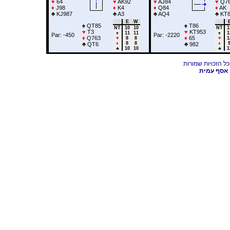
♥
64
♥
AK92
♥
AJ84
♥
Q7
♦
J98
♦
K4
♦
Q84
♦
AK
♣
KJ987
♣
A3
♣
AQ4
♣
KT
E
W
♠
QT85
♠
T86
NT
10
10
NT
1
♥
T3
♥
KT953
♠
11
11
♠
1
Par: -450
Par: -2220
♦
Q763
♦
65
♥
8
8
♥
1
♦
8
8
♦
♣
QT6
♣
982
♣
10
10
♣
1
אסף עמית