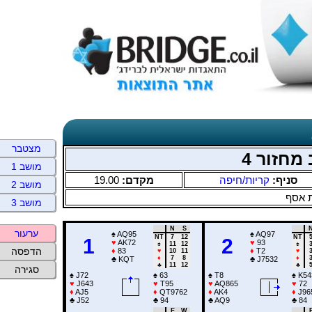
מצטבר
מחזור 4
מושב 1
19.00
מקדם:
קריות/חיפה
סניף:
מושב 2
 אסף
מושב 3
N
S
ערעור
♠
AQ95
♠
AQ97
NT
7
12
NT
1
2
♥
AK72
♥
93
♠
11
12
♠
הדפסה
♦
83
♦
T2
♥
10
11
♥
♦
7
8
♦
♣
KQT
♣
J7532
♣
11
12
♣
סגירה
♠
J72
♠
63
♠
T8
♠
K54
♥
J643
♥
T95
♥
AQ865
♥
72
♦
AJ5
♦
QT9762
♦
AK4
♦
J96
♣
J52
♣
94
♣
AQ9
♣
84
E
W