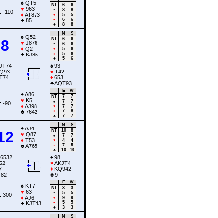
♠
QT5
NT
6
6
♥
963
♠
8
8
: -110
♦
AT873
♥
5
5
♦
6
6
♣
85
♣
8
8
N
S
♠
Q52
NT
6
6
8
♥
J876
♠
6
6
♦
Q2
♥
5
6
♦
5
6
♣
KJ85
♣
5
6
JT74
♠
93
Q93
♥
T42
T74
♦
653
♣
AQT93
E
W
♠
A86
NT
7
7
♥
K5
♠
7
7
: -90
♦
AJ98
♥
7
7
♦
7
8
♣
7642
♣
7
7
N
S
♠
AJ4
NT
10
8
12
♥
Q87
♠
7
7
♦
T53
♥
4
4
♦
7
5
♣
A765
♣
10
10
6532
♠
98
52
♥
AKJT4
7
♦
KQ942
82
♣
9
E
W
♠
KT7
NT
3
3
♥
63
♠
5
5
: 300
♦
AJ6
♥
9
9
♦
5
5
♣
KJT43
♣
3
3
N
S