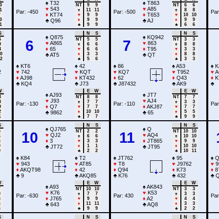
♠
T32
♠
T863
0
NT
9
9
NT
6
6
♥
543
♥
A85
1
♠
11
11
♠
8
8
Par: -450
Par: -500
Par
♦
KT74
♦
T653
7
♥
9
9
♥
10
10
0
♦
9
9
♦
9
9
♣
Q96
♣
AJ
1
♣
9
9
♣
6
6
S
N
S
N
S
♠
Q875
♠
KQ942
6
NT
5
5
NT
3
3
6
7
♥
A865
♥
863
9
♠
6
6
♠
8
8
♦
65
♦
T95
4
♥
6
6
♥
3
3
0
♦
3
3
♦
8
8
♣
AT5
♣
QT
2
♣
5
6
♣
3
3
♠
KT6
♠
42
♠
86
♠
A53
♠
K
2
♥
742
♥
KQT
♥
KQ7
♥
T952
♥
A
♦
AJ98
♦
KT432
♦
62
♦
Q43
♦
K
♣
KQ4
♣
J73
♣
J87432
♣
AK9
♣
W
E
W
E
W
♠
AJ93
♠
JT7
3
NT
8
8
NT
7
7
♥
J93
♥
AJ4
3
♠
7
7
♠
3
3
Par: -130
Par: -110
Par
♦
Q7
♦
AKJ87
9
♥
7
7
♥
7
7
2
♦
10
10
♦
5
5
♣
9862
♣
65
1
♣
7
7
♣
9
9
S
N
S
N
S
♠
QJ765
♠
Q
5
NT
2
2
NT
10
10
10
11
♥
QJ2
♥
AQ4
4
♠
6
6
♠
10
10
♦
3
♦
JT865
6
♥
3
3
♥
9
9
9
♦
1
1
♦
10
10
♣
JT72
♣
JT95
9
♣
2
2
♣
10
11
♠
K84
♠
T2
♠
JT762
♠
95
♠
Q
♥
943
♥
AT85
♥
T8
♥
J9762
♥
9
♦
AKQT98
♦
42
♦
Q94
♦
K73
♦
8
♣
9
♣
AKQ85
♣
K76
♣
432
♣
Q
W
E
W
E
W
♠
A93
♠
AK843
7
NT
10
10
NT
3
3
♥
K76
♥
K53
9
♠
7
7
♠
3
3
Par: -630
Par: 430
Par
♦
J765
♦
A2
6
♥
9
9
♥
4
4
4
♦
11
11
♦
3
3
♣
643
♣
AQ8
4
♣
9
9
♣
2
2
S
N
S
N
S