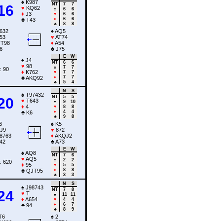
♠
K987
NT
7
7
16
♥
KQ62
♠
6
6
♦
J3
♥
6
6
♦
6
6
♣
T43
♣
8
8
632
♠
AQ5
53
♥
AT74
T98
♦
A54
6
♣
J75
E
W
♠
J4
NT
6
6
♥
98
♠
7
7
: 90
♦
K762
♥
7
7
♦
7
7
♣
AKQ92
♣
5
4
N
S
♠
T97432
NT
5
5
20
♥
T643
♠
9
10
♦
4
♥
8
8
♦
4
4
♣
K6
♣
9
8
6
♠
K5
J9
♥
872
8763
♦
AKQJ2
42
♣
A73
E
W
♠
AQ8
NT
7
6
♥
AQ5
♠
2
2
: 620
♦
95
♥
5
5
♦
8
8
♣
QJT95
♣
3
3
N
S
♠
J98743
NT
7
8
24
♥
T
♠
11
11
♦
A654
♥
4
4
♦
6
7
♣
94
♣
8
9
T6
♠
2