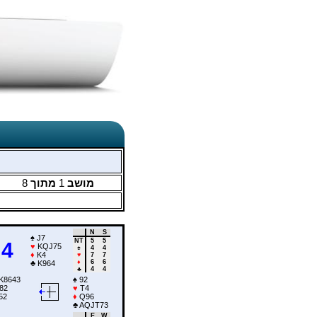
8
מתוך
1
מושב
N
S
♠
J7
NT
5
5
4
♥
KQJ75
♠
4
4
♦
K4
♥
7
7
♦
6
6
♣
K964
♣
4
4
K8643
♠
92
82
♥
T4
52
♦
Q96
♣
AQJT73
E
W