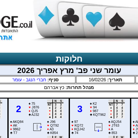
חלוקות
עומר שני פב' מרץ אפריך 2026
חברי הנגב - עומר
סניף:
16/02/26
תאריך:
מנהל תחרות:
כץ אברהם
S
N
S
N
S
♠
75
♠
K2
3
NT
3
3
NT
7
7
2
3
♥
J876
♥
94
2
♠
2
2
♠
4
4
♦
QJ5
♦
987
6
♥
4
4
♥
3
3
3
♦
4
4
♦
3
3
♣
AJ32
♣
KQT962
2
♣
4
4
♣
7
7
♠
AKQ84
♠
J96
♠
97
♠
AQJ54
♠
A
♥
AK
♥
QT92
♥
KQ72
♥
JT63
♥
A
♦
9862
♦
A3
♦
KQJ42
♦
A
♦
J
♣
T7
♣
K854
♣
74
♣
853
♣
2
W
E
W
E
W