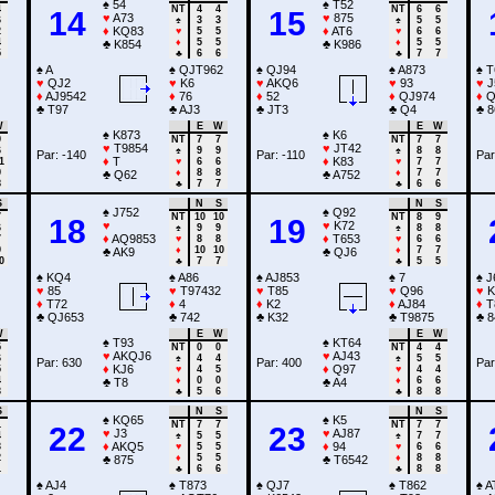
♠
54
♠
T52
4
NT
4
4
NT
6
6
14
15
♥
A73
♥
875
6
♠
3
3
♠
5
5
♦
KQ83
♦
AT6
2
♥
5
5
♥
6
6
4
♦
5
5
♦
5
5
♣
K854
♣
K986
5
♣
6
6
♣
7
7
♠
A
♠
QJT962
♠
QJ94
♠
A873
♠
T
♥
QJ2
♥
K6
♥
AKQ6
♥
93
♥
J
♦
AJ9542
♦
76
♦
52
♦
QJ974
♦
Q
♣
T97
♣
AJ3
♣
JT3
♣
Q4
♣
8
W
E
W
E
W
♠
K873
♠
K6
9
NT
7
7
NT
7
7
♥
T9854
♥
JT42
6
♠
9
9
♠
8
8
Par: -140
Par: -110
Par
♦
T
♦
K83
1
♥
6
6
♥
7
7
9
♦
8
8
♦
7
7
♣
Q62
♣
A752
8
♣
7
7
♣
6
6
S
N
S
N
S
♠
J752
♠
Q92
7
NT
10
10
NT
8
9
18
19
♥
♥
K72
6
♠
9
9
♠
8
8
♦
AQ9853
♦
T653
7
♥
8
8
♥
6
6
9
♦
10
10
♦
7
7
♣
AK9
♣
QJ6
0
♣
7
7
♣
5
5
♠
KQ4
♠
A86
♠
AJ853
♠
7
♠
J
♥
85
♥
T97432
♥
T85
♥
Q96
♥
K
♦
T72
♦
4
♦
K2
♦
AJ84
♦
T
♣
QJ653
♣
742
♣
K32
♣
T9875
♣
8
W
E
W
E
W
♠
T93
♠
KT64
5
NT
0
0
NT
4
4
♥
AKQJ6
♥
AJ43
6
♠
4
4
♠
5
5
Par: 630
Par: 400
Par
♦
KJ6
♦
Q97
5
♥
4
5
♥
4
4
4
♦
0
0
♦
6
6
♣
T8
♣
A4
3
♣
5
6
♣
8
8
S
N
S
N
S
♠
KQ65
♠
K5
1
NT
7
7
NT
7
7
22
23
♥
J3
♥
AJ87
4
♠
5
5
♠
7
7
♦
AKQ5
♦
94
3
♥
5
5
♥
6
6
2
♦
5
5
♦
8
8
♣
875
♣
T6542
1
♣
6
6
♣
8
8
♠
AJ4
♠
T873
♠
QJ7
♠
T862
♠
A