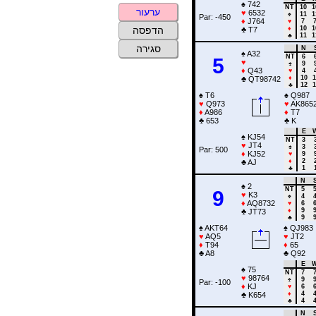
♠
742
NT
10
1
ערעור
♥
6532
♠
11
1
Par: -450
♦
J764
♥
7
♦
10
1
הדפסה
♣
T7
♣
11
1
סגירה
N
♠
A32
NT
6
5
♥
♠
9
♦
Q43
♥
4
♦
10
1
♣
QT98742
♣
12
1
♠
T6
♠
Q987
♥
Q973
♥
AK865
♦
A986
♦
T7
♣
653
♣
K
E
♠
KJ54
NT
3
♥
JT4
♠
3
Par: 500
♦
KJ52
♥
9
♦
2
♣
AJ
♣
1
N
♠
2
NT
5
9
♥
K3
♠
4
♦
AQ8732
♥
6
♦
9
♣
JT73
♣
9
♠
AKT64
♠
QJ983
♥
AQ5
♥
JT2
♦
T94
♦
65
♣
A8
♣
Q92
E
♠
75
NT
7
♥
98764
♠
9
Par: -100
♦
KJ
♥
6
♦
4
♣
K654
♣
4
N