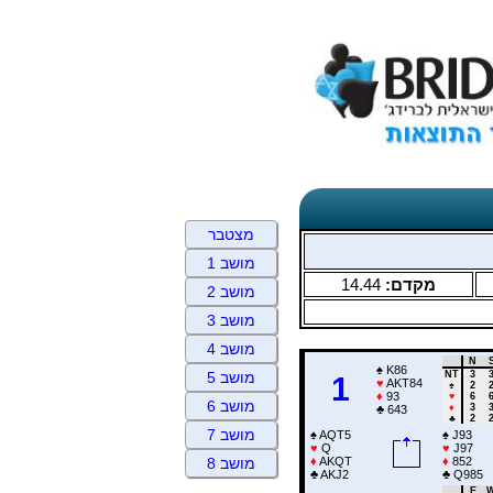
מצטבר
מושב 1
14.44
מקדם:
מושב 2
מושב 3
מושב 4
N
♠
K86
NT
3
מושב 5
1
♥
AKT84
♠
2
♦
93
♥
6
מושב 6
♦
3
♣
643
♣
2
מושב 7
♠
AQT5
♠
J93
♥
Q
♥
J97
♦
AKQT
♦
852
מושב 8
♣
AKJ2
♣
Q985
E