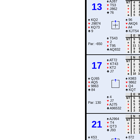
♠
AJ87
NT
4
13
♥
T53
♠
6
♦
J862
♥
2
♦
4
♣
76
♣
5
♠
KQ2
♠
96
♥
J9874
♥
AKQ6
♦
KQ73
♦
A4
♣
9
♣
KJT54
E
♠
T543
NT
9
♥
2
♠
6
Par: -650
♦
T95
♥
11
1
♦
9
♣
AQ832
♣
8
N
♠
AT72
NT
7
17
♥
KT43
♠
6
♦
KT2
♥
7
♦
9
♣
J7
♣
10
1
♠
QJ65
♠
K983
♥
AQ5
♥
9862
♦
9863
♦
Q4
♣
84
♣
KQT
E
♠
4
NT
5
♥
J7
♠
6
Par: 130
♦
AJ75
♥
5
♦
4
♣
A96532
♣
3
N
♠
AJ964
NT
1
21
♥
T4
♠
4
♦
QT3
♥
3
♦
2
♣
J93
♣
1
♠
K53
♠
872