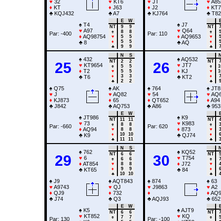
♥
32
♥
KT6
♥
JT
♥
A85
♦
KT
♦
J63
♦
J2
♦
KT7
♣
KQJ432
♣
A7
♣
KJ764
♣
T82
E
W
♠
T4
♠
J7
NT
9
9
NT
♥
A97
♥
Q64
♠
8
8
♠
Par: -400
Par: 110
♦
AQ98754
♦
AQ9653
♥
5
5
♥
♦
5
5
♦
♣
8
♣
AQ
♣
9
9
♣
N
S
♠
432
♠
AQ532
NT
2
2
NT
25
26
♥
KT9654
♥
JT7
♠
5
5
♠
1
♦
T2
♦
KJ
♥
5
5
♥
1
♦
3
3
♦
♣
T6
♣
KT2
♣
2
2
♣
♠
Q75
♠
AK
♠
764
♠
JT8
♥
J
♥
AQ82
♥
54
♥
AQ
♦
KJ873
♦
65
♦
QT652
♦
A94
♣
J842
♣
AQ753
♣
A86
♣
953
E
W
♠
JT986
♠
K9
NT
11
11
NT
♥
73
♥
K983
♠
8
8
♠
Par: -660
Par: 620
♦
AQ94
♦
873
♥
8
8
♥
♦
10
10
♦
♣
K9
♣
QJ74
♣
11
11
♣
N
S
♠
762
♠
KQ52
NT
6
6
NT
29
30
♥
6
♥
T754
♠
6
6
♠
♦
AT854
♦
J72
♥
8
8
♥
♦
9
9
♦
♣
KT65
♣
84
♣
10
10
♣
♠
J9
♠
AQT843
♠
874
♠
63
♥
A9743
♥
QJ
♥
J9863
♥
A2
♦
QJ9
♦
732
♦
♦
AQ9
♣
J74
♣
Q3
♣
AQJ93
♣
652
E
W
♠
K5
♠
AJT9
NT
6
6
NT
♥
KT852
♥
KQ
♠
7
7
♠
Par: 130
Par: -100