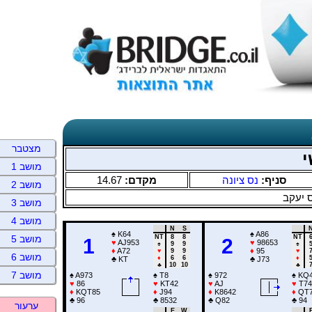
מצטבר
י
מושב 1
14.67
מקדם:
נס ציונה
סניף:
מושב 2
 יעקב
מושב 3
מושב 4
N
S
♠
K64
♠
A86
NT
8
8
NT
מושב 5
1
2
♥
AJ953
♥
98653
♠
9
9
♠
♦
A72
♦
95
♥
9
9
♥
מושב 6
♦
6
6
♦
♣
KT
♣
J73
♣
10
10
♣
מושב 7
♠
A973
♠
T8
♠
972
♠
KQ
♥
86
♥
KT42
♥
AJ
♥
T74
♦
KQT85
♦
J94
♦
K8642
♦
QT
♣
96
♣
8532
♣
Q82
♣
94
ערעור
E
W