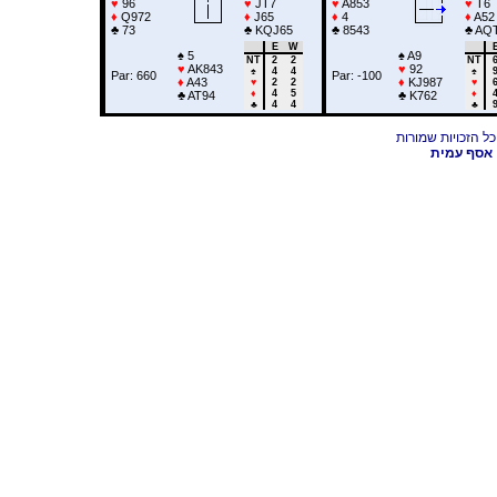
♥
96
♥
JT7
♥
A853
♥
T6
♦
Q972
♦
J65
♦
4
♦
A52
♣
73
♣
KQJ65
♣
8543
♣
AQ
E
W
♠
5
♠
A9
NT
2
2
NT
♥
AK843
♥
92
♠
4
4
♠
Par: 660
Par: -100
♦
A43
♦
KJ987
♥
2
2
♥
♦
4
5
♦
♣
AT94
♣
K762
♣
4
4
♣
אסף עמית