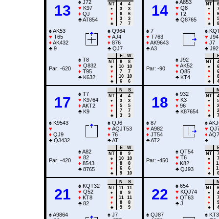
♠
J72
♠
A853
NT
4
4
NT
13
14
♥
K97
♥
Q8
♠
3
3
♠
♦
QJ
♦
T2
♥
6
6
♥
♦
3
3
♦
♣
AT854
♣
Q8765
♣
7
7
♣
♠
AK53
♠
Q964
♠
7
♠
KQT
♥
T65
♥
AJ4
♥
T763
♥
J94
♦
AK432
♦
876
♦
AK9643
♦
J7
♣
9
♣
QJ7
♣
A3
♣
J92
E
W
♠
T8
♠
J92
NT
8
8
NT
♥
Q832
♥
AK52
♠
10
10
♠
Par: -620
Par: -90
♦
T95
♦
Q85
♥
7
7
♥
♦
10
10
♦
♣
K632
♣
KT4
♣
6
6
♣
N
S
♠
T7
♠
932
NT
4
4
NT
17
18
♥
K9764
♥
K3
♠
3
3
♠
♦
AKT2
♦
96
♥
5
5
♥
♦
7
7
♦
♣
K9
♣
K87654
♣
3
3
♣
♠
K9543
♠
QJ6
♠
87
♠
AKJ
♥
♥
AQJT53
♥
A982
♥
QJ7
♦
QJ9
♦
76
♦
JT54
♦
AQ7
♣
QJ432
♣
AT
♣
AT2
♣
E
W
♠
A82
♠
QT54
NT
8
9
NT
♥
82
♥
T6
♠
10
10
♠
Par: -420
Par: -450
♦
8543
♦
K82
♥
8
8
♥
1
♦
6
6
♦
1
♣
8765
♣
QJ93
♣
9
10
♣
N
S
♠
KQT32
♠
654
NT
11
11
NT
21
22
♥
Q52
♥
KQJ74
♠
9
9
♠
♦
KT8
♦
QT63
♥
11
11
♥
♦
8
8
♦
♣
82
♣
J
♣
9
9
♣
♠
A9864
♠
J7
♠
QJ87
♠
KT3