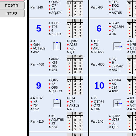
♠
QJ52
♠
JT5
NT
3
3
NT
הדפסה
♥
Q7
♥
KQ2
♠
3
3
♠
Par: 140
Par: -90
♦
63
♦
AJ
♥
2
2
♥
♦
7
7
♦
סגירה
♣
AQJ74
♣
AKT65
♣
2
2
♣
N
S
♠
KJT5
♠
6542
NT
4
4
NT
5
6
♥
T97
♥
AQJ864
♠
6
6
♠
♦
4
♦
8
♥
3
3
♥
♦
3
3
♦
♣
KJ863
♣
J4
♣
7
7
♣
♠
3
♠
Q987
♠
T93
♠
AJ8
♥
Q64
♥
AJ32
♥
T3
♥
K75
♦
AQT932
♦
KJ8
♦
AK3
♦
QT
♣
A92
♣
QT
♣
KT653
♣
Q9
E
W
♠
A642
♠
KQ
NT
9
9
NT
1
♥
K85
♥
9
♠
6
6
♠
Par: -400
Par: -630
♦
765
♦
J97542
♥
9
9
♥
♦
10
10
♦
♣
754
♣
A872
♣
6
6
♣
N
S
♠
Q65
♠
AT964
NT
6
6
NT
9
10
♥
43
♥
AK
♠
4
4
♠
♦
Q96
♦
J94
♥
7
7
♥
♦
4
4
♦
♣
QJT73
♣
K92
♣
8
8
♣
♠
AJT32
♠
874
♠
75
♠
K3
♥
K5
♥
762
♥
QT984
♥
62
♦
754
♦
AKT82
♦
Q73
♦
AKT
♣
952
♣
A6
♣
T84
♣
A76
E
W
♠
K9
♠
QJ82
NT
7
7
NT
♥
AQJT98
♥
J753
♠
8
8
♠
Par: -110
Par: 140
♦
J3
♦
86
♥
5
5
♥
♦
9
9
♦
♣
K84
♣
QJ3
♣
5
5
♣
N
S