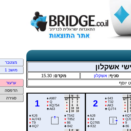
מצטבר
שי אשקלון
מושב 1
15.30
מקדם:
אשקלון
סניף:
 יוסף
ערעור
הדפסה
N
S
סגירה
♠
A987
♠
643
NT
9
9
NT
1
2
♥
Q
♥
T32
♠
7
7
♠
♦
KQ754
♦
AK3
♥
6
6
♥
♦
10
10
♦
♣
A63
♣
QJT4
♣
10
10
♣
♠
KJ6
♠
T542
♠
AJ8
♠
KQT
♥
AJ743
♥
T852
♥
K4
♥
QJ9
♦
T9
♦
86
♦
QJ765
♦
9
♣
KQ7
♣
842
♣
K32
♣
86
E
W