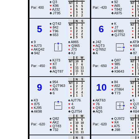
♠
Q3
♠
92
NT
3
3
NT
♥
K96
♥
A65
♠
5
5
♠
1
Par: 400
Par: -420
♦
AJ32
♦
T842
♥
6
6
♥
1
♦
3
3
♦
♣
JT95
♣
A975
♣
2
2
♣
N
S
♠
QT42
♠
K
NT
3
3
NT
5
6
♥
842
♥
J7
♠
6
6
♠
♦
T96
♦
AT983
♥
2
2
♥
♦
2
2
♦
♣
653
♣
QJT52
♣
5
5
♣
♠
9
♠
A865
♠
J42
♠
AT9
♥
AJ73
♥
Q965
♥
AQT3
♥
K64
♦
AKQ42
♦
J73
♦
Q7652
♦
K
♣
942
♣
KJ
♣
A
♣
87
E
W
♠
KJ73
♠
Q87
NT
10
8
NT
♥
KT
♥
985
♠
7
6
♠
1
Par: -450
Par: -650
♦
85
♦
J4
♥
11
11
♥
1
♦
11
11
♦
♣
AQT87
♣
K9643
♣
7
5
♣
N
S
♠
954
♠
84
NT
3
3
NT
9
10
♥
QJT963
♥
A52
♠
2
2
♠
♦
A76
♦
JT864
♥
7
7
♥
♦
4
4
♦
♣
6
♣
T73
♣
1
1
♣
♠
K3
♠
AJT76
♠
AKT63
♠
5
♥
875
♥
4
♥
76
♥
QJT
♦
KJ95
♦
42
♦
Q93
♦
K2
♣
AK98
♣
QJT54
♣
AQ5
♣
K64
E
W
♠
Q82
♠
QJ972
NT
6
6
NT
♥
AK2
♥
K4
♠
10
10
♠
Par: -620
Par: -620
♦
QT83
♦
A75
♥
6
6
♥
1
♦
8
8
♦
♣
732
♣
J98
♣
11
11
♣
N
S