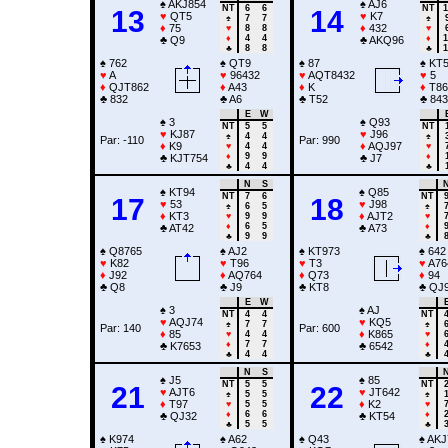
♠
AKJ854
♠
AJ6
NT
6
6
NT
1
13
14
♥
QT5
♥
K7
♠
7
7
♠
♦
75
♦
432
♥
8
8
♥
♦
4
4
♦
1
♣
Q9
♣
AKQ96
♣
8
8
♣
1
♠
762
♠
QT9
♠
87
♠
KT5
♥
A
♥
96432
♥
AQT8432
♥
5
♦
QJT862
♦
A43
♦
K
♦
T86
♣
832
♣
A6
♣
T52
♣
843
E
W
♠
3
♠
Q93
NT
5
5
NT
♥
KJ87
♥
J96
♠
4
4
♠
Par: -110
Par: 990
♦
K9
♦
AQJ97
♥
4
4
♥
♦
9
9
♦
♣
KJT754
♣
J7
♣
4
4
♣
N
S
♠
KT94
♠
Q85
NT
7
6
NT
17
18
♥
53
♥
J98
♠
6
5
♠
♦
KT3
♦
AJT2
♥
9
9
♥
♦
6
5
♦
♣
AT42
♣
A73
♣
9
9
♣
♠
Q8765
♠
AJ2
♠
KT973
♠
642
♥
K82
♥
T96
♥
T3
♥
A76
♦
J92
♦
AQ764
♦
Q73
♦
94
♣
Q8
♣
J9
♣
KT8
♣
QJ
E
W
♠
3
♠
AJ
NT
4
4
NT
♥
AQJ74
♥
KQ5
♠
7
7
♠
Par: 140
Par: 600
♦
85
♦
K865
♥
4
4
♥
♦
7
7
♦
♣
K7653
♣
6542
♣
4
4
♣
N
S
♠
J5
♠
85
NT
5
5
NT
21
22
♥
AJT6
♥
JT642
♠
5
5
♠
♦
T97
♦
K2
♥
5
5
♥
♦
6
6
♦
♣
QJ32
♣
KT54
♣
5
5
♣
♠
K974
♠
A62
♠
Q43
♠
AKJ