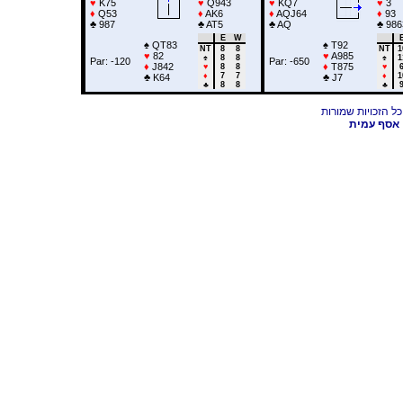
♥
K75
♥
Q943
♥
KQ7
♥
3
♦
Q53
♦
AK6
♦
AQJ64
♦
93
♣
987
♣
AT5
♣
AQ
♣
986
E
W
♠
QT83
♠
T92
NT
8
8
NT
1
♥
82
♥
A985
♠
8
8
♠
1
Par: -120
Par: -650
♦
J842
♦
T875
♥
8
8
♥
♦
7
7
♦
1
♣
K64
♣
J7
♣
8
8
♣
אסף עמית