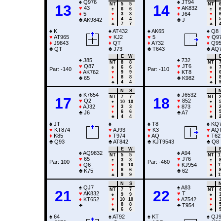
♠
Q976
♠
JT94
NT
5
5
NT
13
14
♥
43
♥
AK832
♠
6
6
♠
♦
5
♦
J64
♥
3
3
♥
♦
4
4
♦
♣
AK9842
♣
J
♣
7
7
♣
♠
K
♠
AT432
♠
AK65
♠
Q8
♥
AT965
♥
KJ2
♥
5
♥
Q9
♦
J9843
♦
QT
♦
A732
♦
Q9
♣
QT
♣
J73
♣
T643
♣
AQ
E
W
♠
J85
♠
732
NT
8
8
NT
♥
Q87
♥
JT6
♠
6
6
♠
Par: -140
Par: -110
♦
AK762
♦
KT8
♥
9
9
♥
♦
8
8
♦
♣
65
♣
K982
♣
4
4
♣
N
S
♠
K7654
♠
J6532
NT
7
7
NT
17
18
♥
Q2
♥
852
♠
10
10
♠
♦
AJ32
♦
873
♥
3
3
♥
♦
6
6
♦
♣
J6
♣
A7
♣
4
4
♣
♠
JT
♠
♠
T8
♠
KQ
♥
KT874
♥
AJ93
♥
K3
♥
AQ
♦
K85
♦
T974
♦
AQ
♦
T62
♣
Q93
♣
AT842
♣
KJT9543
♣
Q8
E
W
♠
AQ9832
♠
A94
NT
5
5
NT
1
♥
65
♥
J76
♠
3
3
♠
Par: 100
Par: -460
♦
Q6
♦
KJ954
♥
9
10
♥
1
♦
6
6
♦
♣
K75
♣
62
♣
9
9
♣
1
N
S
♠
QJ7
♠
A83
NT
7
7
NT
21
22
♥
AK832
♥
T
♠
9
9
♠
♦
KT652
♦
A7542
♥
10
10
♥
♦
8
8
♦
♣
♣
T954
♣
6
6
♣
♠
64
♠
AT92
♠
KT
♠
QJ9