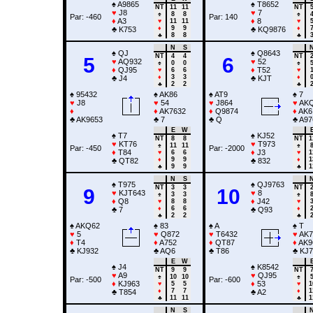
♠
A9865
♠
T8652
NT
11
11
NT
♥
J8
♥
7
♠
8
8
♠
Par: -460
Par: 140
♦
A3
♦
8
♥
11
11
♥
♦
9
9
♦
♣
K753
♣
KQ9876
♣
8
8
♣
N
S
♠
QJ
♠
Q8643
NT
4
4
NT
5
6
♥
AQ932
♥
52
♠
0
0
♠
♦
QJ95
♦
T52
♥
6
6
♥
♦
3
3
♦
♣
J4
♣
KJT
♣
2
2
♣
♠
95432
♠
AK86
♠
AT9
♠
7
♥
J8
♥
54
♥
J864
♥
AK
♦
♦
AK7632
♦
Q9874
♦
AK6
♣
AK9653
♣
7
♣
Q
♣
A97
E
W
♠
T7
♠
KJ52
NT
8
8
NT
1
♥
KT76
♥
T973
♠
11
11
♠
Par: -450
Par: -2000
♦
T84
♦
J3
♥
6
6
♥
1
♦
9
9
♦
1
♣
QT82
♣
832
♣
9
9
♣
1
N
S
♠
T975
♠
QJ9763
NT
3
3
NT
9
10
♥
KJT643
♥
8
♠
3
3
♠
♦
Q8
♦
J42
♥
8
8
♥
♦
6
6
♦
♣
7
♣
Q93
♣
2
2
♣
♠
AKQ62
♠
83
♠
A
♠
T
♥
5
♥
Q872
♥
T6432
♥
AK7
♦
T4
♦
A752
♦
QT87
♦
AK9
♣
KJ932
♣
AQ6
♣
T86
♣
KJ7
E
W
♠
J4
♠
K8542
NT
9
9
NT
♥
A9
♥
QJ95
♠
10
10
♠
Par: -500
Par: -600
♦
KJ963
♦
53
♥
5
5
♥
1
♦
7
7
♦
1
♣
T854
♣
A2
♣
11
11
♣
1
N
S