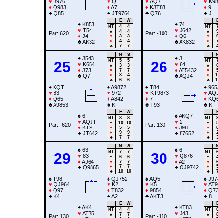
♥
J976
♥
Q
♥
AQ7
♥
K98
♦
Q983
♦
A7
♦
KJT83
♦
9
♣
Q85
♣
JT9764
♣
Q76
♣
J
E
W
♠
K853
♠
74
NT
4
4
NT
♥
T54
♥
J642
♠
4
4
♠
Par: 620
Par: -100
♦
J4
♦
Q6
♥
3
3
♥
♦
4
4
♦
♣
AK32
♣
AK832
♣
7
7
♣
N
S
♠
J543
♠
J
NT
5
5
NT
25
26
♥
K654
♥
64
♠
3
3
♠
♦
J73
♦
AT5432
♥
7
7
♥
♦
3
4
♦
1
♣
Q7
♣
AQJ4
♣
6
6
♣
1
♠
KQT
♠
A9872
♠
T84
♠
965
♥
83
♥
972
♥
KT9873
♥
AQ
♦
Q65
♦
A842
♦
7
♦
KQ
♣
A9853
♣
K
♣
T93
♣
K
E
W
♠
6
♠
AKQ7
NT
8
8
NT
♥
AQJT
♥
2
♠
10
10
♠
Par: -620
Par: 130
♦
KT9
♦
J98
♥
5
5
♥
♦
9
9
♦
♣
JT642
♣
87652
♣
7
7
♣
N
S
♠
63
♠
6
NT
7
7
NT
29
30
♥
83
♥
Q876
♠
6
6
♠
♦
AJ64
♦
A2
♥
7
7
♥
♦
7
7
♦
♣
Q9865
♣
QJ9742
♣
10
10
♣
♠
T98
♠
QJ752
♠
AQ5
♠
J97
♥
QJ964
♥
K2
♥
K5
♥
AT9
♦
Q97
♦
T832
♦
9854
♦
Q7
♣
K4
♣
A2
♣
AKT3
♣
8
E
W
♠
AK4
♠
KT83
NT
4
4
NT
♥
AT75
♥
J43
♠
7
7
♠
Par: 130
Par: -110