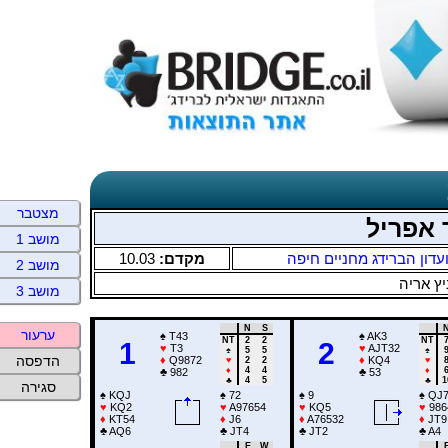
מצטבר
 אפריל
מושב 1
10.03
מקדם:
עדון הברידג מחניים חיפה
מושב 2
ץ אריה
מושב 3
N
S
ערעור
♠
T43
♠
AK3
NT
2
2
NT
1
2
♥
T3
♥
AJT32
♠
5
5
♠
הדפסה
♦
Q9872
♦
KQ4
♥
2
2
♥
♦
4
4
♦
♣
982
♣
53
♣
4
5
♣
1
סגירה
♠
KQJ
♠
72
♠
9
♠
QJ7
♥
KQ2
♥
A97654
♥
KQ5
♥
986
♦
KT54
♦
J6
♦
A76532
♦
JT9
♣
AQ6
♣
JT4
♣
JT2
♣
A4
E
W