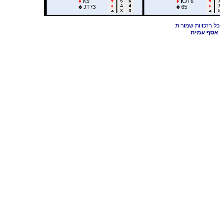
♦
K5
♦
KJT6
♥
6
6
♥
♦
4
4
♦
♣
JT73
♣
65
♣
3
3
♣
אסף עמית