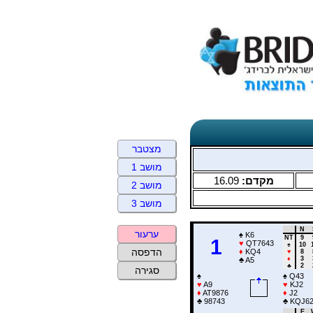
מצטבר
מושב 1
16.09
מקדם:
מושב 2
מושב 3
N
ערעור
♠
K6
NT
9
1
♥
QT7643
♠
10
הדפסה
♦
KQ4
♥
8
♦
3
♣
A5
♣
2
סגירה
♠
♠
Q43
♥
A9
♥
KJ2
♦
AT9876
♦
J2
♣
98743
♣
KQJ6
E