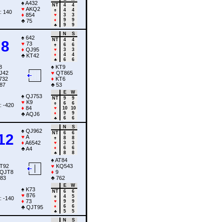
♠
A432
NT
4
4
♥
AKQ2
♠
4
4
: 140
♦
854
♥
3
3
♦
9
9
♣
75
♣
9
9
N
S
♠
642
NT
4
4
8
♥
73
♠
6
6
♦
QJ95
♥
3
3
♦
4
4
♣
KT42
♣
6
6
8
♠
KT9
J42
♥
QT865
732
♦
KT6
87
♣
53
E
W
♠
QJ753
NT
9
9
♥
K9
♠
6
6
: -420
♦
84
♥
10
10
♦
9
9
♣
AQJ6
♣
6
6
N
S
♠
QJ962
NT
6
6
12
♥
A
♠
8
8
♦
A6542
♥
3
3
♦
6
6
♣
A4
♣
8
8
♠
AT84
T92
♥
KQ543
QJT8
♦
9
83
♣
762
E
W
♠
K73
NT
6
6
♥
876
♠
4
5
: -140
♦
73
♥
9
9
♦
6
6
♣
QJT95
♣
5
5
N
S