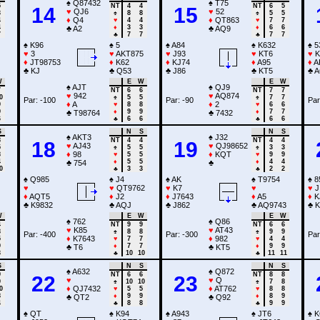
♠
Q87432
♠
T75
5
NT
4
4
NT
6
5
14
15
♥
QJ6
♥
52
3
♠
8
8
♠
5
5
♦
Q4
♦
QT863
4
♥
4
4
♥
7
7
4
♦
3
3
♦
6
6
♣
A2
♣
AQ9
7
♣
7
7
♣
7
7
♠
K96
♠
5
♠
A84
♠
K632
♠
5
♥
3
♥
AKT875
♥
J93
♥
KT6
♥
K
♦
JT98753
♦
K62
♦
KJ74
♦
A95
♦
A
♣
KJ
♣
Q53
♣
J86
♣
KT5
♣
A
W
E
W
E
W
♠
AJT
♠
QJ9
7
NT
6
6
NT
7
7
♥
942
♥
AQ874
0
♠
5
5
♠
7
7
Par: -100
Par: -90
Par
♦
A
♦
2
9
♥
8
8
♥
6
6
9
♦
9
9
♦
7
7
♣
T98764
♣
7432
6
♣
6
6
♣
6
6
S
N
S
N
S
♠
AKT3
♠
J32
8
NT
4
4
NT
4
4
18
19
♥
AJ43
♥
QJ98652
5
♠
5
5
♠
3
3
♦
98
♦
KQT
8
♥
5
5
♥
9
9
4
♦
5
5
♦
4
4
♣
754
♣
0
♣
3
3
♣
2
2
♠
Q985
♠
J4
♠
AK
♠
T9754
♠
8
♥
♥
QT9762
♥
K7
♥
♥
J
♦
AQT5
♦
J2
♦
J7643
♦
A5
♦
K
♣
K9832
♣
AQJ
♣
J862
♣
AQ9743
♣
K
W
E
W
E
W
♠
762
♠
Q86
4
NT
9
9
NT
6
6
♥
K85
♥
AT43
8
♠
8
8
♠
9
9
Par: -400
Par: -300
Par
♦
K7643
♦
982
5
♥
7
7
♥
4
4
9
♦
7
7
♦
9
9
♣
T6
♣
KT5
3
♣
10
10
♣
11
11
S
N
S
N
S
♠
A632
♠
Q872
9
NT
6
6
NT
8
8
22
23
♥
♥
Q
9
♠
10
10
♠
7
8
♦
QJ7432
♦
AT762
0
♥
5
5
♥
8
8
8
♦
9
9
♦
8
9
♣
QT2
♣
Q92
4
♣
8
8
♣
9
9
♠
QT
♠
K94
♠
A943
♠
JT6
♠
K