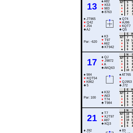
♠
A82
NT
5
13
♥
K53
♠
3
♦
983
♥
4
♦
4
♣
8763
♣
7
♠
JT965
♠
Q74
♥
Q42
♥
AJ86
♦
J54
♦
KQT7
♣
AJ
♣
Q5
E
♠
K3
NT
7
♥
T97
♠
10
1
Par: -620
♦
A62
♥
9
♦
9
♣
KT942
♣
6
N
♠
QJ
NT
8
17
♥
J9872
♠
5
♦
A
♥
8
♦
4
♣
AKQ63
♣
10
1
♠
984
♠
AT765
♥
KQT54
♥
♦
K862
♦
QJ953
♣
5
♣
J72
E
♠
K32
NT
4
♥
A63
♠
8
Par: 100
♦
T74
♥
5
♦
9
♣
T984
♣
3
N
♠
T7
NT
10
21
♥
KJT97
♠
10
♦
A87
♥
10
1
♦
9
♣
KQ3
♣
6
♠
J92
♠
83