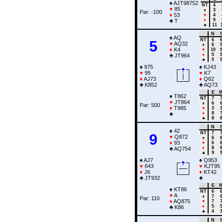
♠
AJT98752
NT
4
♥
85
♠
3
Par: -100
♦
53
♥
4
♦
9
♣
T
♣
11
N
♠
AQ
NT
6
5
♥
AQ32
♠
6
♦
K4
♥
10
♦
5
♣
JT964
♣
5
♠
975
♠
KJ43
♥
95
♥
K7
♦
AJ73
♦
Q62
♣
K852
♣
AQ73
E
♠
T862
NT
7
♥
JT864
♠
6
Par: 500
♦
T985
♥
3
♦
8
♣
♣
8
N
♠
42
NT
7
9
♥
Q872
♠
6
♦
93
♥
6
♦
8
♣
AQ754
♣
9
♠
AJ7
♠
Q953
♥
643
♥
KJT95
♦
J6
♦
KT42
♣
JT932
♣
E
♠
KT86
NT
6
♥
A
♠
7
Par: 110
♦
AQ875
♥
7
♦
5
♣
K86
♣
4
N