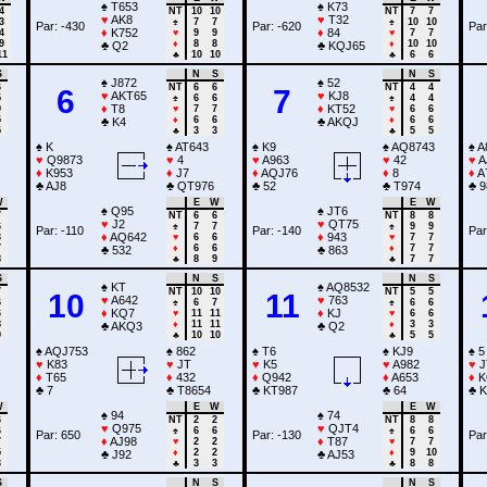
♠
T653
♠
K73
4
NT
10
10
NT
7
7
♥
AK8
♥
T32
3
♠
7
7
♠
10
10
Par: -430
Par: -620
Par
♦
K752
♦
84
4
♥
9
9
♥
7
7
9
♦
8
8
♦
10
10
♣
Q2
♣
KQJ65
11
♣
10
10
♣
6
6
S
N
S
N
S
♠
J872
♠
52
6
NT
6
6
NT
4
4
6
7
♥
AKT65
♥
KJ8
5
♠
6
6
♠
4
4
♦
T8
♦
KT52
9
♥
7
7
♥
6
6
5
♦
6
6
♦
6
6
♣
K4
♣
AKQJ
5
♣
3
3
♣
5
5
♠
K
♠
AT643
♠
K9
♠
AQ8743
♠
A
♥
Q9873
♥
4
♥
A963
♥
42
♥
A
♦
K953
♦
J7
♦
AQJ76
♦
8
♦
A
♣
AJ8
♣
QT976
♣
52
♣
T974
♣
9
W
E
W
E
W
♠
Q95
♠
JT6
7
NT
6
6
NT
8
8
♥
J2
♥
QT75
6
♠
7
7
♠
9
9
Par: -110
Par: -140
Par
♦
AQ642
♦
943
3
♥
6
6
♥
7
7
7
♦
6
6
♦
7
7
♣
532
♣
863
8
♣
8
9
♣
7
7
S
N
S
N
S
♠
KT
♠
AQ8532
7
NT
10
10
NT
5
5
10
11
♥
A642
♥
763
6
♠
6
7
♠
6
6
♦
KQ7
♦
KJ
6
♥
11
11
♥
6
6
8
♦
11
11
♦
3
3
♣
AKQ3
♣
Q2
9
♣
10
10
♣
5
5
♠
AQJ753
♠
862
♠
T6
♠
KJ9
♠
5
♥
K83
♥
JT
♥
K5
♥
A982
♥
J
♦
T65
♦
432
♦
Q942
♦
A653
♦
K
♣
7
♣
T8654
♣
KT987
♣
64
♣
K
W
E
W
E
W
♠
94
♠
74
6
NT
2
2
NT
8
8
♥
Q975
♥
QJT4
6
♠
6
6
♠
6
6
Par: 650
Par: -130
Par
♦
AJ98
♦
T87
7
♥
2
2
♥
7
7
5
♦
2
2
♦
9
10
♣
J92
♣
AJ53
3
♣
3
3
♣
8
8
S
N
S
N
S