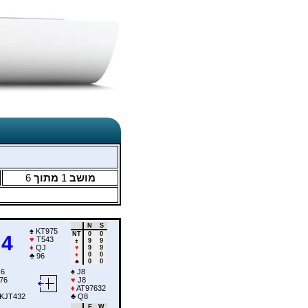
6
מתוך
1
מושב
N
S
♠
KT975
NT
0
0
4
♥
T543
♠
9
9
♦
QJ
♥
9
9
♦
0
0
♣
96
♣
0
0
6
♠
J8
76
♥
J8
♦
AT97632
KJT432
♣
Q8
E
W