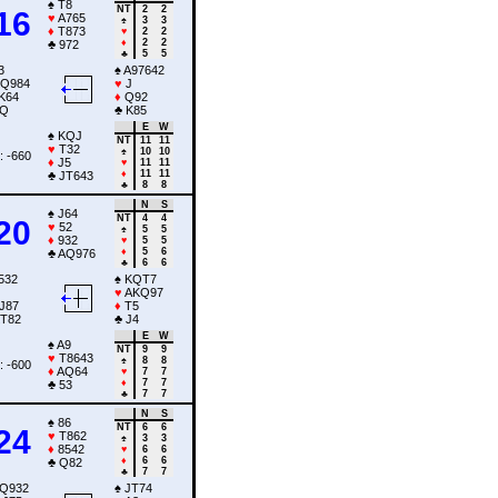
♠
T8
NT
2
2
16
♥
A765
♠
3
3
♦
T873
♥
2
2
♦
2
2
♣
972
♣
5
5
3
♠
A97642
Q984
♥
J
K64
♦
Q92
Q
♣
K85
E
W
♠
KQJ
NT
11
11
♥
T32
♠
10
10
: -660
♦
J5
♥
11
11
♦
11
11
♣
JT643
♣
8
8
N
S
♠
J64
NT
4
4
20
♥
52
♠
5
5
♦
932
♥
5
5
♦
5
6
♣
AQ976
♣
6
6
532
♠
KQT7
♥
AKQ97
J87
♦
T5
T82
♣
J4
E
W
♠
A9
NT
9
9
♥
T8643
♠
8
8
: -600
♦
AQ64
♥
7
7
♦
7
7
♣
53
♣
7
7
N
S
♠
86
NT
6
6
24
♥
T862
♠
3
3
♦
8542
♥
6
6
♦
6
6
♣
Q82
♣
7
7
Q932
♠
JT74