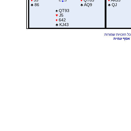
♣
86
♣
AQ9
♣
QJ
♠
QT93
♥
J5
♦
642
♣
KJ43
אסף עמית