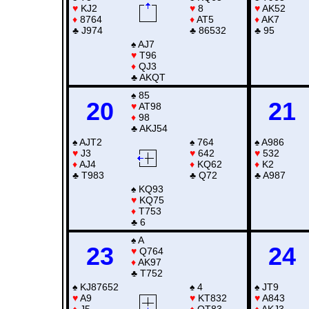
♥
KJ2
♥
8
♥
AK52
♦
8764
♦
AT5
♦
AK7
♣
J974
♣
86532
♣
95
♠
AJ7
♥
T96
♦
QJ3
♣
AKQT
♠
85
20
21
♥
AT98
♦
98
♣
AKJ54
♠
AJT2
♠
764
♠
A986
♥
J3
♥
642
♥
532
♦
AJ4
♦
KQ62
♦
K2
♣
T983
♣
Q72
♣
A987
♠
KQ93
♥
KQ75
♦
T753
♣
6
♠
A
23
24
♥
Q764
♦
AK97
♣
T752
♠
KJ87652
♠
4
♠
JT9
♥
A9
♥
KT832
♥
A843
♦
J5
♦
QT83
♦
AKJ3