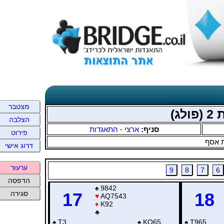
מצטבר
הצלבה
סניף:
ארצי - התאגדות
פירוט
 אסף
דרוג אישי
ערעור
9
8
7
6
הדפסה
♠
9842
17
18
סגירה
♥
AQ7543
♦
K92
♣
♠
T3
♠
KQ65
♠
T965