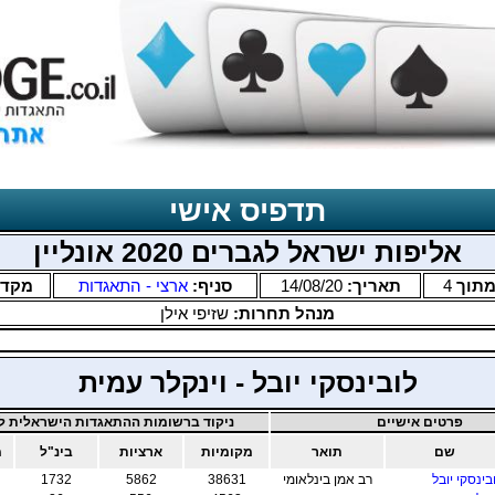
תדפיס אישי
אליפות ישראל לגברים 2020 אונליין
תוך
4
תאריך:
14/08/20
סניף:
ארצי - התאגדות
מקד
מנהל תחרות:
שזיפי אילן
לובינסקי יובל - וינקלר עמית
פרטים אישיים
ניקוד ברשומות ההתאגדות הישראלית לב
שם
תואר
מקומיות
ארציות
בינ"ל
מ
בינסקי יובל
רב אמן בינלאומי
38631
5862
1732