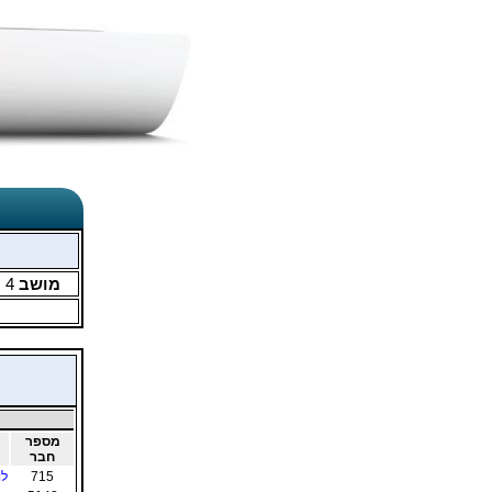
מושב
4
מ
מספר
חבר
715
לו