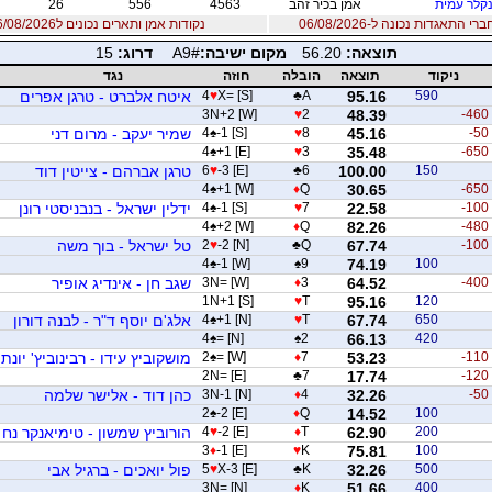
נקלר עמית
אמן בכיר זהב
4563
556
26
 התאגדות נכונה ל-06/08/2026
נקודות אמן ותארים נכונים ל06/08/2026
תוצאה:
56.20
מקום ישיבה:
A9#
דרוג:
15
ניקוד
תוצאה
הובלה
חוזה
נגד
590
95.16
A
♣
X= [S]
♥
4
איטח אלברט - טרגן אפרים
3N+2 [W]
♥
2
48.39
-460
-50
45.16
8
♥
-1 [S]
♠
4
שמיר יעקב - מרום דני
4
♠
+1 [E]
♥
3
35.48
-650
150
100.00
6
♣
-3 [E]
♥
6
טרגן אברהם - צייטין דוד
4
♠
+1 [W]
♦
Q
30.65
-650
-100
22.58
7
♥
-1 [S]
♠
4
ידלין ישראל - בנבניסטי רונן
4
♠
+2 [W]
♦
Q
82.26
-480
-100
67.74
Q
♣
-2 [N]
♥
2
טל ישראל - בוך משה
4
♠
-1 [W]
♠
9
74.19
100
-400
64.52
3
♦
3N= [W]
שגב חן - אינדיג אופיר
1N+1 [S]
♥
T
95.16
120
650
67.74
T
♥
+1 [N]
♠
4
אלג'ם יוסף ד"ר - לבנה דורון
4
♠
= [N]
♠
2
66.13
420
-110
53.23
7
♦
= [W]
♠
2
מושקוביץ עידו - רבינוביץ' יונתן
2N= [E]
♣
7
17.74
-120
-50
32.26
4
♦
3N-1 [N]
כהן דוד - אלישר שלמה
2
♠
-2 [E]
♦
Q
14.52
100
200
62.90
T
♦
-2 [E]
♥
4
הורוביץ שמשון - טימיאנקר נח
3
♦
-1 [E]
♥
K
75.81
100
500
32.26
K
♣
X-3 [E]
♥
5
פול יואכים - ברגיל אבי
3N= [N]
♦
K
51.66
400