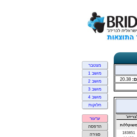
מצטבר
מושב 1
ם:
20.38
מושב 2
מושב 3
מושב 4
חלוקות
רידג'
ערעור
שוקללות
הדפסה
183851
סגירה