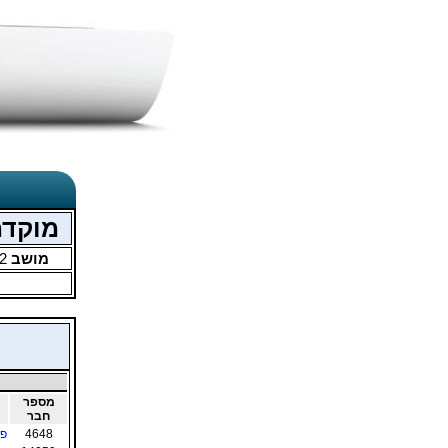
מוקדמות
מושב
2
מספר
חבר
4648
פר