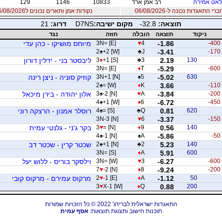
אט אמירה
רב אמן ארד
10833
1146
129
 התאגדות נכונה ל-06/08/2026
נקודות אמן ותארים נכונים ל06/08/2026
תוצאה:
-32.8
מקום ישיבה:
D7NS
דרוג:
21
ניקוד
תוצאה
הובלה
חוזה
נגד
-400
-1.86
4
♥
3N= [E]
מיוחס מושיקו - כהן עדי
2
♠
+2 [W]
♣
J
-3.41
-170
130
2.19
3
♣
+1 [S]
♦
3
ליבסטר בני - ידלין דורון
3N= [E]
♦
T
-5.29
-600
630
-5.02
5
♠
3N+1 [N]
קוזיק סוניה - ניצן רינה
2
♠
= [W]
♦
K
3.66
-110
-200
-3.84
A
♥
-2 [N]
♠
3
אלון יהודה - בירן מיכאל
4
♠
+1 [W]
♦
6
-6.72
-450
620
0.81
Q
♣
= [S]
♠
4
רוסלר אמנון - הרצקה רוני
3N-3 [N]
♥
6
-3.37
-150
140
0.56
9
♦
= [N]
♥
3
בקר ג'ני - גלנטי עמית
4
♠
-1 [N]
♠
A
-5.86
-50
140
5.23
2
♣
+1 [N]
♠
2
שכטר קרין - שכטר דב
3N= [S]
♦
A
5.91
600
-600
-6.27
3
♥
3N= [W]
וילסקר בוריס - ללוש יעל
7
♥
-2 [N]
♦
8
-9.24
-200
50
-1.12
A
♦
-1 [E]
♥
2
מרקוס עמירם - מרקוס קובי
3
♥
X-1 [W]
♦
Q
0.88
200
התאגדות ישראלית לברידג' 2022 © כל הזכויות שמורות
תוכנות חישוב ותצוגת תוצאות:
אסף עמית