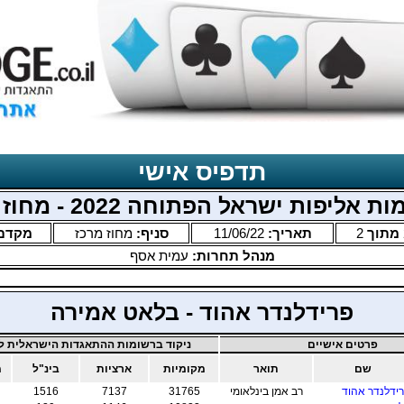
תדפיס אישי
 אליפות ישראל הפתוחה 2022 - מחוז מרכז
מתוך
2
תאריך:
11/06/22
סניף:
מחוז מרכז
מקדם
מנהל תחרות:
עמית אסף
פרידלנדר אהוד - בלאט אמירה
פרטים אישיים
ניקוד ברשומות ההתאגדות הישראלית לב
שם
תואר
מקומיות
ארציות
בינ"ל
מ
ידלנדר אהוד
רב אמן בינלאומי
31765
7137
1516