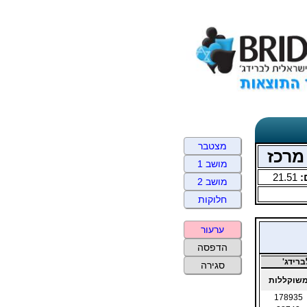
מצטבר
מושב 1
:
21.51
מושב 2
חלוקות
ערעור
הדפסה
רידג'
סגירה
שוקללות
178935