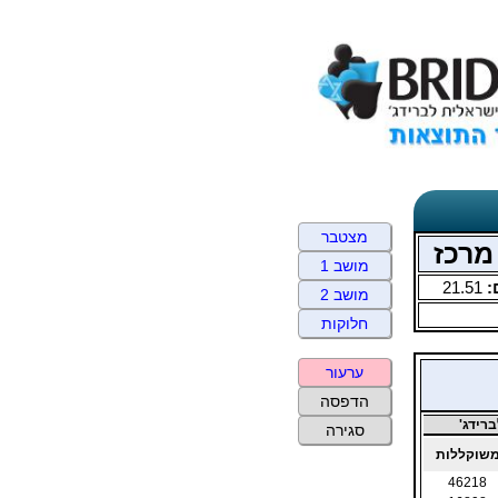
מצטבר
מושב 1
:
21.51
מושב 2
חלוקות
ערעור
הדפסה
רידג'
סגירה
שוקללות
46218