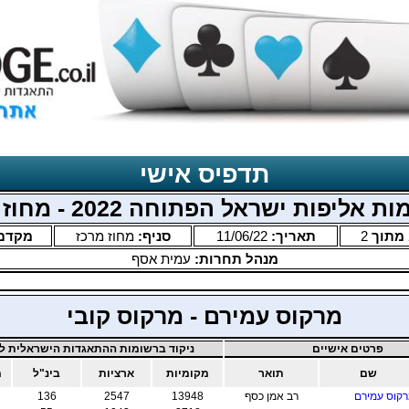
תדפיס אישי
 אליפות ישראל הפתוחה 2022 - מחוז מרכז
מתוך
2
תאריך:
11/06/22
סניף:
מחוז מרכז
מקדם
מנהל תחרות:
עמית אסף
מרקוס עמירם - מרקוס קובי
פרטים אישיים
ניקוד ברשומות ההתאגדות הישראלית לב
שם
תואר
מקומיות
ארציות
בינ"ל
מ
קוס עמירם
רב אמן כסף
13948
2547
136