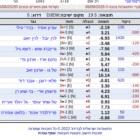
קוס קובי
רב אמן
3718
1043
55
 התאגדות נכונה ל-06/08/2026
נקודות אמן ותארים נכונים ל06/08/2026
תוצאה:
19.5
מקום ישיבה:
D3EW
דרוג:
5
ניקוד
תוצאה
הובלה
חוזה
נגד
130
-2.19
3
♣
+1 [S]
♦
3
עציון אמיר - בנירי עילי
4
♥
-5 [N]
♠
A
3.21
-500
1430
-6.93
8
♦
= [N]
♥
6
לוין יובל - לוין יואב
2N= [E]
♦
2
-3.48
-120
300
-7.56
4
♠
3N-3 [W]
גרינברג שוש - דשא גיל
4
♠
= [W]
♣
3
5.84
-420
500
-2.74
3
♣
X-2 [E]
♦
2
נחום ארז - ארנון גדי
3N-2 [N]
♦
5
5.47
-200
110
-4.81
K
♠
= [S]
♥
2
טל גו - ארנון זאב
6N= [W]
♦
J
10.14
-990
620
-0.81
Q
♥
= [S]
♠
4
פלאי רענן - ענבר דוד
3
♥
= [E]
♦
K
3.30
-140
-100
4.23
A
♠
-1 [N]
♥
4
פישמן אדי - בר-שוע רן
4
♠
X-1 [N]
♦
A
6.91
-100
-100
0.93
K
♥
-2 [N]
♠
3
טל-שחר עופר - גל ויגלר אורית
4
♥
-2 [N]
♦
4
7.73
-200
50
1.12
A
♦
-1 [E]
♥
2
פרידלנדר אהוד - בלאט אמירה
3
♥
X-1 [W]
♦
Q
-0.88
200
התאגדות ישראלית לברידג' 2022 © כל הזכויות שמורות
תוכנות חישוב ותצוגת תוצאות:
אסף עמית