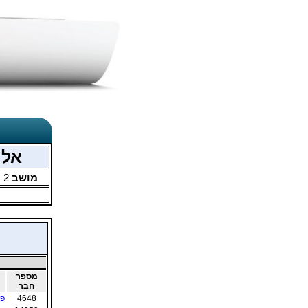
אליפ
מושב
2
מ
מספר
חבר
4648
פר