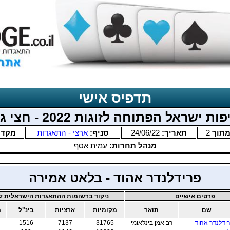
תדפיס אישי
ות ישראל הפתוחה לזוגות 2022 - חצי גמר
תוך
2
תאריך:
24/06/22
סניף:
ארצי - התאגדות
מקדם
מנהל תחרות:
עמית אסף
פרידלנדר אהוד - בלאט אמירה
פרטים אישיים
ניקוד ברשומות ההתאגדות הישראלית לב
שם
תואר
מקומיות
ארציות
בינ"ל
מ
ידלנדר אהוד
רב אמן בינלאומי
31765
7137
1516