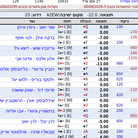
אט אמירה
רב אמן ארד
10833
1146
129
 התאגדות נכונה ל-06/08/2026
נקודות אמן ותארים נכונים ל06/08/2026
תוצאה:
-22.0
מקום ישיבה:
A2EW
דרוג:
23
ניקוד
תוצאה
הובלה
חוזה
נגד
130
0.00
Q
♥
+1 [N]
♦
3
שור יואב - גיסין איתן
3
♠
+1 [E]
♠
8
0.00
-170
-120
-7.00
9
♠
2N= [E]
ברקת אילן - לנגי אסף
3
♠
-1 [E]
♠
T
-6.00
100
-450
0.00
K
♣
+1 [W]
♠
4
גרינברג שוש - דשא גיל
2
♠
+1 [E]
♣
K
-5.00
-140
-1370
14.00
A
♠
= [E]
♣
6
אלון אלכס - אדטו אבי
6
♥
= [S]
♥
2
-11.00
980
-420
8.00
7
♣
= [W]
♠
4
וינביץ גריגורי - בליזובסקי אלינה
4
♥
+1 [N]
♣
A
-11.00
650
620
-5.00
A
♥
= [S]
♠
4
וילסקר בוריס - ללוש יעל
2N= [N]
♠
J
4.00
120
-110
2.00
3
♥
= [E]
♣
3
סרוסי דוד - שונק שושנה
4
♥
= [N]
♦
4
1.00
420
-130
0.00
A
♣
+1 [W]
♦
3
שידלובסקי אורן - הרשקוביץ ש
4
♠
= [S]
♥
J
0.00
620
200
-7.00
A
♠
-2 [W]
♥
4
ברנשטיין גרגורי - עבו עליזה
4
♠
+1 [E]
♥
Q
0.00
-650
600
-5.00
K
♦
= [N]
♣
5
לוין יובל - לוין יואב
4
♦
= [E]
♣
T
3.00
-130
100
-3.00
A
♦
-1 [E]
♣
4
קובאליו סרגיו - פרלמוטר אריק
4
♠
X-2 [W]
♠
2
4.00
300