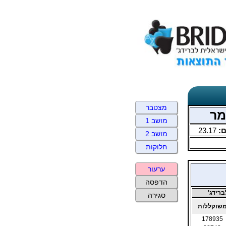
מצטבר
מושב 1
:
23.17
מושב 2
חלוקות
ערעור
הדפסה
רידג'
סגירה
שוקללות
178935