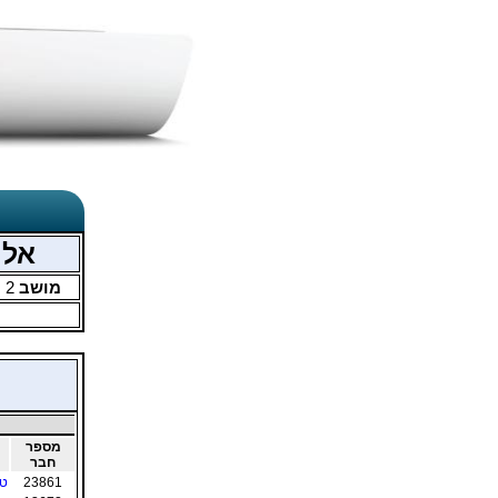
אליפ
מושב
2
מ
מספר
חבר
23861
טל