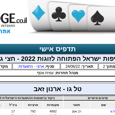
תדפיס אישי
ות ישראל הפתוחה לזוגות 2022 - חצי גמר
תוך
2
תאריך:
24/06/22
סניף:
ארצי - התאגדות
מקדם
מנהל תחרות:
עמית אסף
טל גו - ארנון זאב
פרטים אישיים
ניקוד ברשומות ההתאגדות הישראלית לב
שם
תואר
מקומיות
ארציות
בינ"ל
מ
 גו
רב אמן
4682
792
17