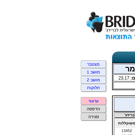
מצטבר
מושב 1
:
23.17
מושב 2
חלוקות
ערעור
הדפסה
רידג'
סגירה
שוקללות
13452