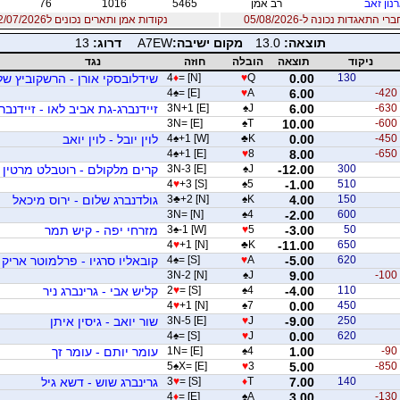
נון זאב
רב אמן
5465
1016
76
 התאגדות נכונה ל-05/08/2026
נקודות אמן ותארים נכונים ל12/07/2026
תוצאה:
13.0
מקום ישיבה:
A7EW
דרוג:
13
ניקוד
תוצאה
הובלה
חוזה
נגד
130
0.00
Q
♥
= [N]
♦
4
שידלובסקי אורן - הרשקוביץ ש
4
♠
= [E]
♥
A
6.00
-420
-630
6.00
J
♠
3N+1 [E]
זיידנברג-גת אביב לאו - זיידנבר
3N= [E]
♠
T
10.00
-600
-450
0.00
K
♣
+1 [W]
♠
4
לוין יובל - לוין יואב
4
♠
+1 [E]
♥
8
8.00
-650
300
-12.00
J
♠
3N-3 [E]
קרים מלקולם - רוטבלט מרטין
4
♥
+3 [S]
♠
5
-1.00
510
150
4.00
K
♠
+2 [N]
♣
3
גולדנברג שלום - ירוס מיכאל
3N= [N]
♠
4
-2.00
600
50
-3.00
5
♥
-1 [W]
♠
3
מזרחי יפה - קיש תמר
4
♥
+1 [N]
♣
K
-11.00
650
620
-5.00
A
♥
= [S]
♠
4
קובאליו סרגיו - פרלמוטר אריק
3N-2 [N]
♠
J
9.00
-100
110
-4.00
4
♠
= [S]
♥
2
קליש אבי - גרינברג ניר
4
♥
+1 [N]
♠
7
0.00
450
250
-9.00
J
♥
3N-5 [E]
שור יואב - גיסין איתן
4
♠
= [S]
♥
J
0.00
620
-90
1.00
4
♠
1N= [E]
עומר יותם - עומר זך
5
♠
X= [E]
♥
3
5.00
-850
140
7.00
T
♦
= [S]
♥
3
גרינברג שוש - דשא גיל
4
♦
= [E]
♠
A
3.00
-130