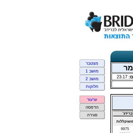
מצטבר
מושב 1
:
23.17
מושב 2
חלוקות
ערעור
הדפסה
רידג'
סגירה
שוקללות
9975