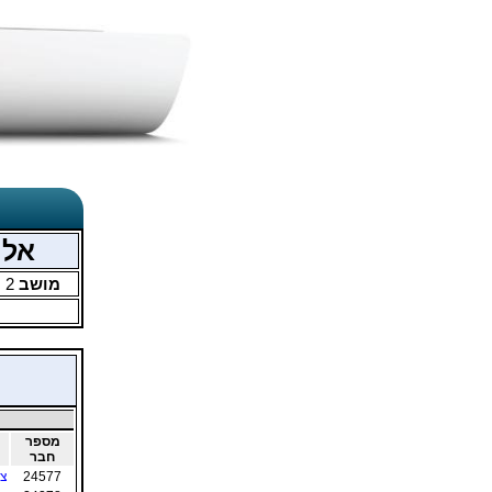
אליפ
מושב
2
מ
מספר
חבר
24577
צו