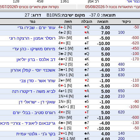
צור אור
רב אמן
1361
458
128
 התאגדות נכונה ל-05/08/2026
נקודות אמן ותארים נכונים ל12/07/2026
תוצאה:
-37.0
מקום ישיבה:
B10NS
דרוג:
27
ניקוד
תוצאה
הובלה
חוזה
נגד
-50
-5.00
Q
♥
-1 [N]
♦
4
עוזר יורם - שבירו גדי
4
♠
-2 [E]
♥
A
7.00
100
-600
-5.00
4
♠
3N= [W]
רוסלר אמנון - הרצקה רוני
4
♥
= [E]
♠
T
-10.00
-620
-450
0.00
K
♣
+1 [W]
♠
4
מיוחס מושיקו - כהן עדי
3
♣
-2 [N]
♠
Q
5.00
-100
-170
6.00
K
♠
+2 [E]
♣
4
דב אלכס - ברון יוליאן
4
♥
+2 [S]
♠
5
0.00
480
130
-4.00
7
♣
+1 [N]
♣
3
אשכנזי יוסי - קפלן אהרון
3N+1 [N]
♠
4
3.00
630
-110
-1.00
2
♥
= [W]
♠
2
שחר אשר - סדן צבי
6
♥
-1 [N]
♣
A
-5.00
-100
650
5.00
A
♥
+1 [S]
♠
4
לביא משה - דיקטרו רנה
1N+4 [N]
♣
4
-2.00
210
-90
-1.00
5
♠
1N= [E]
שאקי דן - ישראלי דן
5
♠
X+1 [E]
♥
3
-9.00
-1050
620
5.00
T
♦
= [S]
♥
4
רוגרס סטיב - בבלי יורם
3N= [W]
♠
7
-11.00
-600
-130
-4.00
7
♣
= [W]
♣
4
גרינבאום ליאוניד - צורניי מיכא
6
♦
-1 [S]
♥
7
-10.00
-50
140
4.00
A
♣
+1 [N]
♥
2
בקר ג'ני - גלנטי עמית
3
♥
X-1 [W]
♣
K
4.00
200