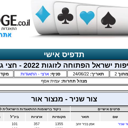
תדפיס אישי
ות ישראל הפתוחה לזוגות 2022 - חצי גמר
תוך
2
תאריך:
24/06/22
סניף:
ארצי - התאגדות
מקדם
מנהל תחרות:
עמית אסף
צור שניר - מנצור אור
פרטים אישיים
ניקוד ברשומות ההתאגדות הישראלית לב
שם
תואר
מקומיות
ארציות
בינ"ל
מ
ר שניר
אמן בכיר זהב
1355
357
101