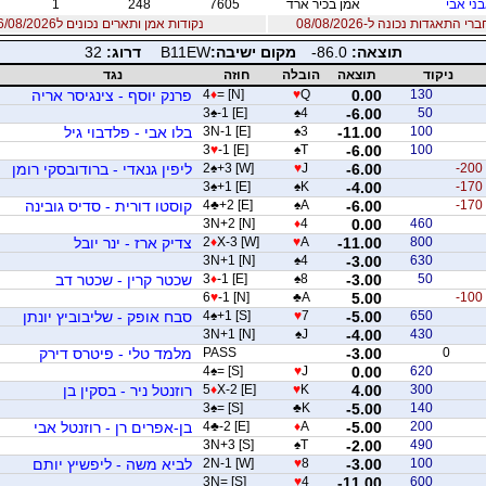
ני אבי
אמן בכיר ארד
7605
248
1
 התאגדות נכונה ל-08/08/2026
נקודות אמן ותארים נכונים ל06/08/2026
תוצאה:
-86.0
מקום ישיבה:
B11EW
דרוג:
32
ניקוד
תוצאה
הובלה
חוזה
נגד
130
0.00
Q
♥
= [N]
♦
4
פרנק יוסף - צינגיסר אריה
3
♠
-1 [E]
♠
4
-6.00
50
100
-11.00
3
♠
3N-1 [E]
בלו אבי - פלדבוי גיל
3
♥
-1 [E]
♠
T
-6.00
100
-200
-6.00
J
♥
+3 [W]
♠
2
ליפין גנאדי - ברודובסקי רומן
3
♠
+1 [E]
♠
K
-4.00
-170
-170
-6.00
A
♠
+2 [E]
♣
4
קוסטו דורית - סדיס גובינה
3N+2 [N]
♦
4
0.00
460
800
-11.00
A
♥
X-3 [W]
♦
2
צדיק ארז - ינר יובל
3N+1 [N]
♠
4
-3.00
630
50
-3.00
8
♠
-1 [E]
♦
3
שכטר קרין - שכטר דב
6
♥
-1 [N]
♣
A
5.00
-100
650
-5.00
7
♥
+1 [S]
♠
4
סבח אופק - שליבוביץ יונתן
3N+1 [N]
♠
J
-4.00
430
0
-3.00
PASS
מלמד טלי - פיטרס דירק
4
♠
= [S]
♥
J
0.00
620
300
4.00
K
♥
X-2 [E]
♦
5
רוזנטל ניר - בסקין בן
3
♠
= [S]
♣
K
-5.00
140
200
-5.00
A
♦
-2 [E]
♣
4
בן-אפרים רן - רוזנטל אבי
3N+3 [S]
♠
T
-2.00
490
100
-3.00
8
♥
2N-1 [W]
לביא משה - ליפשיץ יותם
3N= [S]
♥
4
-11.00
600