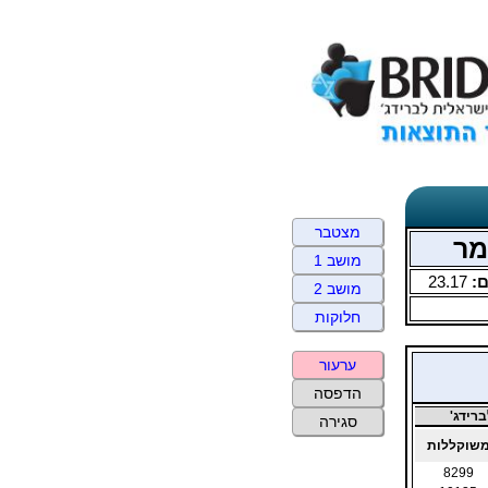
מצטבר
מושב 1
:
23.17
מושב 2
חלוקות
ערעור
הדפסה
רידג'
סגירה
שוקללות
8299