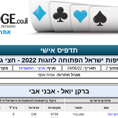
תדפיס אישי
ות ישראל הפתוחה לזוגות 2022 - חצי גמר
תוך
2
תאריך:
24/06/22
סניף:
ארצי - התאגדות
מקדם
מנהל תחרות:
עמית אסף
ברקן יואל - אבני אבי
פרטים אישיים
ניקוד ברשומות ההתאגדות הישראלית לב
שם
תואר
מקומיות
ארציות
בינ"ל
מ
קן יואל
אמן בכיר
6739
156
0