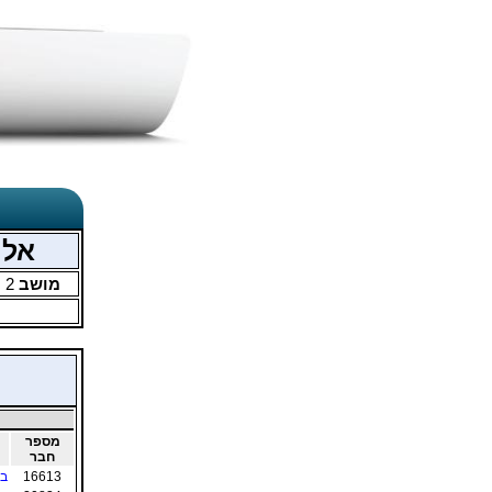
אליפ
מושב
2
מ
מספר
חבר
16613
בר