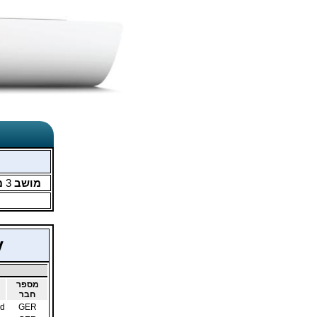
מושב
3
מ
y
מספר
חבר
nd
GER