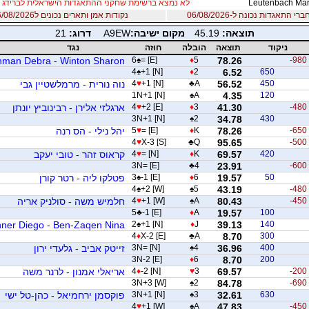
Leutenbach Ma
לא נמצא ברשימת שחקני ההתאגדות הישראלית לברידג
 התאגדות נכונה ל-06/08/2026
נקודות אמן ותארים נכונים ל06/08/2026
תוצאה:
45.19
מקום ישיבה:
A9EW
דרוג:
21
ניקוד
תוצאה
הובלה
חוזה
נגד
nman Debra - Winton Sharon
6
♠
= [E]
♦
5
78.26
-980
4
♠
+1 [N]
♦
2
6.52
650
450
56.52
A
♣
+1 [N]
♥
4
נוה נורית - מרמלשטיין גבי
1N+1 [N]
♠
A
4.35
120
-480
41.30
3
♦
+2 [E]
♥
4
ארגלזי אלירן - רבינוביץ יונתן
3N+1 [N]
♠
2
34.78
430
-650
78.26
K
♦
= [E]
♥
5
יהל נילי - הס רנה
4
♥
X-3 [S]
♣
Q
95.65
-500
420
69.57
K
♦
= [N]
♥
4
קראוס זהר - טובי יעקב
3N= [E]
♣
4
23.91
-600
50
19.57
6
♦
-1 [E]
♠
3
פטלקו ליה - רטר קורן
4
♠
+2 [W]
♠
5
43.19
-480
-450
80.43
A
♠
+1 [W]
♥
4
חלמיש משה - סולניק אריה
5
♣
-1 [E]
♦
A
19.57
100
ner Diego - Ben-Zaqen Nina
2
♠
+1 [N]
♦
J
39.13
140
4
♦
X-2 [E]
♣
A
8.70
300
400
36.96
4
♠
3N= [N]
זייטק אביב - גלעדי ירון
3N-2 [E]
♦
6
8.70
200
-200
69.57
3
♥
-2 [N]
♦
4
אריאלי אמנון - לרנר משה
3N+3 [W]
♠
2
84.78
-690
630
32.61
3
♠
3N+1 [N]
פוקסמן ירחמיאל - כהן-טל ישי
4
♥
+1 [W]
♠
A
47.83
-450