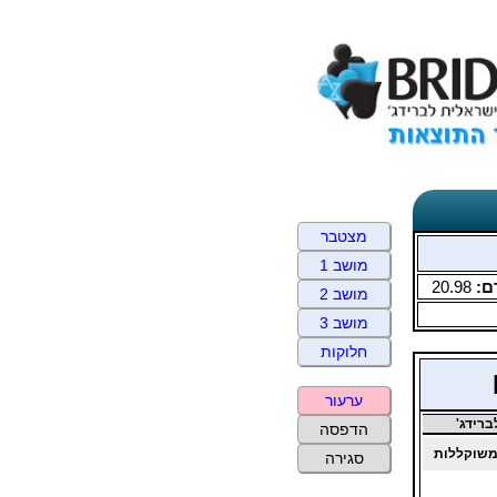
מצטבר
מושב 1
ם:
20.98
מושב 2
מושב 3
חלוקות
ערעור
רידג'
הדפסה
שוקללות
סגירה