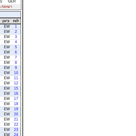
ry
GER
רשימת חברי
לוח
כיוון
EW
1
EW
2
EW
3
EW
4
EW
5
EW
6
EW
7
EW
8
EW
9
EW
10
EW
11
EW
12
EW
15
EW
16
EW
17
EW
18
EW
19
EW
20
EW
21
EW
22
EW
23
EW
24