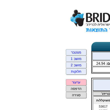
מצטבר
מושב 1
ם:
24.94
מושב 2
חלוקות
ערעור
הדפסה
רידג'
סגירה
שוקללות
53617