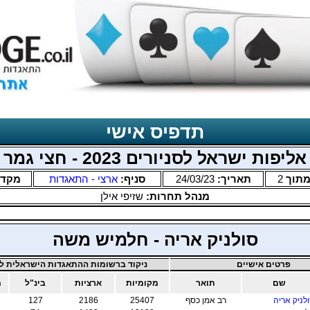
תדפיס אישי
אליפות ישראל לסניורים 2023 - חצי גמר
תוך
2
תאריך:
24/03/23
סניף:
ארצי - התאגדות
מקד
מנהל תחרות:
שזיפי אילן
סולניק אריה - חלמיש משה
פרטים אישיים
ניקוד ברשומות ההתאגדות הישראלית לב
שם
תואר
מקומיות
ארציות
בינ"ל
מ
לניק אריה
רב אמן כסף
25407
2186
127