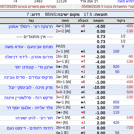
מיש משה
רב אמן ארד
12128
1483
74
 התאגדות נכונה ל-05/08/2026
נקודות אמן ותארים נכונים ל12/07/2026
תוצאה:
17.5
מקום ישיבה:
B5NS
דרוג:
7
ניקוד
תוצאה
הובלה
חוזה
נגד
-450
-4.00
8
♦
+1 [W]
♠
4
הרצקה רוני - רוסלר אמנון
2
♦
+2 [W]
♣
4
0.00
-130
1/2
0.73
---- אין מתנגדים ----
0.73
1/2
0
0.00
PASS
מנחם אבינועם - עזרא משה
2
♦
-1 [W]
♣
8
6.00
100
-90
-2.00
4
♥
1N= [E]
מירום אהרון - לידור דניאלה
3
♦
+1 [E]
♥
T
-4.00
-130
920
5.00
K
♦
= [N]
♣
6
ארנון גדי - קונפינו יוסי
1N-1 [E]
♥
J
2.00
50
-110
-2.00
J
♣
= [W]
♠
2
מרקוס עמירם - סדיס גובינה
3N+1 [W]
♦
8
-1.00
-430
-100
-10.00
4
♠
-1 [S]
♦
5
מרק מיכה - לובינסקי יובל
5
♦
X-3 [N]
♠
K
-9.00
-500
-150
-1.00
A
♠
+2 [E]
♦
3
פרקש רות - פרלשטיין אינגה
4
♠
+1 [N]
♣
A
3.00
650
150
1.00
4
♣
2N+1 [N]
פלד עליזה - אלגם יוסף דר
3
♣
= [N]
♥
8
-1.00
110
-140
-2.00
K
♦
+1 [W]
♠
2
תור רוני - לויט ישעיהו
4
♥
= [N]
♦
J
2.00
420
-720
8.00
4
♦
3N+4 [E]
רחימי רחמים - דימנט נעם
4
♠
-1 [E]
♣
9
8.00
50