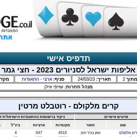
תדפיס אישי
אליפות ישראל לסניורים 2023 - חצי גמר
תוך
2
תאריך:
24/03/23
סניף:
ארצי - התאגדות
מקד
מנהל תחרות:
שזיפי אילן
קרים מלקולם - רוטבלט מרטין
פרטים אישיים
ניקוד ברשומות ההתאגדות הישראלית לב
שם
תואר
מקומיות
ארציות
בינ"ל
מ
ים מלקולם
אמן בכיר זהב
4515
547
4