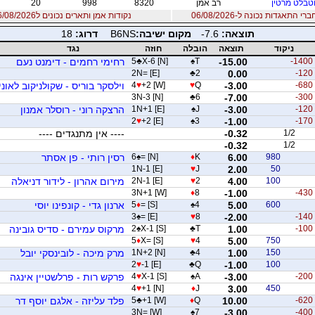
טבלט מרטין
רב אמן
8320
998
20
 התאגדות נכונה ל-06/08/2026
נקודות אמן ותארים נכונים ל06/08/2026
תוצאה:
-7.6
מקום ישיבה:
B6NS
דרוג:
18
ניקוד
תוצאה
הובלה
חוזה
נגד
-1400
-15.00
T
♠
X-6 [N]
♣
5
רחימי רחמים - דימנט נעם
2N= [E]
♣
2
0.00
-120
-680
-3.00
Q
♥
+2 [W]
♥
4
וילסקר בוריס - שקולניקוב לאוני
3N-3 [N]
♣
6
-7.00
-300
-120
-3.00
J
♠
1N+1 [E]
הרצקה רוני - רוסלר אמנון
2
♥
+2 [E]
♠
3
-1.00
-170
1/2
-0.32
---- אין מתנגדים ----
-0.32
1/2
980
6.00
K
♦
= [N]
♠
6
רסין רותי - פן אסתר
1N-1 [E]
♥
J
2.00
50
100
4.00
2
♥
2N-1 [E]
מירום אהרון - לידור דניאלה
3N+1 [W]
♦
8
-1.00
-430
600
5.00
4
♠
= [S]
♦
5
ארנון גדי - קונפינו יוסי
3
♠
= [E]
♥
8
-2.00
-140
-100
1.00
T
♣
X-1 [S]
♠
2
מרקוס עמירם - סדיס גובינה
5
♦
X= [S]
♥
4
5.00
750
150
1.00
4
♣
1N+2 [N]
מרק מיכה - לובינסקי יובל
2
♥
-1 [E]
♣
Q
-1.00
100
-200
-3.00
A
♠
X-1 [S]
♥
4
פרקש רות - פרלשטיין אינגה
4
♥
+1 [N]
♦
J
3.00
450
-620
10.00
Q
♦
+1 [W]
♣
5
פלד עליזה - אלגם יוסף דר
3N= [W]
♠
7
-3.00
-400