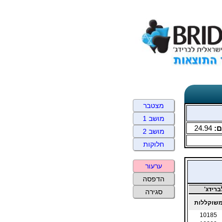
מצטבר
מושב 1
ם:
24.94
מושב 2
חלוקות
ערעור
הדפסה
רידג'
סגירה
שוקללות
10185