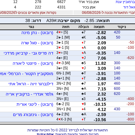
רמוביץ ענת
אמן בכיר ארד
6827
278
12
אל דוד
אמן בכיר
4331
222
4
 התאגדות נכונה ל-06/08/2026
נקודות אמן ותארים נכונים ל06/08/2026
תוצאה:
-2.85
מקום ישיבה:
A39#
דרוג:
38
ניקוד
תוצאה
הובלה
חוזה
נגד
420
-2.82
7
♠
= [S]
♥
4
(רובוט) - נתן מינה
2
♠
-1 [W]
♠
K
-5.06
50
-50
2.09
7
♦
-1 [S]
♠
3
(רובוט) - סגל שרה
3
♥
-1 [S]
♦
A
0.00
-100
140
-0.35
A
♦
= [S]
♥
3
דה פריס גבי - קרביאן מרדכי
4
♠
= [E]
♥
J
7.06
-620
300
11.82
5
♣
-3 [W]
♥
4
(רובוט) - פיזנטי ליאורה
3
♠
= [S]
♥
J
3.09
140
100
-3.91
T
♣
6N-1 [W]
מוסקוביץ הקטור - הכרמלי אמל
2
♠
+1 [N]
♦
T
-2.88
140
460
1.97
7
♣
3N+2 [N]
דילנברגר זיוה - הראל אתי
3N= [N]
♣
A
7.15
600
620
2.32
4
♣
= [N]
♠
4
גלסר אנדרי - ברקוביץ אריה
3N= [E]
♠
3
-4.15
-400
-200
-10.15
8
♥
-2 [S]
♣
6
(רובוט) - ליטני אורית
3N+1 [N]
♦
4
4.12
430
-100
-2.59
A
♣
-2 [N]
♠
4
(רובוט) - גינזבורג מרים
4
♥
X-3 [N]
♦
T
-10.56
-800
התאגדות ישראלית לברידג' 2022 © כל הזכויות שמורות
תוכנות חישוב ותצוגת תוצאות:
אסף עמית