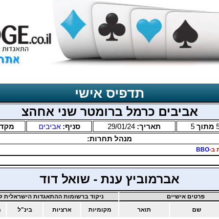
תדפיס אישי
אביבים כרמל ברומטר שני אחהצ
מתוך
5
תאריך:
29/01/24
סניף:
אביבים
מקד
מנהל תחרות:
 ב-
BBO
אברמוביץ ענת - שואל דוד
פרטים אישיים
ניקוד ברשומות ההתאגדות הישראלית לב
שם
תואר
מקומיות
ארציות
בינ"ל
מ