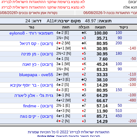
ובוט)
לא נמצא ברשימת שחקני ההתאגדות הישראלית לברידג
נא אלה
לא נמצא ברשימת שחקני ההתאגדות הישראלית לברידג
 התאגדות נכונה ל-06/08/2026
נקודות אמן ותארים נכונים ל06/08/2026
תוצאה:
48.97
מקום ישיבה:
A11#
דרוג:
24
ניקוד
תוצאה
הובלה
חוזה
נגד
100
100.00
K
♣
-2 [E]
♠
4
חשמונאי רותי - eylono8
1N= [N]
♦
3
35.71
90
200
80.95
K
♣
-2 [W]
♥
4
(רובוט) - קס דניאל
2
♠
+1 [W]
♥
A
30.95
-140
180
30.95
5
♦
2N+2 [N]
(רובוט) - מן פנינה
4
♠
-1 [S]
♦
3
7.60
-50
100
45.24
K
♦
-1 [W]
♠
3
(רובוט) - כץ זאנה
1N= [N]
♦
7
83.33
90
bluepapa - ove55
2
♠
= [W]
♦
2
33.33
-110
2
♠
+3 [E]
♣
Q
38.10
-200
-100
14.29
5
♥
-2 [S]
♠
4
(רובוט) - בר יוסף עקיבא
4
♦
-3 [E]
♥
3
80.95
150
-100
64.29
5
♠
-1 [N]
♣
3
גזית גלי - אלון ליאורה
4
♠
+2 [W]
♥
2
66.67
-480
50
57.14
7
♠
2N-1 [E]
(רובוט) - findme
4
♠
+3 [N]
♦
2
11.90
510
450
85.71
4
♦
+1 [N]
♠
4
(רובוט) - יקים נוגה
4
♥
-2 [N]
♦
3
14.29
-200
התאגדות ישראלית לברידג' 2022 © כל הזכויות שמורות
תוכנות חישוב ותצוגת תוצאות:
אסף עמית