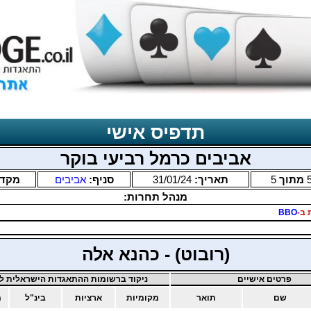
תדפיס אישי
אביבים כרמל רביעי בוקר
מתוך
5
תאריך:
31/01/24
סניף:
אביבים
מקד
מנהל תחרות:
 ב-
BBO
(רובוט) - כהנא אלה
פרטים אישיים
ניקוד ברשומות ההתאגדות הישראלית לב
שם
תואר
מקומיות
ארציות
בינ"ל
מ