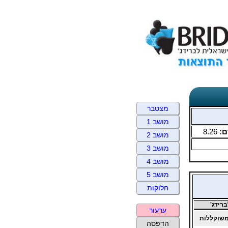
מצטבר
מושב 1
ם:
8.26
מושב 2
מושב 3
מושב 4
מושב 5
חלוקות
רידג'
ערעור
שוקללות
הדפסה