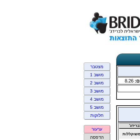
מצטבר
מושב 1
ם:
8.26
מושב 2
מושב 3
מושב 4
מושב 5
חלוקות
רידג'
ערעור
שוקללות
הדפסה