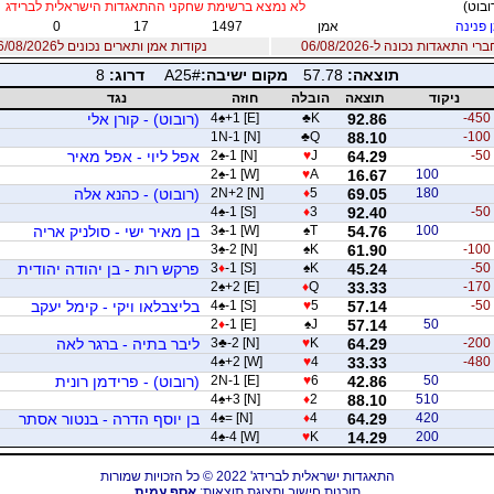
ובוט)
לא נמצא ברשימת שחקני ההתאגדות הישראלית לברידג
 פנינה
אמן
1497
17
0
 התאגדות נכונה ל-06/08/2026
נקודות אמן ותארים נכונים ל06/08/2026
תוצאה:
57.78
מקום ישיבה:
A25#
דרוג:
8
ניקוד
תוצאה
הובלה
חוזה
נגד
-450
92.86
K
♣
+1 [E]
♠
4
(רובוט) - קורן אלי
1N-1 [N]
♣
Q
88.10
-100
-50
64.29
J
♥
-1 [N]
♠
2
אפל ליוי - אפל מאיר
2
♠
-1 [W]
♥
A
16.67
100
180
69.05
5
♦
2N+2 [N]
(רובוט) - כהנא אלה
4
♠
-1 [S]
♦
3
92.40
-50
100
54.76
T
♠
-1 [W]
♠
3
בן מאיר ישי - סולניק אריה
3
♠
-2 [N]
♠
K
61.90
-100
-50
45.24
K
♠
-1 [S]
♦
3
פרקש רות - בן יהודה יהודית
2
♠
+2 [E]
♦
Q
33.33
-170
-50
57.14
5
♥
-1 [S]
♠
4
בליצבלאו ויקי - קימל יעקב
2
♦
-1 [E]
♠
J
57.14
50
-200
64.29
K
♥
-2 [N]
♣
3
ליבר בתיה - ברגר לאה
4
♠
+2 [W]
♥
4
33.33
-480
50
42.86
6
♥
2N-1 [E]
(רובוט) - פרידמן רונית
4
♠
+3 [N]
♦
2
88.10
510
420
64.29
4
♦
= [N]
♠
4
בן יוסף הדרה - בנטור אסתר
4
♠
-4 [W]
♥
K
14.29
200
התאגדות ישראלית לברידג' 2022 © כל הזכויות שמורות
תוכנות חישוב ותצוגת תוצאות:
אסף עמית