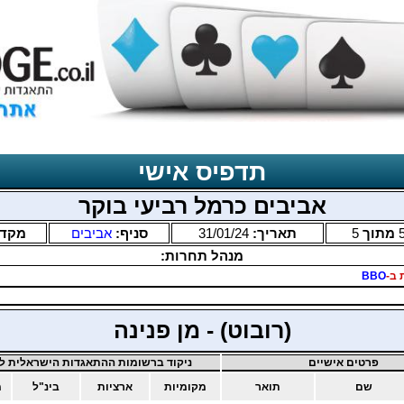
תדפיס אישי
אביבים כרמל רביעי בוקר
מתוך
5
תאריך:
31/01/24
סניף:
אביבים
מקד
מנהל תחרות:
 ב-
BBO
(רובוט) - מן פנינה
פרטים אישיים
ניקוד ברשומות ההתאגדות הישראלית לב
שם
תואר
מקומיות
ארציות
בינ"ל
מ