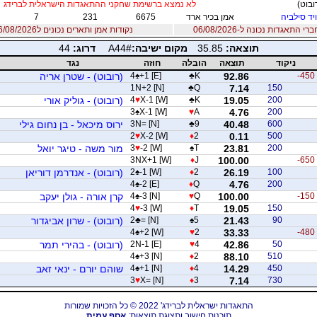
ובוט)
לא נמצא ברשימת שחקני ההתאגדות הישראלית לברידג
יד סילביה
אמן בכיר ארד
6675
231
7
 התאגדות נכונה ל-06/08/2026
נקודות אמן ותארים נכונים ל06/08/2026
תוצאה:
35.85
מקום ישיבה:
A44#
דרוג:
44
ניקוד
תוצאה
הובלה
חוזה
נגד
-450
92.86
K
♣
+1 [E]
♠
4
(רובוט) - שטרן אריה
1N+2 [N]
♣
Q
7.14
150
200
19.05
K
♣
X-1 [W]
♥
4
(רובוט) - גוליק אורי
3
♠
X-1 [W]
♥
A
4.76
200
600
40.48
9
♣
3N= [N]
ירוס מיכאל - בן נחום גילי
2
♥
X-2 [W]
♦
2
0.11
500
200
23.81
T
♠
-2 [W]
♥
3
מור משה - טיגר יואל
3NX+1 [W]
♦
J
100.00
-650
100
26.19
2
♦
-1 [W]
♠
2
(רובוט) - אנדרמן דוריאן
4
♠
-2 [E]
♦
Q
4.76
200
-150
100.00
Q
♥
-3 [N]
♠
4
קרן אורה - גולן יעקב
4
♥
-3 [W]
♦
T
19.05
150
90
21.43
5
♠
= [N]
♣
2
(רובוט) - שרון אביגדור
4
♠
+2 [W]
♥
2
33.33
-480
50
42.86
4
♥
2N-1 [E]
(רובוט) - בהירי תמר
4
♠
+3 [N]
♦
2
88.10
510
450
14.29
4
♦
+1 [N]
♠
4
שוהם יורם - ינאי זאב
3
♥
X= [N]
♦
3
7.14
730
התאגדות ישראלית לברידג' 2022 © כל הזכויות שמורות
תוכנות חישוב ותצוגת תוצאות:
אסף עמית