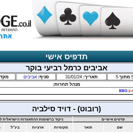
תדפיס אישי
אביבים כרמל רביעי בוקר
מתוך
5
תאריך:
31/01/24
סניף:
אביבים
מקד
מנהל תחרות:
 ב-
BBO
(רובוט) - דויד סילביה
פרטים אישיים
ניקוד ברשומות ההתאגדות הישראלית לב
שם
תואר
מקומיות
ארציות
בינ"ל
מ