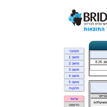
מצטבר
מושב 1
ם:
8.26
מושב 2
מושב 3
מושב 4
מושב 5
חלוקות
רידג'
ערעור
שוקללות
הדפסה