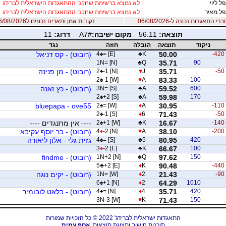
ל ליוי
לא נמצא ברשימת שחקני ההתאגדות הישראלית לברידג
ל מאיר
לא נמצא ברשימת שחקני ההתאגדות הישראלית לברידג
 התאגדות נכונה ל-06/08/2026
נקודות אמן ותארים נכונים ל06/08/2026
תוצאה:
56.11
מקום ישיבה:
A7#
דרוג:
11
ניקוד
תוצאה
הובלה
חוזה
נגד
-420
50.00
K
♣
= [E]
♠
4
(רובוט) - קס דניאל
1N= [N]
♣
Q
35.71
90
-50
35.71
J
♥
-1 [N]
♠
2
(רובוט) - מן פנינה
2
♠
-1 [W]
♥
A
83.33
100
600
59.52
A
♣
3N= [S]
(רובוט) - כץ זאנה
2
♠
+2 [S]
♣
A
59.98
170
bluepapa - ove55
2
♠
= [W]
♦
A
30.95
-110
2
♠
-1 [S]
♦
6
71.43
-50
-140
16.67
K
♣
+1 [W]
♠
2
---- אין מתנגדים ----
-200
38.10
A
♥
-2 [N]
♦
4
(רובוט) - בר יוסף עקיבא
420
80.95
5
♣
= [S]
♠
4
גזית גלי - אלון ליאורה
3
♦
-2 [E]
♣
K
66.67
100
150
97.62
Q
♣
1N+2 [N]
(רובוט) - findme
5
♣
+2 [E]
♦
K
90.48
-440
-90
21.43
2
♦
1N= [W]
(רובוט) - יקים נוגה
6
♠
+1 [N]
♦
2
64.29
1010
420
35.71
4
♦
= [N]
♠
4
(רובוט) - בלאט לובומיר
3N-3 [W]
♥
K
71.43
150
התאגדות ישראלית לברידג' 2022 © כל הזכויות שמורות
תוכנות חישוב ותצוגת תוצאות:
אסף עמית