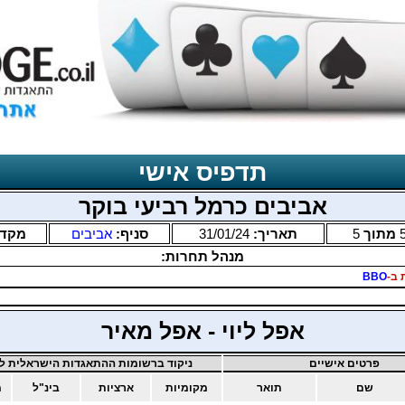
תדפיס אישי
אביבים כרמל רביעי בוקר
מתוך
5
תאריך:
31/01/24
סניף:
אביבים
מקד
מנהל תחרות:
 ב-
BBO
אפל ליוי - אפל מאיר
פרטים אישיים
ניקוד ברשומות ההתאגדות הישראלית לב
שם
תואר
מקומיות
ארציות
בינ"ל
מ