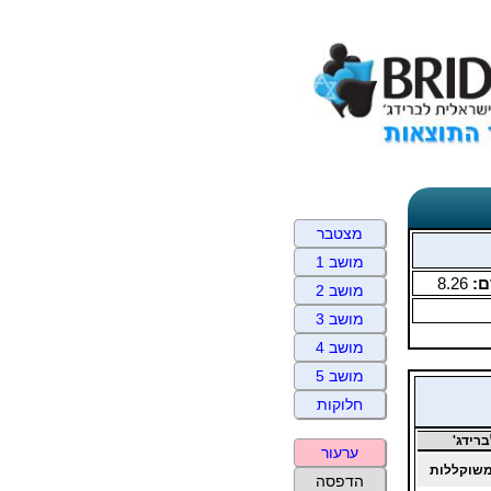
מצטבר
מושב 1
ם:
8.26
מושב 2
מושב 3
מושב 4
מושב 5
חלוקות
רידג'
ערעור
שוקללות
הדפסה