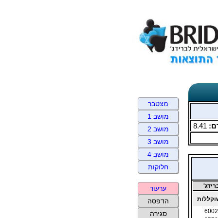
מצטבר
מושב 1
ם:
8.41
מושב 2
מושב 3
מושב 4
חלוקות
ידג'
ערעור
קללות
הדפסה
6002
סגירה