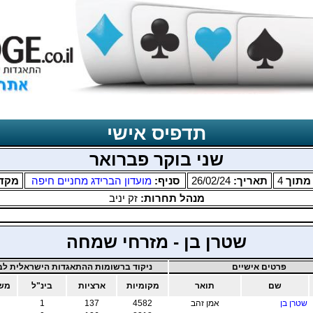
תדפיס אישי
שני בוקר פברואר
תוך
4
תאריך:
26/02/24
סניף:
מועדון הברידג מחניים חיפה
מקד
מנהל תחרות:
זק יניב
שטרן בן - מזרחי שמחה
פרטים אישיים
ניקוד ברשומות ההתאגדות הישראלית לבר
שם
תואר
מקומיות
ארציות
בינ"ל
משו
שטרן בן
אמן זהב
4582
137
1