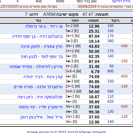
הידה רודיקה
אמן בכיר כסף
8996
406
4
6
רי התאגדות נכונה ל-05/08/2026
נקודות אמן ותארים נכונים ל12/07/2026
תוצאה:
47.47
מקום ישיבה:
A7EW
דרוג:
7
ן
ניקוד
תוצאה
חוזה
נגד
100
12.96
-2 [W]
♦
5
גני רותי - ביגר כרמלה
5
♣
-2 [E]
25.31
100
170
87.04
+1 [N]
♥
3
ברנבלום נירה - בן יוסף הדרה
3
♠
-3 [E]
19.14
300
-430
43.83
3N+1 [W]
הרץ צפורה - לחמן מיכה
2
♥
+2 [N]
50.00
170
140
62.35
= [S]
♠
3
בר יוסף לוסי - לבנון חנה
4
♣
-3 [N]
87.04
-150
50
31.48
-1 [E]
♥
4
מירקין לודמילה - מזרחי שמחה
5
♦
X-4 [W]
6.79
800
-620
74.69
= [E]
♠
4
קורן עינת - דביר יהודה
3
♣
-3 [W]
80.86
150
-140
74.69
+1 [W]
♥
2
וורמברנד עדנה - פורת מרים
5
♥
X-2 [W]
50.00
500
110
16.67
+1 [N]
♣
2
פבלובסקה זויה - ניצן ניצה
4
♠
= [S]
38.89
620
-630
37.65
3N+1 [E]
חיימוביץ ולריו - פזי נחמה
4
♣
= [S]
99.38
130
-120
37.65
1N+1 [E]
גריל יגאל - איליבמן רומן
3
♥
= [S]
12.96
140
התאגדות ישראלית לברידג' 2022 © כל הזכויות שמורות