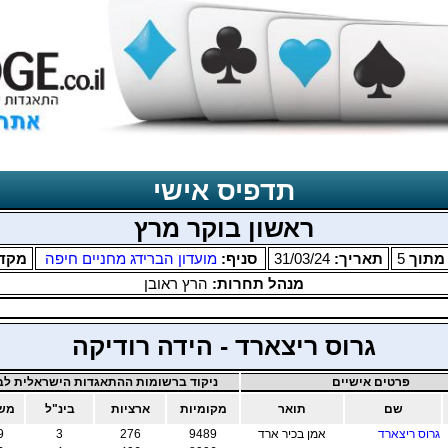
תדפיס אישי
ראשון בוקר מרץ
תוך
5
תאריך:
31/03/24
סניף:
מועדון הברידג מחניים חיפה
מקד
מנהל תחרות:
הרץ ראובן
גרוס ריצארד - הידה רודיקה
פרטים אישיים
ניקוד ברשומות ההתאגדות הישראלית לבר
שם
תואר
מקומיות
ארציות
בינ"ל
משו
גרוס ריצארד
אמן בכיר ארד
9489
276
3
9