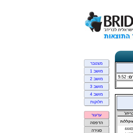
מצטבר
מושב 1
ם:
9.52
מושב 2
מושב 3
מושב 4
חלוקות
ידג'
ערעור
קללות
הדפסה
4440
סגירה