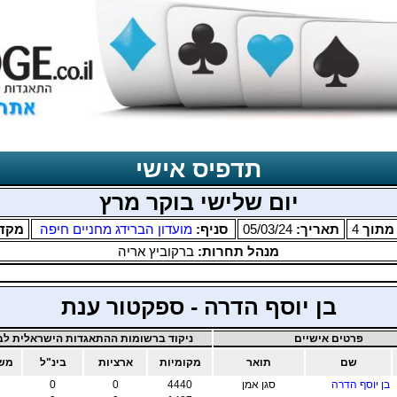
תדפיס אישי
יום שלישי בוקר מרץ
תוך
4
תאריך:
05/03/24
סניף:
מועדון הברידג מחניים חיפה
מקד
מנהל תחרות:
ברקוביץ אריה
בן יוסף הדרה - ספקטור ענת
פרטים אישיים
ניקוד ברשומות ההתאגדות הישראלית לבר
שם
תואר
מקומיות
ארציות
בינ"ל
משו
בן יוסף הדרה
סגן אמן
4440
0
0