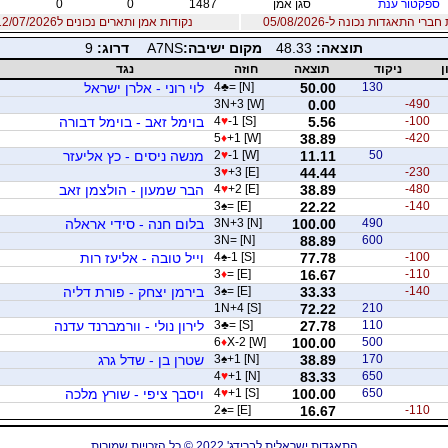
ספקטור ענת
סגן אמן
1487
0
0
רי התאגדות נכונה ל-05/08/2026
נקודות אמן ותארים נכונים ל12/07/2026
תוצאה:
48.33
מקום ישיבה:
A7NS
דרוג:
9
ן
ניקוד
תוצאה
חוזה
נגד
130
50.00
= [N]
♣
4
לוי רוני - אלרן ישראל
3N+3 [W]
0.00
-490
-100
5.56
-1 [S]
♥
4
בוימל זאב - בוימל דבורה
5
♦
+1 [W]
38.89
-420
50
11.11
-1 [W]
♥
2
מנשה ניסים - כץ אליעזר
3
♥
+3 [E]
44.44
-230
-480
38.89
+2 [E]
♥
4
הבר שמעון - הולצמן זאב
3
♠
= [E]
22.22
-140
490
100.00
3N+3 [N]
בלום חנה - סידי אראלה
3N= [N]
88.89
600
-100
77.78
-1 [S]
♠
4
וייל טובה - אליעז רות
3
♦
= [E]
16.67
-110
-140
33.33
= [E]
♠
3
בירמן יצחק - פורת דליה
1N+4 [S]
72.22
210
110
27.78
= [S]
♣
3
לירון נולי - וורמברנד עדנה
6
♦
X-2 [W]
100.00
500
170
38.89
+1 [N]
♠
3
שטרן בן - שדל גרג
4
♥
+1 [N]
83.33
650
650
100.00
+1 [S]
♥
4
ויסבך ציפי - שורץ מלכה
2
♠
= [E]
16.67
-110
התאגדות ישראלית לברידג' 2022 © כל הזכויות שמורות