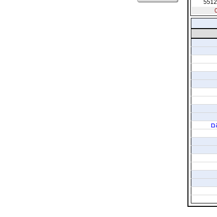
5512
ם