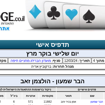
תדפיס אישי
יום שלישי בוקר מרץ
תוך
4
תאריך:
12/03/24
סניף:
מועדון הברידג מחניים חיפה
מקד
מנהל תחרות:
ברקוביץ אריה
הבר שמעון - הולצמן זאב
פרטים אישיים
ניקוד ברשומות ההתאגדות הישראלית לבר
שם
תואר
מקומיות
ארציות
בינ"ל
משו
הבר שמעון
אמן בכיר זהב
11882
571
6
2