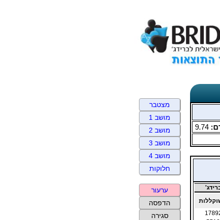
מצטבר
מושב 1
ם:
9.74
מושב 2
מושב 3
מושב 4
חלוקות
ידג'
ערעור
קללות
הדפסה
1789
סגירה