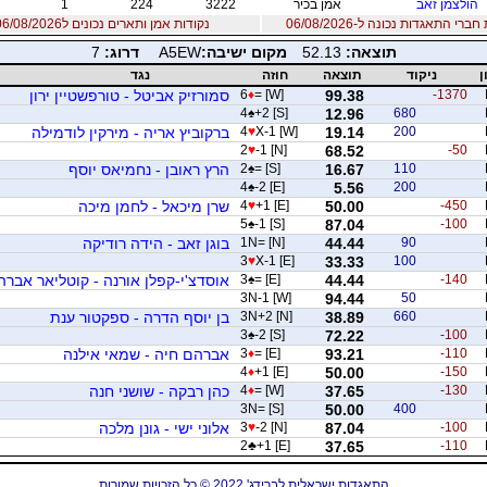
הולצמן זאב
אמן בכיר
3222
224
1
רי התאגדות נכונה ל-06/08/2026
נקודות אמן ותארים נכונים ל06/08/2026
תוצאה:
52.13
מקום ישיבה:
A5EW
דרוג:
7
ן
ניקוד
תוצאה
חוזה
נגד
-1370
99.38
= [W]
♦
6
סמורזיק אביטל - טורפשטיין ירון
4
♠
+2 [S]
12.96
680
200
19.14
X-1 [W]
♥
4
ברקוביץ אריה - מירקין לודמילה
2
♥
-1 [N]
68.52
-50
110
16.67
= [S]
♠
2
הרץ ראובן - נחמיאס יוסף
4
♠
-2 [E]
5.56
200
-450
50.00
+1 [E]
♥
4
שרן מיכאל - לחמן מיכה
5
♠
-1 [S]
87.04
-100
90
44.44
1N= [N]
בוגן זאב - הידה רודיקה
3
♥
X-1 [E]
33.33
100
-140
44.44
= [E]
♠
3
אוסדצ'י-קפלן אורנה - קוטליאר אברה
3N-1 [W]
94.44
50
660
38.89
3N+2 [N]
בן יוסף הדרה - ספקטור ענת
3
♠
-2 [S]
72.22
-100
-110
93.21
= [E]
♦
3
אברהם חיה - שמאי אילנה
4
♦
+1 [E]
50.00
-150
-130
37.65
= [W]
♦
4
כהן רבקה - שושני חנה
3N= [S]
50.00
400
-100
87.04
-2 [N]
♥
3
אלוני ישי - גונן מלכה
2
♣
+1 [E]
37.65
-110
התאגדות ישראלית לברידג' 2022 © כל הזכויות שמורות