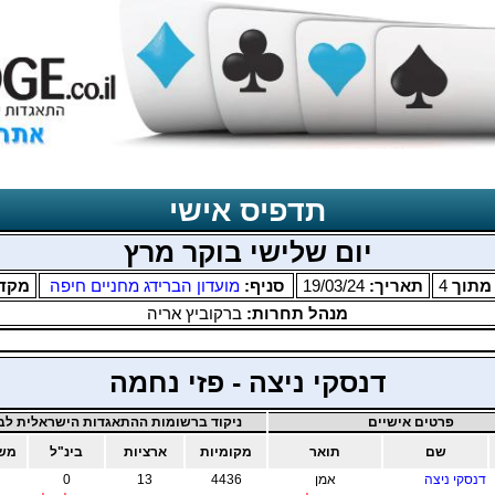
תדפיס אישי
יום שלישי בוקר מרץ
תוך
4
תאריך:
19/03/24
סניף:
מועדון הברידג מחניים חיפה
מקד
מנהל תחרות:
ברקוביץ אריה
דנסקי ניצה - פזי נחמה
פרטים אישיים
ניקוד ברשומות ההתאגדות הישראלית לבר
שם
תואר
מקומיות
ארציות
בינ"ל
משו
דנסקי ניצה
אמן
4436
13
0