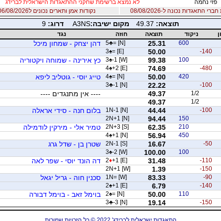
פזי נחמה
לא נמצא ברשימת שחקני ההתאגדות הישראלית לברידג
רי התאגדות נכונה ל-08/08/2026
נקודות אמן ותארים נכונים ל06/08/2026
תוצאה:
49.37
מקום ישיבה:
A3NS
דרוג:
9
ן
ניקוד
תוצאה
חוזה
נגד
600
25.31
= [N]
♣
5
דהן יצחק - שמחון מיכל
3
♠
= [E]
50.00
-140
100
99.38
-1 [W]
♠
3
כץ אירינה - שמוחה ויקטוריה
4
♠
+2 [E]
74.69
-480
420
50.00
= [N]
♠
4
טייג יוסי - גוטליב ליפא
3
♣
-1 [N]
22.22
-100
1/2
49.37
---- אין מתנגדים ----
49.37
1/2
-100
44.44
1N-1 [N]
בלום חנה - סידי אראלה
2N+1 [N]
94.44
150
210
62.35
2N+3 [S]
טמיר אלי - מירקין לודמילה
4
♠
+1 [N]
56.94
450
-50
16.67
2N-1 [S]
שטרן בן - שדל גרג
3
♠
-2 [W]
100.00
100
-110
31.48
+1 [E]
♦
2
דה הונד יוסי - שפר לאה
2N+1 [W]
1.39
-150
-90
83.33
1N= [W]
סכנין חוה - גריל יגאל
2
♠
+1 [E]
6.79
-140
110
50.00
= [N]
♠
2
בוימל זאב - בוימל דבורה
3
♣
-3 [N]
19.14
-150
התאגדות ישראלית לברידג' 2022 © כל הזכויות שמורות