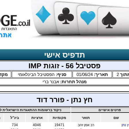
תדפיס אישי
פסטיבל 56 - זוגות IMP
תוך
2
תאריך:
01/06/24
סניף:
הפסטיבל הבינלאומי
מקד
מנהל תחרות:
אבנר ברי
חץ נתן - פורר דוד
פרטים אישיים
ניקוד ברשומות ההתאגדות הישראלית לב
שם
תואר
מקומיות
ארציות
בינ"ל
מ
 נתן
רב אמן זהב
19471
4046
734