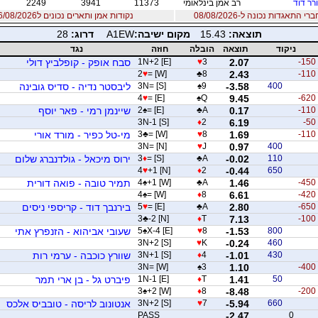
רר דוד
רב אמן בינלאומי
11373
3941
2249
 התאגדות נכונה ל-08/08/2026
נקודות אמן ותארים נכונים ל06/08/2026
תוצאה:
15.43
מקום ישיבה:
A1EW
דרוג:
28
ניקוד
תוצאה
הובלה
חוזה
נגד
-150
2.07
3
♥
1N+2 [E]
סבח אופק - קופלביץ דולי
2
♥
= [W]
♣
8
2.43
-110
400
-3.58
9
♠
3N= [S]
ליבסטר נדיה - סדיס גובינה
4
♥
= [E]
♠
Q
9.45
-620
-110
0.17
A
♣
= [E]
♠
2
שיינמן רמי - פאר יוסף
3N-1 [S]
♦
2
6.19
-50
-110
1.69
8
♥
= [W]
♣
3
מי-טל כפיר - מורד אורי
3N= [N]
♥
J
0.97
400
110
-0.02
A
♣
= [S]
♦
3
ירוס מיכאל - גולדנברג שלום
4
♥
+1 [N]
♦
2
-0.44
650
-450
1.46
A
♣
+1 [W]
♠
4
תמיר טובה - פואה דורית
4
♠
= [W]
♦
8
6.61
-420
-650
2.80
A
♣
= [E]
♥
5
בירנבך דוד - קריספי ניסים
3
♣
-2 [N]
♦
T
7.13
-100
800
-1.53
8
♥
X-4 [E]
♠
5
שעובי אביהוא - הזנפרץ אתי
3N+2 [S]
♥
K
-0.24
460
430
-1.01
4
♦
3N+1 [S]
שוורץ כוכבה - ערמי רות
3N= [W]
♠
3
1.10
-400
50
1.41
T
♦
1N-1 [E]
פיברט גל - בן ארי תמר
3
♠
+2 [W]
♦
8
-8.48
-200
660
-5.94
7
♥
3N+2 [S]
אנטונוב לריסה - טובביס אלכס
PASS
-2.47
0