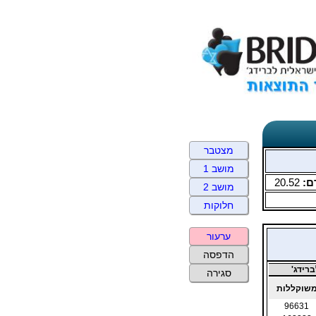
מצטבר
מושב 1
ם:
20.52
מושב 2
חלוקות
ערעור
הדפסה
רידג'
סגירה
שוקללות
96631