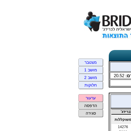
מצטבר
מושב 1
ם:
20.52
מושב 2
חלוקות
ערעור
הדפסה
רידג'
סגירה
שוקללות
14276