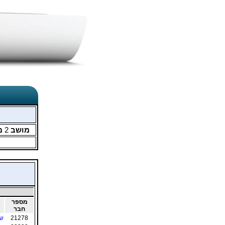
מושב
2
מ
מספר
חבר
21278
שע