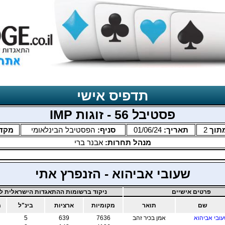
תדפיס אישי
פסטיבל 56 - זוגות IMP
תוך
2
תאריך:
01/06/24
סניף:
הפסטיבל הבינלאומי
מקד
מנהל תחרות:
אבנר ברי
שעובי אביהוא - הזנפרץ אתי
פרטים אישיים
ניקוד ברשומות ההתאגדות הישראלית לב
שם
תואר
מקומיות
ארציות
בינ"ל
מ
ובי אביהוא
אמן בכיר זהב
7636
639
5