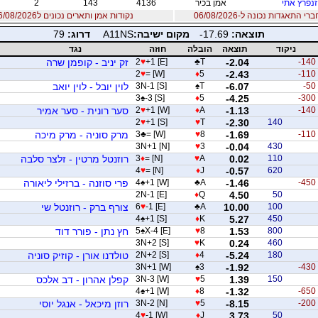
נפרץ אתי
אמן בכיר
4136
143
2
 התאגדות נכונה ל-06/08/2026
נקודות אמן ותארים נכונים ל06/08/2026
תוצאה:
-17.69
מקום ישיבה:
A11NS
דרוג:
79
ניקוד
תוצאה
הובלה
חוזה
נגד
-140
-2.04
T
♣
+1 [E]
♥
2
זק יניב - קופמן שרה
2
♥
= [W]
♦
5
-2.43
-110
-50
-6.07
T
♠
3N-1 [S]
לוין יובל - לוין יואב
3
♠
-3 [S]
♦
5
-4.25
-300
-140
-1.13
A
♦
+1 [W]
♥
2
סער רונית - סער אמיר
2
♥
+1 [S]
♥
T
-2.30
140
-110
-1.69
8
♥
= [W]
♣
3
מרק סוניה - מרק מיכה
3N+1 [N]
♥
3
-0.04
430
110
0.02
A
♥
= [N]
♦
3
רוזנטל מרטין - זלצר סלבה
4
♥
= [N]
♦
J
-0.57
620
-450
-1.46
A
♣
+1 [W]
♠
4
פרי סוזנה - ברזילי ליאורה
2N-1 [E]
♦
Q
4.50
50
100
10.00
A
♣
-1 [E]
♥
6
צורף ברק - רוזנטל שי
4
♠
+1 [S]
♦
K
5.27
450
800
1.53
8
♥
X-4 [E]
♠
5
חץ נתן - פורר דוד
3N+2 [S]
♥
K
0.24
460
180
-5.24
4
♦
2N+2 [S]
טולדנו אורן - קוזיק סוניה
3N+1 [W]
♠
3
-1.92
-430
150
1.39
5
♥
3N-3 [W]
קפלן אהרון - דב אלכס
4
♠
+1 [W]
♦
8
-1.32
-650
-200
-8.15
5
♥
3N-2 [N]
רוזן מיכאל - אנגל יוסי
4
♥
-1 [W]
♦
J
3.73
50