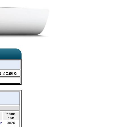
מושב
2
מ
מספר
חבר
3026
יו