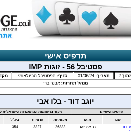
תדפיס אישי
פסטיבל 56 - זוגות IMP
תוך
2
תאריך:
01/06/24
סניף:
הפסטיבל הבינלאומי
מקד
מנהל תחרות:
אבנר ברי
יוגב דוד - בלו אבי
פרטים אישיים
ניקוד ברשומות ההתאגדות הישראלית לב
שם
תואר
מקומיות
ארציות
בינ"ל
מ
גב דוד
רב אמן זהב
26883
3827
354