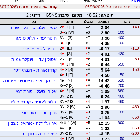
ו אבי
רב אמן ארד
12251
1589
105
 התאגדות נכונה ל-05/08/2026
נקודות אמן ותארים נכונים ל12/07/2026
תוצאה:
48.52
מקום ישיבה:
G5NS
דרוג:
2
ניקוד
תוצאה
הובלה
חוזה
נגד
-140
-2.04
2
♠
+1 [E]
♥
2
ספייר אלברט - בלוך שרה
3
♥
-2 [W]
♠
6
2.90
100
400
3.58
T
♠
3N= [S]
חוטר יפה - אלול סימה
3
♦
-1 [E]
♠
Q
4.38
100
-110
-0.17
A
♥
= [E]
♥
2
ינר יובל - צדיק ארז
4
♥
= [S]
♦
2
4.01
420
-50
-4.01
6
♥
2N-1 [S]
אסולין עדי - וינקלר עמית
4
♥
+1 [N]
♦
2
0.44
650
-150
5.64
A
♠
-3 [S]
♥
4
קרדו אורית - וינברג דסי
4
♥
-1 [E]
♦
Q
4.50
50
620
14.42
A
♥
= [N]
♠
4
פורמן בארי - פיסטינר ציפורה
3
♠
+2 [S]
♥
A
-0.48
200
680
-1.09
A
♠
+2 [N]
♥
4
אליהו סיגל - פורת רמי
3N+2 [S]
♣
K
0.24
460
460
1.97
4
♦
3N+2 [S]
גולוב לאוניד - קנידל חוליו
3N+2 [W]
♠
3
-2.90
-460
100
8.75
8
♦
3N-1 [W]
גרין דורון - תור רוני
4
♠
+1 [W]
♦
7
-1.04
-650
800
12.15
5
♥
X-4 [W]
♠
4
אריאלי דנה - אריאלי אמנון
4
♠
+1 [E]
♠
6
-1.32
-650
-200
-8.15
7
♥
3N-2 [S]
שזיפי חנה - רונן בני
4
♥
-1 [W]
♦
J
3.73
50