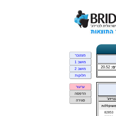
מצטבר
מושב 1
ם:
20.52
מושב 2
חלוקות
ערעור
הדפסה
רידג'
סגירה
שוקללות
82853