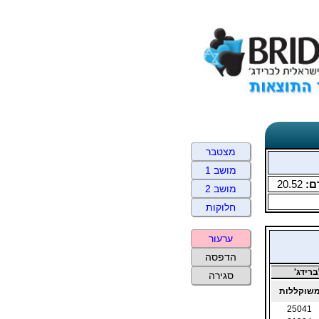
מצטבר
מושב 1
ם:
20.52
מושב 2
חלוקות
ערעור
הדפסה
רידג'
סגירה
שוקללות
25041