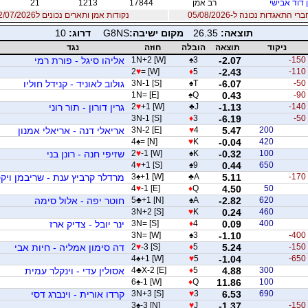
 דוד אבישי
רב אמן
17844
1213
21
 התאגדות נכונה ל-05/08/2026
נקודות אמן ותארים נכונים ל12/07/2026
תוצאה:
26.35
מקום ישיבה:
G8NS
דרוג:
10
ניקוד
תוצאה
הובלה
חוזה
נגד
-150
-2.07
3
♠
1N+2 [W]
אליהו סיגל - פורת רמי
2
♥
= [W]
♦
5
-2.43
-110
-50
-6.07
T
♠
3N-1 [S]
גולוב לאוניד - קנידל חוליו
1N= [E]
♠
Q
0.43
-90
-140
-1.13
J
♣
+1 [W]
♥
2
גרין דורון - תור רוני
3N-1 [S]
♦
3
-6.19
-50
200
5.47
4
♥
3N-2 [E]
אריאלי דנה - אריאלי אמנון
4
♠
= [N]
♥
K
-0.04
420
100
-0.32
K
♠
-1 [W]
♥
2
שזיפי חנה - רונן בני
4
♥
+1 [S]
♠
9
0.44
650
-170
5.11
A
♣
+1 [W]
♠
3
מרדלר קרביץ ענת - שריבמן ויקט
4
♥
-1 [E]
♦
Q
4.50
50
620
-2.82
A
♠
+1 [N]
♣
5
חוטר יפה - אלול סימה
3N+2 [S]
♥
K
0.24
460
400
0.09
4
♦
3N= [S]
ינר יובל - צדיק ארז
3N= [W]
♠
3
-1.10
-400
-150
5.24
5
♦
-3 [S]
♥
2
דה סימון אמליה - חיות אבי
4
♠
+1 [W]
♥
5
-1.04
-650
300
4.88
5
♦
X-2 [E]
♣
4
אסולין עדי - וינקלר עמית
6
♠
-1 [W]
♦
Q
11.86
100
690
6.53
3
♥
3N+3 [S]
קרדו אורית - וינברג דסי
3
♠
-3 [N]
♥
J
-1.37
-150